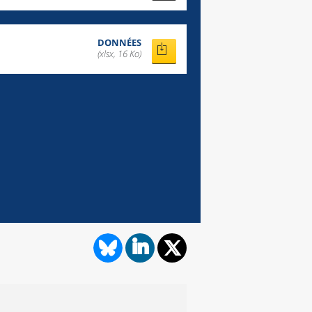
DONNÉES
(xlsx, 16 Ko)