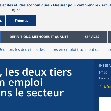
English
Thèmes
DÉFINITIONS, MÉTHODES ET QUALITÉ
SERVICES
Réunion, les deux tiers des seniors en emploi travaillent dans le s
INSEE 
 les deux tiers
o
N
90
en emploi
Paru le 
Déco
ans le secteur