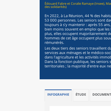
Édouard Fabre et Coralie Ramaye (Insee), Mari
des solidarités)
En 2022, à La Réunion, 44 % des habita
53 000 personnes. Les seniors sont da
toujours à s’y maintenir : après 55 ans
bien moins souvent en emploi que les 
plus, elles occupent majoritairement d
hommes de cet âge occupent plus souve
rémunérés.
Les deux tiers des seniors travaillent d
services aux ménages et le médico-socia
dans l’agriculture et les activités imm
Dans la fonction publique, les seniors s
territoriales ; la majorité d’entre eux ne
INFOGRAPHIE
ÉTUDE
DOCUMENT