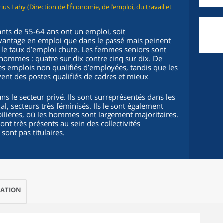
us Lahy (Direction de l’Économie, de l’emploi, du travail et
nts de 55-64 ans ont un emploi, soit
vantage en emploi que dans le passé mais peinent
, le taux d’emploi chute. Les femmes seniors sont
hommes : quatre sur dix contre cinq sur dix. De
es emplois non qualifiés d’employées, tandis que les
nt des postes qualifiés de cadres et mieux
ans le secteur privé. Ils sont surreprésentés dans les
l, secteurs très féminisés. Ils le sont également
obilières, où les hommes sont largement majoritaires.
ont très présents au sein des collectivités
 sont pas titulaires.
ATION