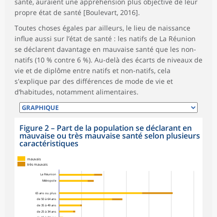
santé, auraient une appréhension plus objective de leur
propre état de santé [Boulevart, 2016].
Toutes choses égales par ailleurs, le lieu de naissance
influe aussi sur l’état de santé : les natifs de La Réunion
se déclarent davantage en mauvaise santé que les non-
natifs (10 % contre 6 %). Au-delà des écarts de niveaux de
vie et de diplôme entre natifs et non-natifs, cela
s'explique par des différences de mode de vie et
d’habitudes, notamment alimentaires.
Figure 2
–
Part de la population se déclarant en
mauvaise ou très mauvaise santé selon plusieurs
caractéristiques
mauvais
très mauvais
La Réunion
Métropole
65 ans ou plus
de 50 à 64 ans
de 35 à 49 ans
de 25 à 34 ans