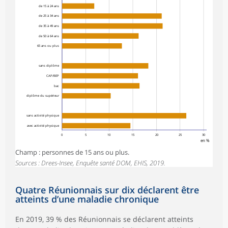
de 15 à 24 ans
de 25 à 34 ans
de 35 à 49 ans
de 50 à 64 ans
65 ans ou plus
sans diplôme
CAP/BEP
bac
diplôme du supérieur
sans activité physique
avec activité physique
0
5
10
15
20
25
30
en %
Champ : personnes de 15 ans ou plus.
Sources : Drees-Insee, Enquête santé DOM, EHIS, 2019.
Quatre Réunionnais sur dix déclarent être
atteints d’une maladie chronique
En 2019, 39 % des Réunionnais se déclarent atteints