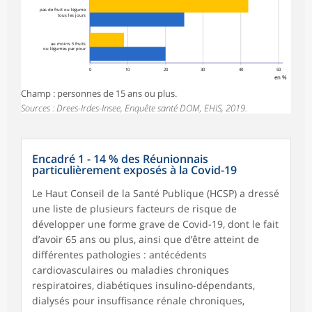
pas de fruit ou légume
tous les jours
au moins 5 fruits
ou légumes par pour
0
10
20
30
40
50
en %
Champ : personnes de 15 ans ou plus.
Sources : Drees-Irdes-Insee, Enquête santé DOM, EHIS, 2019.
Encadré 1 - 14 % des Réunionnais
particulièrement exposés à la Covid-19
Le Haut Conseil de la Santé Publique (HCSP) a dressé
une liste de plusieurs facteurs de risque de
développer une forme grave de Covid-19, dont le fait
d’avoir 65 ans ou plus, ainsi que d’être atteint de
différentes pathologies : antécédents
cardiovasculaires ou maladies chroniques
respiratoires, diabétiques insulino-dépendants,
dialysés pour insuffisance rénale chroniques,