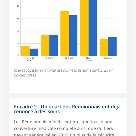
40
30
20
10
0
moins de
45-64 ans
65-79 ans
80 ans
Ensemble
45 ans
ou plus
Source : Système national des données de santé (SNDS) 2017.
Calculs Drees.
Encadré 2 - Un quart des Réunionnais ont déjà
renoncé à des soins
Les Réunionnais bénéficient presque tous d'une
couverture médicale complète ainsi que du tiers-
payant généralisé en 2019. En plus de la sécurité