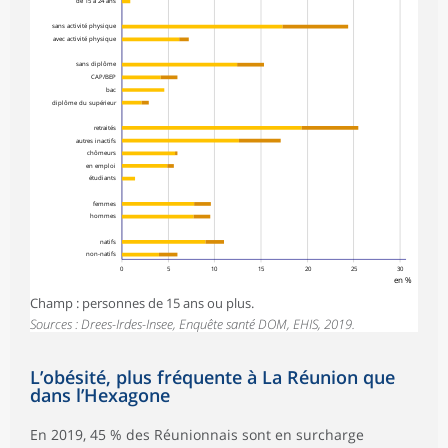
de 15 à 24 ans
sans activité physique
avec activité physique
sans diplôme
CAP/BEP
bac
diplôme du supérieur
retraités
autres inactifs
chômeurs
en emploi
étudiants
femmes
hommes
natifs
non-natifs
0
5
10
15
20
25
30
en %
Champ : personnes de 15 ans ou plus.
Sources : Drees-Irdes-Insee, Enquête santé DOM, EHIS, 2019.
L’obésité, plus fréquente à La Réunion que
dans l’Hexagone
En 2019, 45 % des Réunionnais sont en surcharge