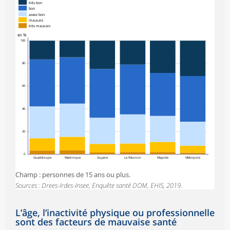
très bon
bon
assez bon
mauvais
très mauvais
en %
100
80
60
40
20
0
Guadeloupe
Martinique
Guyane
La Réunion
Mayotte
Métropole
Champ : personnes de 15 ans ou plus.
Sources : Drees-Irdes-Insee, Enquête santé DOM, EHIS, 2019.
L’âge, l’inactivité physique ou professionnelle
sont des facteurs de mauvaise santé