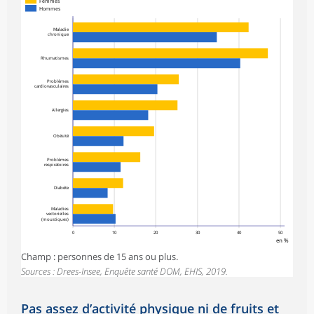
Femmes
Hommes
Maladie
chronique
Rhumatismes
Problèmes
cardiovasculaires
Allergies
Obésité
Problèmes
respiratoires
Diabète
Maladies
vectorielles
(moustiques)
0
10
20
30
40
50
en %
Champ : personnes de 15 ans ou plus.
Sources : Drees-Insee, Enquête santé DOM, EHIS, 2019.
Pas assez d’activité physique ni de fruits et