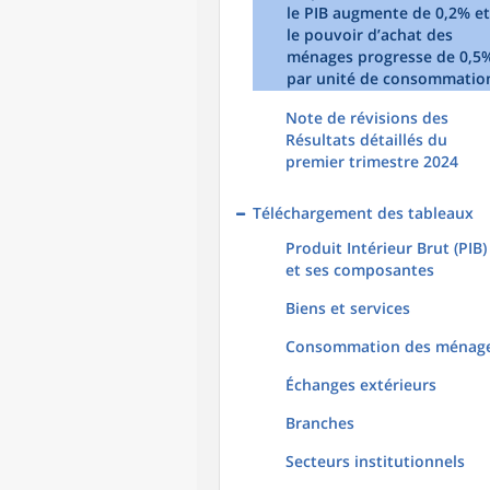
le PIB augmente de 0,2% et
le pouvoir d’achat des
ménages progresse de 0,5
par unité de consommatio
Note de révisions des
Résultats détaillés du
premier trimestre 2024
Téléchargement des tableaux
Produit Intérieur Brut (PIB)
et ses composantes
Biens et services
Consommation des ménag
Échanges extérieurs
Branches
Secteurs institutionnels