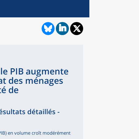
 le PIB augmente
hat des ménages
té de
sultats détaillés -
 (PIB) en volume croît modérément