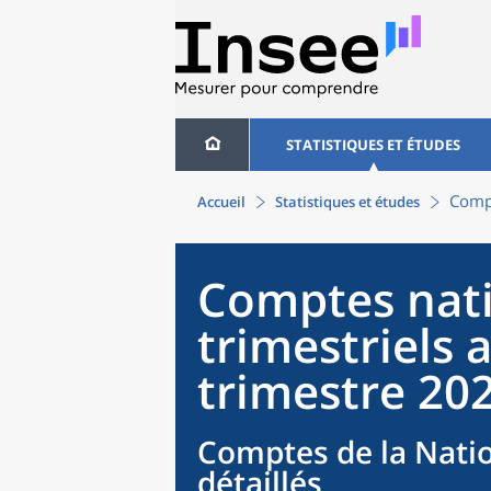
STATISTIQUES ET ÉTUDES
Compt
Accueil
Statistiques et études
Comptes nat
trimestriels 
trimestre 20
Comptes de la Natio
détaillés