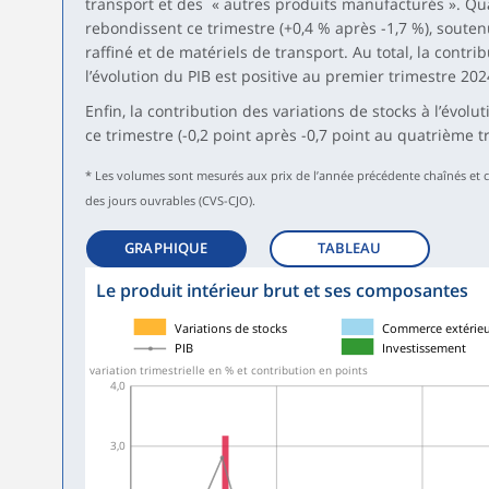
transport et des « autres produits manufacturés ». Qua
rebondissent ce trimestre (+0,4 % après -1,7 %), souten
raffiné et de matériels de transport. Au total, la cont
l’évolution du PIB est positive au premier trimestre 2024
Enfin, la contribution des variations de stocks à l’évol
ce trimestre (-0,2 point après -0,7 point au quatrième t
* Les volumes sont mesurés aux prix de l’année précédente chaînés et co
des jours ouvrables (CVS-CJO).
GRAPHIQUE
TABLEAU
Le produit intérieur brut et ses composantes
symboles_defaut.xml,
symboles_defaut.xml,rond
Variations de stocks
Commerce extérie
PIB
Investissement
variation trimestrielle en % et contribution en points
4,0
3,0