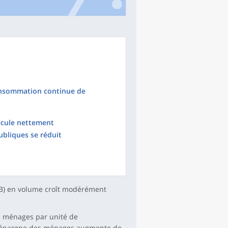
onsommation continue de
ecule nettement
bliques se réduit
PIB) en volume croît modérément
s ménages par unité de
 d’épargne des ménages augmente de