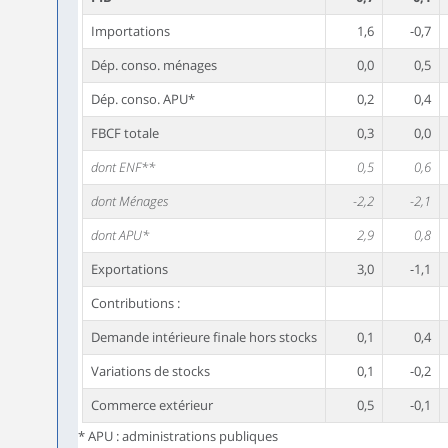
Importations
1,6
-0,7
Dép. conso. ménages
0,0
0,5
Dép. conso. APU*
0,2
0,4
FBCF totale
0,3
0,0
dont ENF**
0,5
0,6
dont Ménages
-2,2
-2,1
dont APU*
2,9
0,8
Exportations
3,0
-1,1
Contributions :
Demande intérieure finale hors stocks
0,1
0,4
Variations de stocks
0,1
-0,2
Commerce extérieur
0,5
-0,1
* APU : administrations publiques