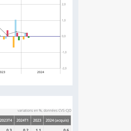
2,0
1,0
0,0
-1,0
-2,0
023
2024
variations en %, données CVS-CJO
2023T4
2024T1
2023
2024 (acquis)
0,3
0,2
1,1
0,6