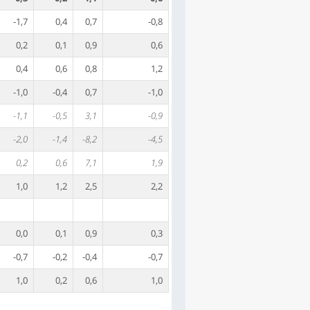
-1,7
0,4
0,7
-0,8
0,2
0,1
0,9
0,6
0,4
0,6
0,8
1,2
-1,0
-0,4
0,7
-1,0
-1,1
-0,5
3,1
-0,9
-2,0
-1,4
-8,2
-4,5
0,2
0,6
7,1
1,9
1,0
1,2
2,5
2,2
0,0
0,1
0,9
0,3
-0,7
-0,2
-0,4
-0,7
1,0
0,2
0,6
1,0