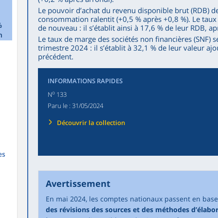
Le pouvoir d’achat du revenu disponible brut (RDB) d
consommation ralentit (+0,5 % après +0,8 %). Le ta
%
de nouveau : il s’établit ainsi à 17,6 % de leur RDB, a
n
Le taux de marge des sociétés non financières (SNF) s
trimestre 2024 : il s’établit à 32,1 % de leur valeur a
précédent.
INFORMATIONS RAPIDES
o
N
133
Paru le :
31/05/2024
Découvrir la collection
es
Avertissement
En mai 2024, les comptes nationaux passent en bas
des révisions des sources et des méthodes d’élabo