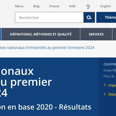
Menu
Blog
Presse
Aide
English
Thèm
DÉFINITIONS, MÉTHODES ET QUALITÉ
SERVICES
es nationaux trimestriels au premier trimestre 2024
CHIFFR
ionaux
Insee Ré
Paru le 
au premier
Imp
24
Déco
n en base 2020 - Résultats