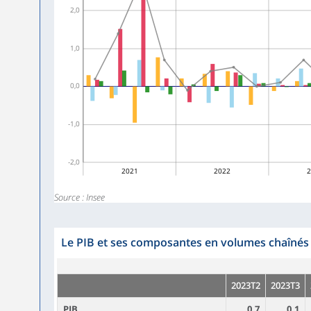
2,0
1,0
0,0
-1,0
-2,0
2021
2022
2
Source : Insee
Le PIB et ses composantes en volumes chaînés
2023T2
2023T3
PIB
0,7
0,1