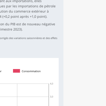
nt aux importations, elles
ues par les importations de pétrole
ribution du commerce extérieur à
 (+0,2 point après +1,0 point).
ution du PIB est de nouveau négative
rimestre 2023).
rrigés des variations saisonnières et des effets
ur
Consommation
4,0
3,0