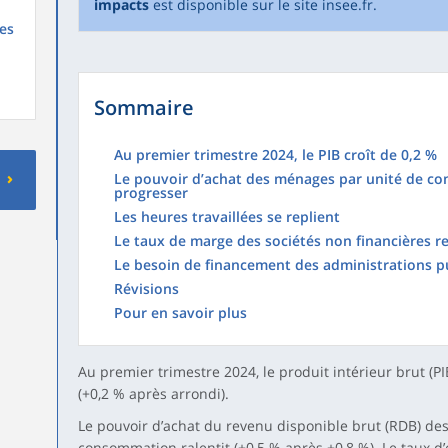
impacts
est disponible sur le site insee.fr.
es
Sommaire
Au premier trimestre 2024, le PIB croît de 0,2 %
Le pouvoir d’achat des ménages par unité de c
progresser
Les heures travaillées se replient
Le taux de marge des sociétés non financières r
Le besoin de financement des administrations pu
Révisions
Pour en savoir plus
Au premier trimestre 2024, le produit intérieur brut (
(+0,2 % après arrondi).
Le pouvoir d’achat du revenu disponible brut (RDB) de
consommation ralentit (+0,5 % après +0,8 %). Le taux