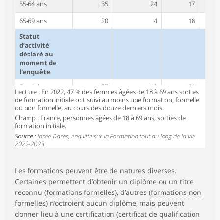
55-64 ans
35
24
17
65-69 ans
20
4
18
Statut
d’activité
déclaré au
moment de
l'enquête
Emploi
57
49
21
Lecture : En 2022, 47 % des femmes âgées de 18 à 69 ans sorties
de formation initiale ont suivi au moins une formation, formelle
Chômage
43
28
21
ou non formelle, au cours des douze derniers mois.
Champ : France, personnes âgées de 18 à 69 ans, sorties de
Inactivité
21
5
17
formation initiale.
Source :
Niveau de
Insee-Dares, enquête sur la Formation tout au long de la vie
2022-2023
.
diplôme
Inférieur au
27
19
9
baccalauréat
Les formations peuvent être de natures diverses.
Certaines permettent d’obtenir un diplôme ou un titre
Baccalauréat ou
50
37
21
équivalent
reconnu (
formations formelles
), d’autres (
formations non
formelles
) n’octroient aucun diplôme, mais peuvent
Bac+2
60
48
23
donner lieu à une certification (certificat de qualification