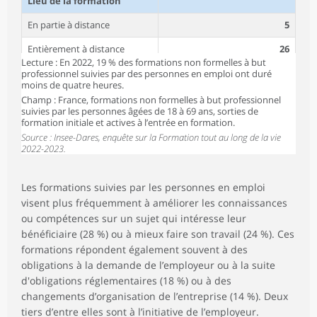
Lieu de la formation
En partie à distance
5
Entièrement à distance
26
Lecture : En 2022, 19 % des formations non formelles à but
Sur site
69
professionnel suivies par des personnes en emploi ont duré
moins de quatre heures.
Initiative de la formation
Champ : France, formations non formelles à but professionnel
suivies par les personnes âgées de 18 à 69 ans, sorties de
Employeur
64
formation initiale et actives à l’entrée en formation.
Source : Insee-Dares, enquête sur la Formation tout au long de la vie
Individu
34
2022-2023.
Service public de l'emploi
2
Les formations suivies par les personnes en emploi
Utilisation du CPF
3
visent plus fréquemment à améliorer les connaissances
ou compétences sur un sujet qui intéresse leur
bénéficiaire (28 %) ou à mieux faire son travail (24 %). Ces
formations répondent également souvent à des
obligations à la demande de l’employeur ou à la suite
d'obligations réglementaires (18 %) ou à des
changements d’organisation de l’entreprise (14 %). Deux
tiers d’entre elles sont à l’initiative de l’employeur.