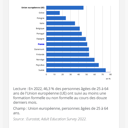
Union européenne (UE)
Grèce
Pologne
Italie
Belgique
Portugal
Espagne
France
Danemark
Finlande
Norvège
Pays-Bas
Suède
0
10
20
30
40
50
60
70
80
en %
Lecture : En 2022, 46,3 % des personnes âgées de 25 à 64
ans de l'Union européenne (UE) ont suivi au moins une
formation formelle ou non formelle au cours des douze
derniers mois.
Champ : Union européenne, personnes âgées de 25 à 64
ans.
Source : Eurostat,
Adult Education Survey
2022.