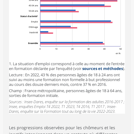
35-44 ans
45-54 ans
55-64 ans
Statut d'activité¹
Emploi
Chômage
Inactivité
Ensemble
0
10
20
30
40
50
en %
1. La situation d’emploi correspond à celle au moment de l’entrée
en formation déclarée par l’enquêté (voir
sources et méthodes
).
Lecture : En 2022, 43 % des personnes âgées de 18 à 24 ans ont
suivi au moins une formation non formelle à but professionnel
au cours des douze derniers mois, contre 37 % en 2016.
Champ : France métropolitaine, personnes âgées de 18 à 64 ans,
sorties de formation initiale.
Sources : Insee-Dares, enquête sur la formation des adultes 2016-2017 ;
Insee, enquêtes Emploi T4 2022, T1 2023, T4 2016, T1 2017 ; Insee-
Dares, enquête sur la Formation tout au long de la vie 2022-2023.
Les progressions observées pour les chômeurs et les