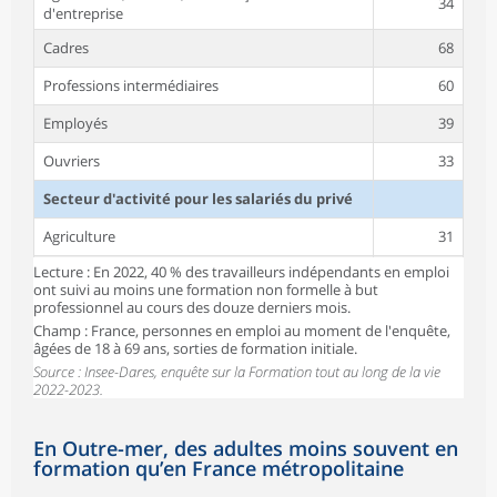
34
d'entreprise
Cadres
68
Professions intermédiaires
60
Employés
39
Ouvriers
33
Secteur d'activité pour les salariés du privé
Agriculture
31
Lecture : En 2022, 40 % des travailleurs indépendants en emploi
Industrie
52
ont suivi au moins une formation non formelle à but
professionnel au cours des douze derniers mois.
Construction
36
Champ : France, personnes en emploi au moment de l'enquête,
Commerce, transports, hébergement,
âgées de 18 à 69 ans, sorties de formation initiale.
43
restauration
Source : Insee-Dares, enquête sur la Formation tout au long de la vie
2022-2023.
Information et communication
54
Services financiers
67
En Outre-mer, des adultes moins souvent en
formation qu’en France métropolitaine
Services immobiliers
48