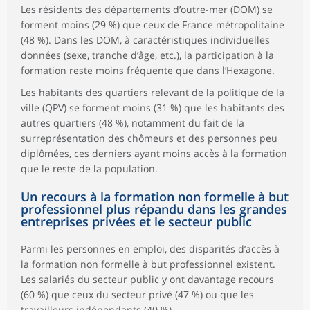
Les résidents des départements d’outre-mer (DOM) se
Services aux entreprises
51
forment moins (29 %) que ceux de France métropolitaine
Enseignement, santé humaine, action sociale
53
(48 %). Dans les DOM, à caractéristiques individuelles
données (sexe, tranche d’âge, etc.), la participation à la
Services aux ménages
34
formation reste moins fréquente que dans l’Hexagone.
Taille de l'établissement pour les salariés du
Les habitants des quartiers relevant de la politique de la
privé
ville (QPV) se forment moins (31 %) que les habitants des
Moins de 10 salariés
32
autres quartiers (48 %), notamment du fait de la
surreprésentation des chômeurs et des personnes peu
De 10 à 19 salariés
42
diplômées, ces derniers ayant moins accès à la formation
De 20 à 49 salariés
51
que le reste de la population.
De 50 à 249 salariés
50
Un recours à la formation non formelle à but
professionnel plus répandu dans les grandes
250 salariés ou plus
62
entreprises privées et le secteur public
Parmi les personnes en emploi, des disparités d’accès à
la formation non formelle à but professionnel existent.
Les salariés du secteur public y ont davantage recours
(60 %) que ceux du secteur privé (47 %) ou que les
travailleurs indépendants (40 %).