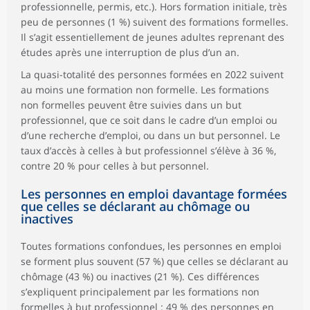
Supérieur à
professionnelle, permis, etc.). Hors formation initiale, très
72
58
35
bac+2
peu de personnes (1 %) suivent des formations formelles.
Résidence en
Il s’agit essentiellement de jeunes adultes reprenant des
quartier
études après une interruption de plus d’un an.
prioritaire de
la politique de
La quasi-totalité des personnes formées en 2022 suivent
la ville (QPV)
au moins une formation non formelle. Les formations
non formelles peuvent être suivies dans un but
Oui
31
24
11
professionnel, que ce soit dans le cadre d’un emploi ou
Non
48
37
21
d’une recherche d’emploi, ou dans un but personnel. Le
taux d’accès à celles à but professionnel s’élève à 36 %,
Lieu de
résidence
contre 20 % pour celles à but personnel.
France
48
37
20
Les personnes en emploi davantage formées
métropolitaine
que celles se déclarant au chômage ou
inactives
Départements
d’outre-mer
29
22
11
(DOM)
Toutes formations confondues, les personnes en emploi
se forment plus souvent (57 %) que celles se déclarant au
Ensemble
47
36
20
chômage (43 %) ou inactives (21 %). Ces différences
s’expliquent principalement par les formations non
formelles à but professionnel : 49 % des personnes en