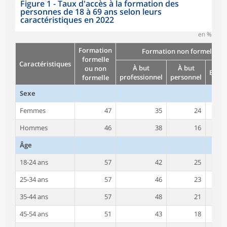
Figure 1 - Taux d'accès à la formation des
personnes de 18 à 69 ans selon leurs
caractéristiques en 2022
en %
Formation
Formation non formelle
formelle
Caractéristiques
À but
À but
ou non
Ense
professionnel
personnel
formelle
Sexe
Femmes
47
35
24
Hommes
46
38
16
Âge
18-24 ans
57
42
25
25-34 ans
57
46
23
35-44 ans
57
48
21
45-54 ans
51
43
18