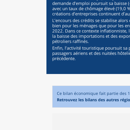
demande d’emploi poursuit sa baisse (-
avec un taux de chômage élevé (19,0 %
créations d’entreprises continuent d’
L’encours des crédits se stabilise alor
bien pour les ménages que pour les ent
2022. Dans ce contexte inflationniste, 
la baisse des importations et des expor
pétroliers raffinés.
Enfin, l’activité touristique poursuit 
passagers aériens et des nuitées hôtel
précédente.
Ce bilan économique fait partie des 
Retrouvez les bilans des autres régi