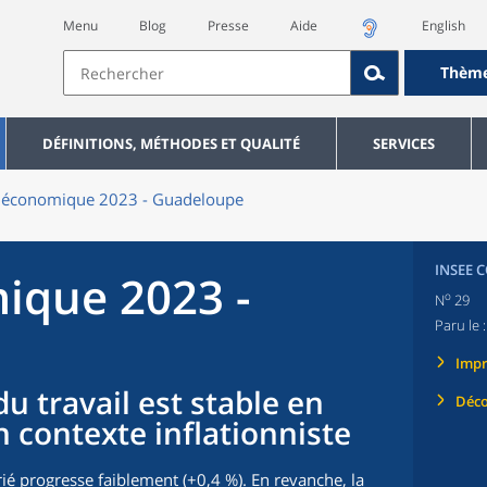
Menu
Blog
Presse
Aide
English
Thèm
DÉFINITIONS, MÉTHODES ET QUALITÉ
SERVICES
n économique 2023 - Guadeloupe
INSEE 
ique 2023 -
o
N
29
Paru le 
Imp
u travail est stable en
Déco
contexte inflationniste
ié progresse faiblement (+0,4 %). En revanche, la