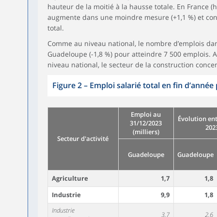
hauteur de la moitié à la hausse totale. En France (h
augmente dans une moindre mesure (+1,1 %) et conce
total.
Comme au niveau national, le nombre d’emplois dan
Guadeloupe (-1,8 %) pour atteindre 7 500 emplois.
niveau national, le secteur de la construction concent
Figure 2
–
Emploi salarié total en fin d’année 
Emploi au
Évolution ent
31/12/2023
202
(milliers)
Secteur d'activité
Guadeloupe
Guadeloupe
Agriculture
1,7
1,8
Industrie
9,9
1,8
Industrie
3,7
2,6