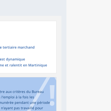
le tertiaire marchand
e est dynamique
e et ralentit en Martinique
fère aux critères du Bureau
l'emploi à la fois les
émunérée pendant une période
’ayant pas travaillé pour