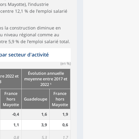
ors Mayotte), l’industrie
ntre 12,1 % de l’emploi salarié
s la construction diminue en
 Au niveau régional comme au
re 5,9 % de l’emploi salarié total.
par secteur d'activité
(en %)
Évolution annuelle
re 2022 et
moyenne entre 2017 et
3
2022 ¹
France
France
hors
Guadeloupe
hors
Mayotte
Mayotte
-0,4
1,6
1,9
1,1
3,9
0,6
0,8
5,3
1,7