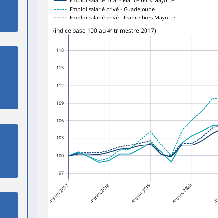
Emploi salarié total - France hors Mayotte
Emploi salarié privé - Guadeloupe
Emploi salarié privé - France hors Mayotte
(indice base 100 au 4ᵉ trimestre 2017)
118
115
112
e
109
106
103
100
97
4ᵉ trim. 2017
4ᵉ trim. 2018
4ᵉ trim. 2019
4ᵉ trim. 2020
4ᵉ 