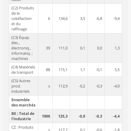
(C2) Produits
de la
cokéfaction
6
134,6
3,5
-6,8
-9,4
et du
raffinage
(C3) Équip.
élec.,
électroniq.,
39
111,0
0,1
0,0
1,3
informatiq. ;
machines
(C4) Matériels
88
115,1
1,1
-0,1
5,5
de transport
(C5) Autres
prod.
s
112,9
-0,2
-0,3
-4,0
industriels
Ensemble
des marchés
BE : Total de
1000
125,3
-0,8
-0,3
-4,4
l'industrie
CZ : Produits
s
117,2
0,1
-0,6
-1,8