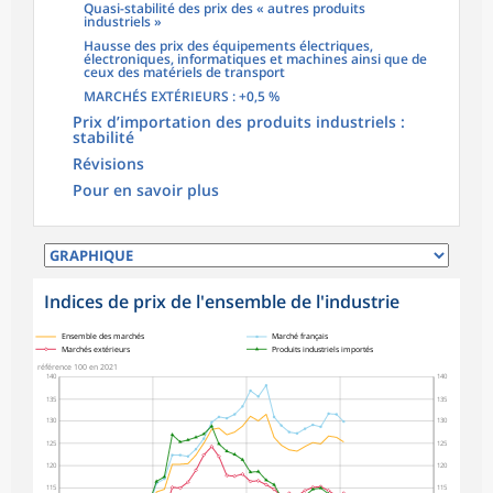
Quasi-stabilité des prix des « autres produits
industriels »
Hausse des prix des équipements électriques,
électroniques, informatiques et machines ainsi que de
ceux des matériels de transport
MARCHÉS EXTÉRIEURS : +0,5 %
Prix d’importation des produits industriels :
stabilité
Révisions
Pour en savoir plus
Indices de prix de l'ensemble de l'industrie
symboles_defaut.xml,
symboles_defaut.xml,rond
symboles_defaut.xml,losange
symboles_defaut.xml,triangle
Ensemble des marchés
Marché français
Marchés extérieurs
Produits industriels importés
référence 100 en 2021
140
140
135
135
130
130
125
125
120
120
115
115