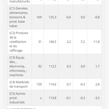
manufacturés
(C1) Denrées
alimentaires,
boissons &
169
125,3
-0,6
0,0
-0,8
prod. base
tabac
(C2) Produits
de la
cokéfaction
31
140,5
2,2
-7,2
-11,8
-
et du
raffinage
(C3) Équip.
élec.,
électroniq.,
92
112,5
0,3
0,0
1,7
informatiq. ;
machines
(C4) Matériels
159
114,6
0,7
-0,3
2,8
de transport
(C5) Autres
prod.
s
113,8
-0,1
-0,3
-3,5
industriels