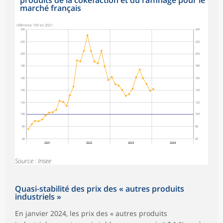
marché français
symboles_defaut.xml,rond
référence 100 en 2021
240
240
220
220
200
200
180
180
160
160
140
140
120
120
100
100
80
80
60
60
2021
2022
2023
2024
Source : Insee
Quasi-stabilité des prix des « autres produits
industriels »
En janvier 2024, les prix des « autres produits