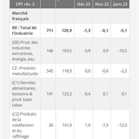
CPF rév. 2
Déc.23
Nov.23
Janv.23
Déc
Marché
français
BE : Total de
711
129,9
-1,3
-0,1
-5,1
l'industrie
(DE) Prod. des
industries
166
163,5
-3,9
0,9
-10,5
extractives,
énergie, eau
CZ : Produits
545
118,3
0,0
-0,6
-2,2
manufacturés
(C1) Denrées
alimentaires,
boissons &
141
125,2
-0,4
0,1
0,1
prod. base
tabac
(C2) Produits
de la
cokéfaction
26
141,9
1,9
-7,3
-12,3
-
et du
raffinage