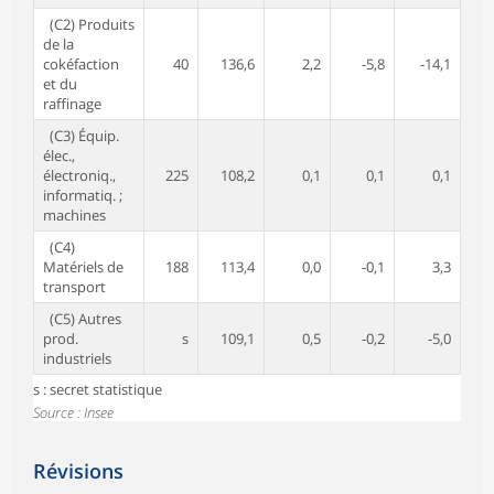
(C2) Produits
de la
cokéfaction
40
136,6
2,2
-5,8
-14,1
-
et du
raffinage
(C3) Équip.
élec.,
électroniq.,
225
108,2
0,1
0,1
0,1
informatiq. ;
machines
(C4)
Matériels de
188
113,4
0,0
-0,1
3,3
transport
(C5) Autres
prod.
s
109,1
0,5
-0,2
-5,0
industriels
s : secret statistique
Source : Insee
Révisions