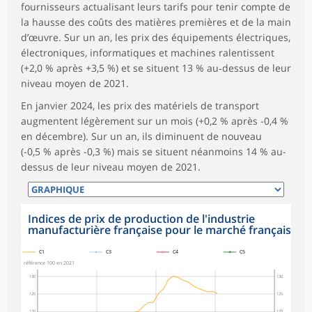
fournisseurs actualisant leurs tarifs pour tenir compte de
la hausse des coûts des matières premières et de la main
d’œuvre. Sur un an, les prix des équipements électriques,
électroniques, informatiques et machines ralentissent
(+2,0 % après +3,5 %) et se situent 13 % au‑dessus de leur
niveau moyen de 2021.
En janvier 2024, les prix des matériels de transport
augmentent légèrement sur un mois (+0,2 % après -0,4 %
en décembre). Sur un an, ils diminuent de nouveau
(-0,5 % après -0,3 %) mais se situent néanmoins 14 % au-
dessus de leur niveau moyen de 2021.
Indices de prix de production de l'industrie
manufacturière française pour le marché français
symboles_defaut.xml,
symboles_defaut.xml,rond
symboles_defaut.xml,losange
symboles_defaut.xml,triangle
C1
C3
C4
C5
référence 100 en 2021
130
130
125
125
120
120