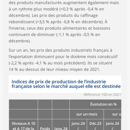
des produits manufacturés augmentent également mais
à un rythme plus modéré (+0,3 % après -0,4 % en
décembre). Les prix des produits du raffinage
rebondissent (+3,5 % après -6,8 % en décembre). À
l’inverse, ceux des produits alimentaires et boissons
continuent de diminuer (-1,1 % après -0,5 % en
décembre).
Sur un an, les prix des produits industriels français à
l’exportation diminuent pour le dixième mois consécutif
(-2,2 % après -4,1 % au mois précédent). Ils se situent
14 % au-dessus de leur niveau moyen de 2021.
Indices de prix de production de l’industrie
française selon le marché auquel elle est destinée
Référence 100 en 2021
Évolution en %
sur un mois
sur un an
Niveaux A 10
Janv.24
Déc.23
Janv.24
Déc
et A 17 de la
Poids
Janv.24
/
/
/
/