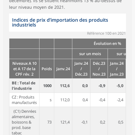
décembre). Ils se situent néanmoins 13 % au-dessus de
leur niveau moyen de 2021.
Indices de prix d’importation des produits
industriels
Référence 100 en 2021
Évolution en %
sur un mois
sur un an
Niveaux A 10
Janv.24
Déc.23
Janv.24
Déc
et A 17 de la
Poids
Janv.24
/
/
/
/
CPF rév. 2
Déc.23
Nov.23
Janv.23
Déc
BE : Total de
1000
112,6
0,0
-0,9
-5,0
l'industrie
CZ : Produits
s
112,0
0,4
-0,4
-2,4
manufacturés
(C1) Denrées
alimentaires,
boissons &
73
121,4
-0,1
0,2
0,5
prod. base
tabac