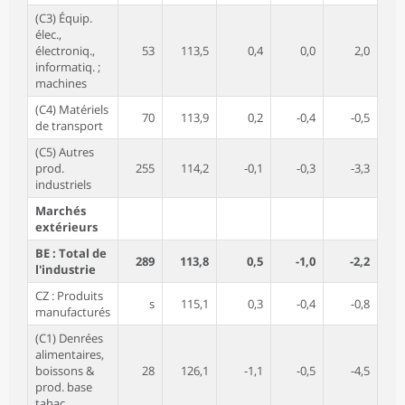
(C3) Équip.
élec.,
électroniq.,
53
113,5
0,4
0,0
2,0
informatiq. ;
machines
(C4) Matériels
70
113,9
0,2
-0,4
-0,5
de transport
(C5) Autres
prod.
255
114,2
-0,1
-0,3
-3,3
industriels
Marchés
extérieurs
BE : Total de
289
113,8
0,5
-1,0
-2,2
l'industrie
CZ : Produits
s
115,1
0,3
-0,4
-0,8
manufacturés
(C1) Denrées
alimentaires,
boissons &
28
126,1
-1,1
-0,5
-4,5
prod. base
tabac