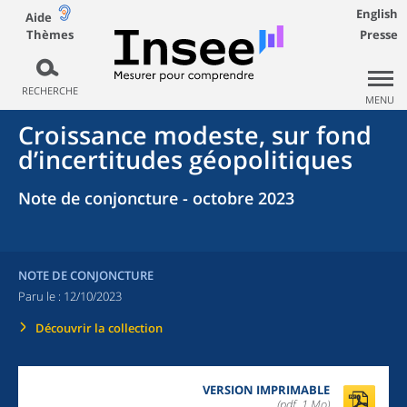
English
Aide
Thèmes
Presse
RECHERCHE
MENU
Croissance modeste, sur fond
d’incertitudes géopolitiques
Note de conjoncture - octobre 2023
NOTE DE CONJONCTURE
Paru le :
12/10/2023
Découvrir la collection
VERSION IMPRIMABLE
(pdf, 1 Mo)