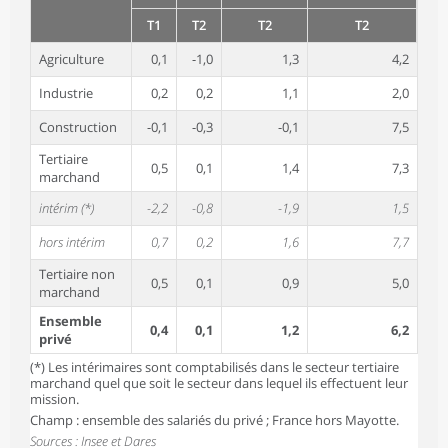
T1
T2
T2
T2
Agriculture
0,1
-1,0
1,3
4,2
Industrie
0,2
0,2
1,1
2,0
Construction
-0,1
-0,3
-0,1
7,5
Tertiaire
0,5
0,1
1,4
7,3
marchand
intérim (*)
-2,2
-0,8
-1,9
1,5
hors intérim
0,7
0,2
1,6
7,7
Tertiaire non
0,5
0,1
0,9
5,0
marchand
Ensemble
0,4
0,1
1,2
6,2
privé
(*) Les intérimaires sont comptabilisés dans le secteur tertiaire
marchand quel que soit le secteur dans lequel ils effectuent leur
mission.
Champ : ensemble des salariés du privé ; France hors Mayotte.
Sources : Insee et Dares