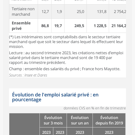
Tertiaire non
12,7
1,9
25,0
131,8
2 754,2
marchand
Ensemble
86,8
19,7
249,5
1 228,5
21 164,2
privé
(*) Les intérimaires sont comptabilisés dans le secteur tertiaire
marchand quel que soit le secteur dans lequel ils effectuent leur
mission.
Lecture : au second trimestre 2023, les créations nettes d’emploi
salarié privé dans le tertiaire marchand sont de 19 400 par
rapport au trimestre précédent.
Champ : ensemble des salariés du privé ; France hors Mayotte.
Sources : Insee et Dares
Évolution de l'emploi salarié privé : en
pourcentage
données CVS en % en fin de trimestre
Évolution
Évolution
Évolution
sur 3 mois
sur un an
depuis fin 2019
2023
2023
2023
2023