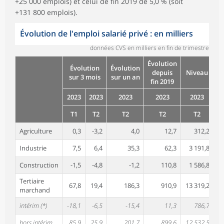
+25 000 emplois) et celui de fin 2019 de 5,0 % (soit
+131 800 emplois).
Évolution de l'emploi salarié privé : en milliers
données CVS en milliers en fin de trimestre
Évolution
Évolution
Évolution
depuis
Niveau
sur 3 mois
sur un an
fin 2019
2023
2023
2023
2023
2023
T1
T2
T2
T2
T2
Agriculture
0,3
-3,2
4,0
12,7
312,2
Industrie
7,5
6,4
35,3
62,3
3 191,8
Construction
-1,5
-4,8
-1,2
110,8
1 586,8
Tertiaire
67,8
19,4
186,3
910,9
13 319,2
marchand
intérim (*)
-18,1
-6,5
-15,4
11,3
786,7
hors intérim
85,9
25,9
201,7
899,6
12 532,5