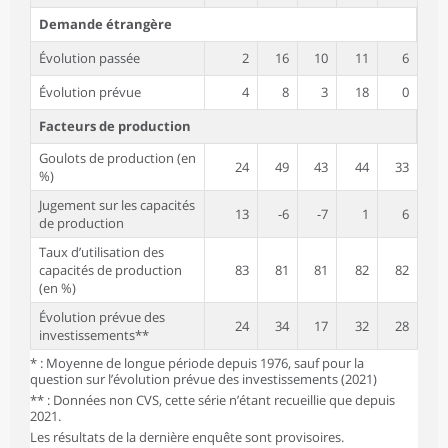
Demande étrangère
Évolution passée
2
16
10
11
6
Évolution prévue
4
8
3
18
0
Facteurs de production
Goulots de production (en
24
49
43
44
33
%)
Jugement sur les capacités
13
-6
-7
1
6
de production
Taux d’utilisation des
capacités de production
83
81
81
82
82
(en %)
Évolution prévue des
24
34
17
32
28
investissements**
* : Moyenne de longue période depuis 1976, sauf pour la
question sur l’évolution prévue des investissements (2021)
** : Données non CVS, cette série n’étant recueillie que depuis
2021.
Les résultats de la dernière enquête sont provisoires.