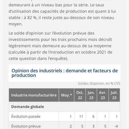
demeurant à un niveau bas pour la série. Le taux
d’utilisation des capacités de production est quant à lui
stable : à 82 %, il reste juste au-dessous de son niveau
moyen.
Le solde d’opinion sur l’évolution prévue des
investissements pour les trois prochains mois décroît
légèrement mais demeure au-dessus de sa moyenne
(calculée à partir de l’introduction en octobre 2021 de
cette question dans l’enquête).
Opinion des industriels : demande et facteurs de
production
Soldes d’opinion, en % CVS
Oct.
Jan.
Avr.
Juil.
Industrie manufacturière
Moy.*
22
23
23
23
Demande globale
Évolution passée
1
11
6
1
1
Évolution prévue
2
5
3
5
-4