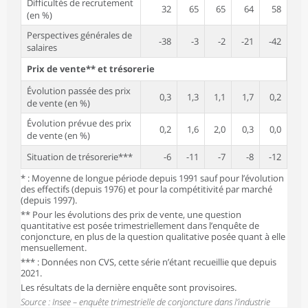
Difficultés de recrutement
32
65
65
64
58
(en %)
Perspectives générales de
-38
-3
-2
-21
-42
salaires
Prix de vente** et trésorerie
Évolution passée des prix
0,3
1,3
1,1
1,7
0,2
de vente (en %)
Évolution prévue des prix
0,2
1,6
2,0
0,3
0,0
de vente (en %)
Situation de trésorerie***
-6
-11
-7
-8
-12
* : Moyenne de longue période depuis 1991 sauf pour l’évolution
des effectifs (depuis 1976) et pour la compétitivité par marché
(depuis 1997).
** Pour les évolutions des prix de vente, une question
quantitative est posée trimestriellement dans l’enquête de
conjoncture, en plus de la question qualitative posée quant à elle
mensuellement.
*** : Données non CVS, cette série n’étant recueillie que depuis
2021.
Les résultats de la dernière enquête sont provisoires.
Source : Insee – enquête trimestrielle de conjoncture dans l’industrie