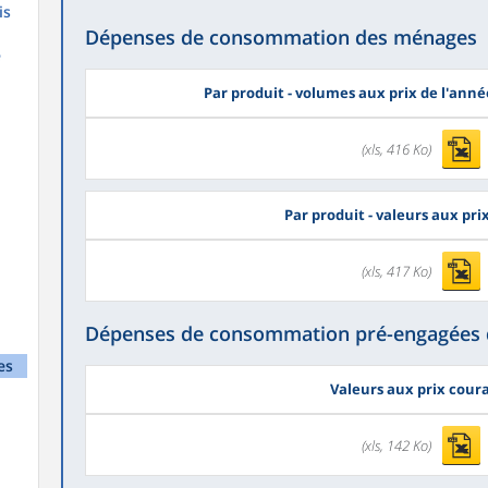
is
Dépenses de consommation des ménages
é
Par produit - volumes aux prix de l'ann
(xls, 416 Ko)
Par produit - valeurs aux pr
(xls, 417 Ko)
Dépenses de consommation pré-engagées
es
Valeurs aux prix cour
(xls, 142 Ko)