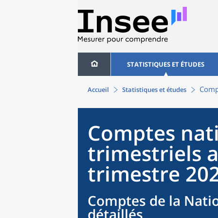
STATISTIQUES ET ÉTUDES
Compt
Accueil
Statistiques et études
Comptes nat
trimestriels 
trimestre 20
Comptes de la Natio
détaillés