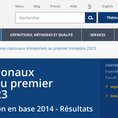
Menu
Blog
Presse
Aide
English
Thèm
DÉFINITIONS, MÉTHODES ET QUALITÉ
SERVICES
es nationaux trimestriels au premier trimestre 2023
CHIFFR
ionaux
Insee Ré
Paru le 
au premier
Imp
23
Déco
n en base 2014 - Résultats