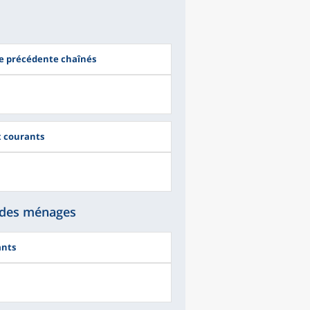
ée précédente chaînés
ix courants
 des ménages
ants