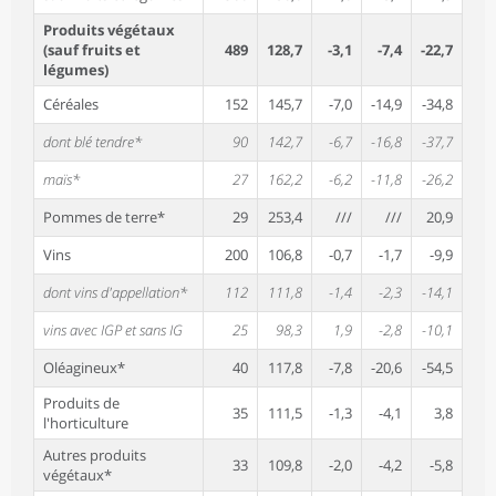
Produits végétaux
(sauf fruits et
489
128,7
-3,1
-7,4
-22,7
légumes)
Céréales
152
145,7
-7,0
-14,9
-34,8
dont blé tendre*
90
142,7
-6,7
-16,8
-37,7
maïs*
27
162,2
-6,2
-11,8
-26,2
Pommes de terre*
29
253,4
///
///
20,9
Vins
200
106,8
-0,7
-1,7
-9,9
dont vins d'appellation*
112
111,8
-1,4
-2,3
-14,1
vins avec IGP et sans IG
25
98,3
1,9
-2,8
-10,1
Oléagineux*
40
117,8
-7,8
-20,6
-54,5
Produits de
35
111,5
-1,3
-4,1
3,8
l'horticulture
Autres produits
33
109,8
-2,0
-4,2
-5,8
végétaux*