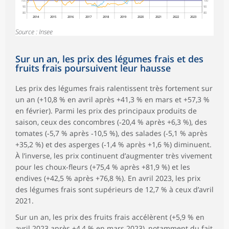
100
100
90
90
80
80
2014
2015
2016
2017
2018
2019
2020
2021
2022
2023
Source : Insee
Sur un an, les prix des légumes frais et des
fruits frais poursuivent leur hausse
Les prix des légumes frais ralentissent très fortement sur
un an (+10,8 % en avril après +41,3 % en mars et +57,3 %
en février). Parmi les prix des principaux produits de
saison, ceux des concombres (‑20,4 % après +6,3 %), des
tomates (‑5,7 % après ‑10,5 %), des salades (‑5,1 % après
+35,2 %) et des asperges (‑1,4 % après +1,6 %) diminuent.
À l’inverse, les prix continuent d’augmenter très vivement
pour les choux-fleurs (+75,4 % après +81,9 %) et les
endives (+42,5 % après +76,8 %). En avril 2023, les prix
des légumes frais sont supérieurs de 12,7 % à ceux d’avril
2021.
Sur un an, les prix des fruits frais accélèrent (+5,9 % en
avril 2023 après +4,4 % en mars 2023), notamment du fait