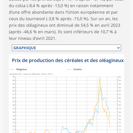
du colza (‑8,4 % après ‑13,0 %) en raison notamment
d’une offre abondante dans l’Union européenne et par
ceux du tournesol (‑3,8 % après ‑15,0 %). Sur un an, les
prix des oléagineux ont diminué de 54,5 % en avril 2023
(après ‑46,6 % en mars). Ils sont inférieurs de 10,7 % à
leur niveau d’avril 2021.
Prix de production des céréales et des oléagineux
symboles_defaut.xml,
symboles_defaut.xml,rond
Oléagineux
Céréales
données CVS - base et référence 100 en 2015
260
260
250
250
240
240
230
230
220
220
210
210
200
200
190
190
180
180
170
170
160
160
150
150
140
140
130
130
120
120
110
110