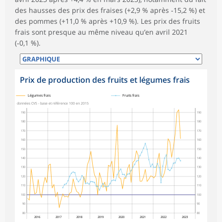
des hausses des prix des fraises (+2,9 % après ‑15,2 %) et
des pommes (+11,0 % après +10,9 %). Les prix des fruits
frais sont presque au même niveau qu’en avril 2021
(‑0,1 %).
Prix de production des fruits et légumes frais
symboles_defaut.xml,
symboles_defaut.xml,rond
Légumes frais
Fruits frais
données CVS - base et référence 100 en 2015
190
190
180
180
170
170
160
160
150
150
140
140
130
130
120
120
110
110
100
100
90
90
80
80
2016
2017
2018
2019
2020
2021
2022
2023