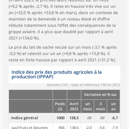
(+9,2 % après ‑2,7 %). Il reste en hausse très vive sur un
an (+32,0 % après +53,8 % en mars), dans un contexte de
maintien de la demande à un niveau élevé et d’offre
réduite notamment sous l’effet des conséquences de la
grippe aviaire. Il a plus que doublé par rapport à avril
2021 (+154,0 %).
Le prix du lait de vache recule sur un mois (‑3,1 % après
‑0,3 %) et ralentit sur un an (+9,8 % après +15,8 %). Il
reste en forte hausse par rapport à avril 2021 (+31,3 %).
Indice des prix des produits agricoles à la
production (IPPAP)
Données CVS – base et référence 100 en 2015
Variation en % sur
Poids
Avril
un
3
un
(2)
2023
mois
mois
an
Indice général
1000
138,5
///
///
-6,7
sauf fruits et légumes
906
138,6
-2,0
-3,4
-7,9