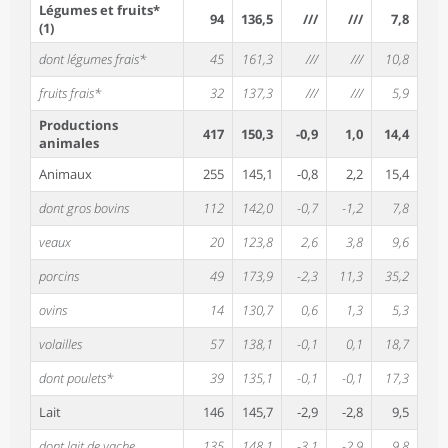
Légumes et fruits*
94
136,5
///
///
7,8
(1)
dont légumes frais*
45
161,3
///
///
10,8
fruits frais*
32
137,3
///
///
5,9
Productions
417
150,3
-0,9
1,0
14,4
animales
Animaux
255
145,1
-0,8
2,2
15,4
dont gros bovins
112
142,0
-0,7
-1,2
7,8
veaux
20
123,8
2,6
3,8
9,6
porcins
49
173,9
-2,3
11,3
35,2
ovins
14
130,7
0,6
1,3
5,3
volailles
57
138,1
-0,1
0,1
18,7
dont poulets*
39
135,1
-0,1
-0,1
17,3
Lait
146
145,7
-2,9
-2,8
9,5
dont lait de vache
135
148,1
-3,1
-2,9
9,8