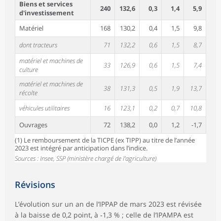
Biens et services
240
132,6
0,3
1,4
5,9
d'investissement
Matériel
168
130,2
0,4
1,5
9,8
dont tracteurs
71
132,2
0,6
1,5
8,7
matériel et machines de
33
126,9
0,6
1,5
7,4
culture
matériel et machines de
38
131,3
0,5
1,9
13,7
récolte
véhicules utilitaires
16
123,1
0,2
0,7
10,8
Ouvrages
72
138,2
0,0
1,2
-1,7
(1) Le remboursement de la TICPE (ex TIPP) au titre de l’année
2023 est intégré par anticipation dans l’indice.
Sources : Insee, SSP (ministère chargé de l’agriculture)
Révisions
L’évolution sur un an de l’IPPAP de mars 2023 est révisée
à la baisse de 0,2 point, à ‑1,3 % ; celle de l’IPAMPA est