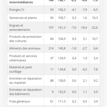
intermédiaires
Énergie (1)
93
156,3
-4,1
-7,9
-6,5
Semences et plants
56
109,7
0,3
1,6
10,3
Engrais et
107
161,3
-7,0
-18,4
-22,6
amendements
Produits de protection
84
104,9
0,9
3,1
10,7
des cultures
Aliments des animaux
214
145,8
-1,8
-2,7
6,4
Produits et services
37
124,9
0,4
1,9
5,4
vétérinaires
Matériel et petit
11
134,8
0,0
-0,5
7,8
outillage
Entretien et réparation
88
130,0
0,6
2,1
9,2
du matériel
Entretien et réparation
9
122,9
0,0
1,1
5,0
des bâtiments
Frais généraux
61
111,3
0,2
0,5
3,4