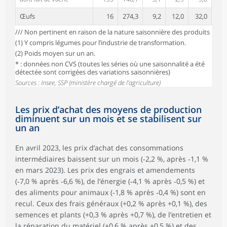
Œufs
16
274,3
9,2
12,0
32,0
/// Non pertinent en raison de la nature saisonnière des produits
(1) Y compris légumes pour l’industrie de transformation.
(2) Poids moyen sur un an.
* : données non CVS (toutes les séries où une saisonnalité a été
détectée sont corrigées des variations saisonnières)
Sources : Insee, SSP (ministère chargé de l’agriculture)
Les prix d’achat des moyens de production
diminuent sur un mois et se stabilisent sur
un an
En avril 2023, les prix d’achat des consommations
intermédiaires baissent sur un mois (‑2,2 %, après ‑1,1 %
en mars 2023). Les prix des engrais et amendements
(‑7,0 % après ‑6,6 %), de l’énergie (‑4,1 % après ‑0,5 %) et
des aliments pour animaux (‑1,8 % après ‑0,4 %) sont en
recul. Ceux des frais généraux (+0,2 % après +0,1 %), des
semences et plants (+0,3 % après +0,7 %), de l’entretien et
la réparation du matériel (+0,6 % après +0,5 %) et des