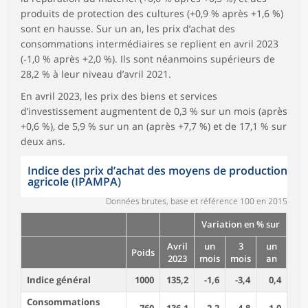
produits de protection des cultures (+0,9 % après +1,6 %)
sont en hausse. Sur un an, les prix d’achat des
consommations intermédiaires se replient en avril 2023
(‑1,0 % après +2,0 %). Ils sont néanmoins supérieurs de
28,2 % à leur niveau d’avril 2021.
En avril 2023, les prix des biens et services
d’investissement augmentent de 0,3 % sur un mois (après
+0,6 %), de 5,9 % sur un an (après +7,7 %) et de 17,1 % sur
deux ans.
Indice des prix d’achat des moyens de production
agricole (IPAMPA)
Données brutes, base et référence 100 en 2015
Variation en % sur
Avril
un
3
un
Poids
2023
mois
mois
an
Indice général
1000
135,2
-1,6
-3,4
0,4
Consommations
760
136,1
-2,2
-4,8
-1,0