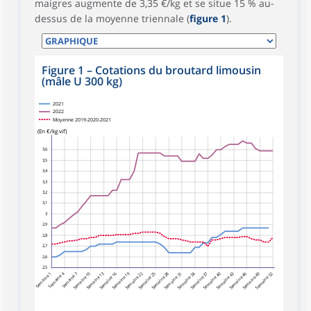
maigres augmente de 3,35 €/kg et se situe 15 % au-
dessus de la moyenne triennale (
figure 1
).
Figure 1
–
Cotations du broutard limousin
(mâle U 300 kg)
2021
2022
Moyenne 2019-2020-2021
(En €/kg vif)
3,6
3,5
3,4
3,3
3,2
3,1
3
2,9
2,8
2,7
2,6
2,5
Semaine 4
Semaine 7
Semaine 10
Semaine 13
Semaine 16
Semaine 19
Semaine 22
Semaine 25
Semaine 28
Semaine 34
Semaine 37
Semaine 40
Semaine 43
Semaine 46
Semaine 49
Semaine 52
Semaine 1
Semaine 31