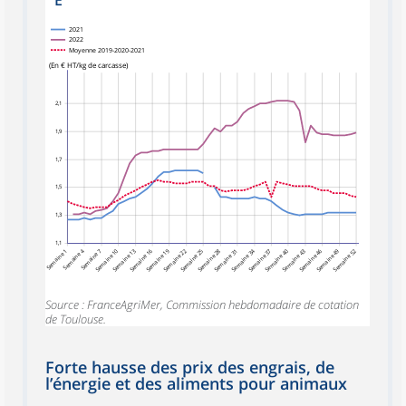
2021
2022
Moyenne 2019-2020-2021
(En € HT/kg de carcasse)
2,1
1,9
1,7
1,5
1,3
1,1
Semaine 4
Semaine 7
Semaine 10
Semaine 13
Semaine 16
Semaine 19
Semaine 22
Semaine 25
Semaine 28
Semaine 34
Semaine 37
Semaine 40
Semaine 43
Semaine 46
Semaine 49
Semaine 52
Semaine 1
Semaine 31
Source : FranceAgriMer, Commission hebdomadaire de cotation
de Toulouse.
Forte hausse des prix des engrais, de
l’énergie et des aliments pour animaux