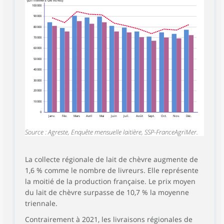
100 000
90 000
80 000
70 000
60 000
50 000
40 000
30 000
20 000
10 000
0
Janv.
Fév.
Mars
Avril
Mai
Juin
Juil.
Août
Sept.
Oct.
Nov.
Déc.
Source : Agreste, Enquête mensuelle laitière, SSP-FranceAgriMer.
La collecte régionale de lait de chèvre augmente de
1,6 % comme le nombre de livreurs. Elle représente
la moitié de la production française. Le prix moyen
du lait de chèvre surpasse de 10,7 % la moyenne
triennale.
Contrairement à 2021, les livraisons régionales de