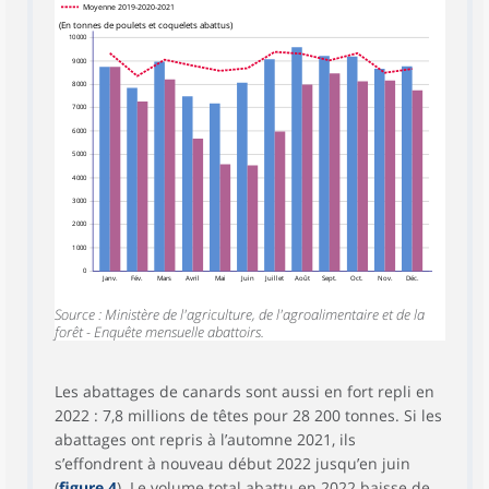
Moyenne 2019-2020-2021
(En tonnes de poulets et coquelets abattus)
10 000
9 000
8 000
7 000
6 000
5 000
4 000
3 000
2 000
1 000
0
Janv.
Fév.
Mars
Avril
Mai
Juin
Juillet
Août
Sept.
Oct.
Nov.
Déc.
Source : Ministère de l'agriculture, de l'agroalimentaire et de la
forêt - Enquête mensuelle abattoirs.
Les abattages de canards sont aussi en fort repli en
2022 : 7,8 millions de têtes pour 28 200 tonnes. Si les
abattages ont repris à l’automne 2021, ils
s’effondrent à nouveau début 2022 jusqu’en juin
(
figure 4
). Le volume total abattu en 2022 baisse de