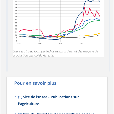
210
200
190
180
170
160
150
140
130
120
110
100
90
80
2019
2020
2021
2022
Sources : Insee, Ipampa (Indice des prix d'achat des moyens de
production agricole) ; Agreste.
Pour en savoir plus
(1)
Site de l’Insee - Publications sur
l'agriculture
.