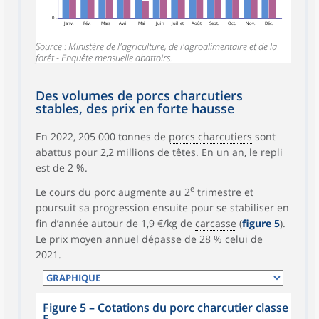
0
Janv.
Fév.
Mars
Avril
Mai
Juin
Juillet
Août
Sept.
Oct.
Nov.
Déc.
Source : Ministère de l'agriculture, de l'agroalimentaire et de la
forêt - Enquête mensuelle abattoirs.
Des volumes de porcs charcutiers
stables, des prix en forte hausse
En 2022, 205 000 tonnes de
porcs charcutiers
sont
abattus pour 2,2 millions de têtes. En un an, le repli
est de 2 %.
e
Le cours du porc augmente au 2
trimestre et
poursuit sa progression ensuite pour se stabiliser en
fin d’année autour de 1,9 €/kg de
carcasse
(
figure 5
).
Le prix moyen annuel dépasse de 28 % celui de
2021.
Figure 5
–
Cotations du porc charcutier classe
E