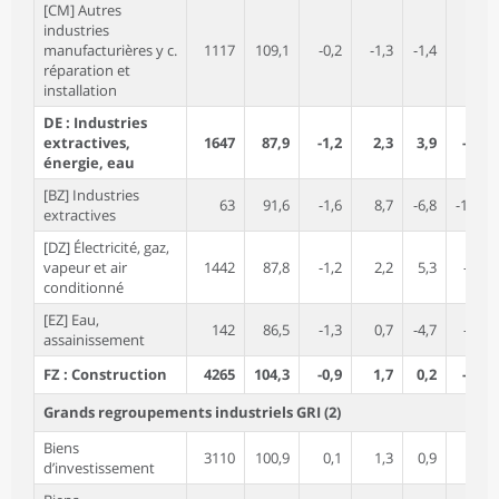
[CM] Autres
industries
manufacturières y c.
1117
109,1
-0,2
-1,3
-1,4
1,1
réparation et
installation
DE : Industries
extractives,
1647
87,9
-1,2
2,3
3,9
-6,2
énergie, eau
[BZ] Industries
63
91,6
-1,6
8,7
-6,8
-14,5
extractives
[DZ] Électricité, gaz,
vapeur et air
1442
87,8
-1,2
2,2
5,3
-5,8
conditionné
[EZ] Eau,
142
86,5
-1,3
0,7
-4,7
-5,3
assainissement
FZ : Construction
4265
104,3
-0,9
1,7
0,2
-0,2
Grands regroupements industriels GRI (2)
Biens
3110
100,9
0,1
1,3
0,9
6,1
d’investissement