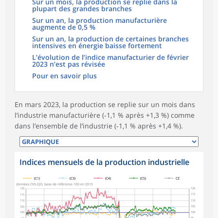
Sur un mois, la production se replie dans la
plupart des grandes branches
Sur un an, la production manufacturière
augmente de 0,5 %
Sur un an, la production de certaines branches
intensives en énergie baisse fortement
L’évolution de l’indice manufacturier de février
2023 n’est pas révisée
Pour en savoir plus
En mars 2023, la production se replie sur un mois dans
l’industrie manufacturière (‑1,1 % après +1,3 %) comme
dans l’ensemble de l’industrie (‑1,1 % après +1,4 %).
Indices mensuels de la production industrielle
symboles_defaut.xml,
symboles_defaut.xml,rond
symboles_defaut.xml,losange
symboles_defaut.xml,triangle
symboles_defaut.xml,carre
(C1)
(C3)
(C4)
(C5)
CZ
données CVS-CJO, base de référence 100 en 2015
120
120
115
115
110
110
105
105
100
100