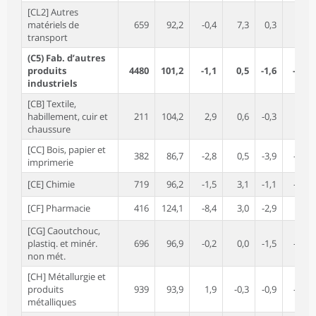
[CL2] Autres
matériels de
659
92,2
-0,4
7,3
0,3
8,9
transport
(C5) Fab. d’autres
produits
4480
101,2
-1,1
0,5
-1,6
-2,2
industriels
[CB] Textile,
habillement, cuir et
211
104,2
2,9
0,6
-0,3
2,8
chaussure
[CC] Bois, papier et
382
86,7
-2,8
0,5
-3,9
-9,0
imprimerie
[CE] Chimie
719
96,2
-1,5
3,1
-1,1
-7,4
[CF] Pharmacie
416
124,1
-8,4
3,0
-2,9
6,6
[CG] Caoutchouc,
plastiq. et minér.
696
96,9
-0,2
0,0
-1,5
-6,5
non mét.
[CH] Métallurgie et
produits
939
93,9
1,9
-0,3
-0,9
-2,1
métalliques