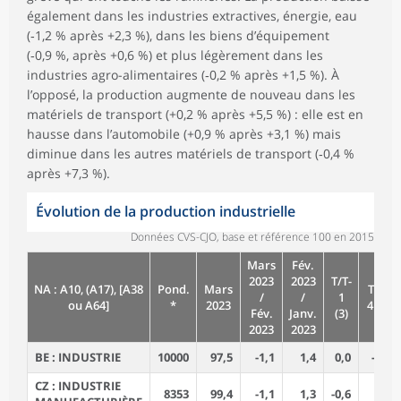
également dans les industries extractives, énergie, eau
(‑1,2 % après +2,3 %), dans les biens d’équipement
(‑0,9 %, après +0,6 %) et plus légèrement dans les
industries agro-alimentaires (‑0,2 % après +1,5 %). À
l’opposé, la production augmente de nouveau dans les
matériels de transport (+0,2 % après +5,5 %) : elle est en
hausse dans l’automobile (+0,9 % après +3,1 %) mais
diminue dans les autres matériels de transport (‑0,4 %
après +7,3 %).
Évolution de la production industrielle
Données CVS-CJO, base et référence 100 en 2015
Mars
Fév.
2023
2023
T/T-
NA : A10, (A17), [A38
Pond.
Mars
T/T-
/
/
1
ou A64]
*
2023
4 (4)
Fév.
Janv.
(3)
2023
2023
BE : INDUSTRIE
10000
97,5
-1,1
1,4
0,0
-0,5
CZ : INDUSTRIE
8353
99,4
-1,1
1,3
-0,6
0,5