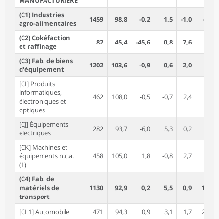
MANUFACTURIÈRE
(C1) Industries
1459
98,8
-0,2
1,5
-1,0
-3,2
agro-alimentaires
(C2) Cokéfaction
82
45,4
-45,6
0,8
7,6
3,5
et raffinage
(C3) Fab. de biens
1202
103,6
-0,9
0,6
2,0
5,0
d'équipement
[CI] Produits
informatiques,
462
108,0
-0,5
-0,7
2,4
5,8
électroniques et
optiques
[CJ] Équipements
282
93,7
-6,0
5,3
0,2
2,6
électriques
[CK] Machines et
équipements n.c.a.
458
105,0
1,8
-0,8
2,7
5,6
(1)
(C4) Fab. de
matériels de
1130
92,9
0,2
5,5
0,9
14,8
transport
[CL1] Automobile
471
94,3
0,9
3,1
1,7
24,1