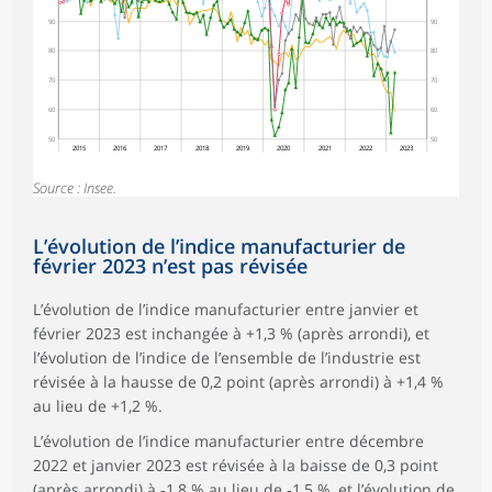
90
90
80
80
70
70
60
60
50
50
2015
2016
2017
2018
2019
2020
2021
2022
2023
Source : Insee.
L’évolution de l’indice manufacturier de
février 2023 n’est pas révisée
L’évolution de l’indice manufacturier entre janvier et
février 2023 est inchangée à +1,3 % (après arrondi), et
l’évolution de l’indice de l’ensemble de l’industrie est
révisée à la hausse de 0,2 point (après arrondi) à +1,4 %
au lieu de +1,2 %.
L’évolution de l’indice manufacturier entre décembre
2022 et janvier 2023 est révisée à la baisse de 0,3 point
(après arrondi) à ‑1,8 % au lieu de ‑1,5 %, et l’évolution de