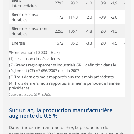
Biens
2793
93,2
-1,0
0,9
-1,9
-5,7
intermédiaires
Biens de conso.
172
114,3
2,0
-0,9
-2,0
1,8
durables
Biens de conso. non
2253
106,1
-1,8
2,0
-1,3
0,3
durables
Énergie
1672
85,2
-3,3
2,0
4,5
-5,5
*Pondération (10 000 = B…E)
(1) n.c.a. : non classés ailleurs
(2) Grands regroupements industriels GRI : définition dans le
o
règlement (CE) n
656/2007 de juin 2007
(3) Trois derniers mois rapportés aux trois mois précédents
(4) Trois derniers mois rapportés à la même période de l'année
précédente
Sources : Insee, SSP, SDES.
Sur un an, la production manufacturière
augmente de 0,5 %
Dans l’industrie manufacturière, la production du
premier trimestre 2023 est supérieure de 0,5 % à celle du