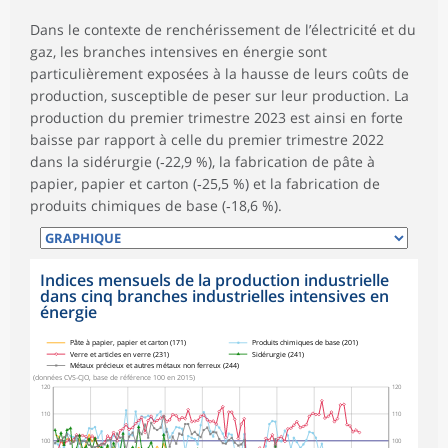
Dans le contexte de renchérissement de l’électricité et du
gaz, les branches intensives en énergie sont
particulièrement exposées à la hausse de leurs coûts de
production, susceptible de peser sur leur production. La
production du premier trimestre 2023 est ainsi en forte
baisse par rapport à celle du premier trimestre 2022
dans la sidérurgie (‑22,9 %), la fabrication de pâte à
papier, papier et carton (‑25,5 %) et la fabrication de
produits chimiques de base (‑18,6 %).
Indices mensuels de la production industrielle
dans cinq branches industrielles intensives en
énergie
symboles_defaut.xml,
symboles_defaut.xml,rond
symboles_defaut.xml,losange
symboles_defaut.xml,triangle
symboles_defaut.xml,carre
Pâte à papier, papier et carton (171)
Produits chimiques de base (201)
Verre et articles en verre (231)
Sidérurgie (241)
Métaux précieux et autres métaux non ferreux (244)
(données CVS-CJO, base de référence 100 en 2015)
120
120
110
110
100
100