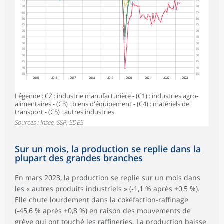
95
95
90
90
85
85
80
80
75
75
70
70
65
65
60
60
55
55
50
50
45
45
40
40
35
35
2015
2016
2017
2018
2019
2020
2021
2022
2023
Légende : CZ : industrie manufacturière - (C1) : industries agro-
alimentaires - (C3) : biens d'équipement - (C4) : matériels de
transport - (C5) : autres industries.
Sources : Insee, SSP, SDES
Sur un mois, la production se replie dans la
plupart des grandes branches
En mars 2023, la production se replie sur un mois dans
les « autres produits industriels » (‑1,1 % après +0,5 %).
Elle chute lourdement dans la cokéfaction-raffinage
(‑45,6 % après +0,8 %) en raison des mouvements de
grève qui ont touché les raffineries. La production baisse