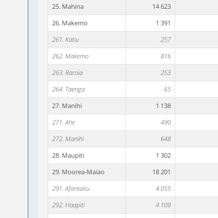
25. Mahina
14 623
26. Makemo
1 391
261. Katiu
257
262. Makemo
816
263. Raroia
253
264. Taenga
65
27. Manihi
1 138
271. Ahe
490
272. Manihi
648
28. Maupiti
1 302
29. Moorea-Maiao
18 201
291. Afareaitu
4 055
292. Haapiti
4 109