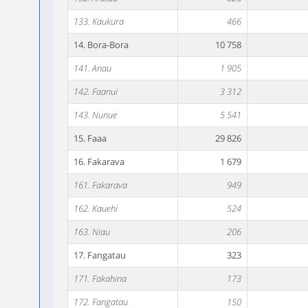
133. Kaukura
466
14. Bora-Bora
10 758
141. Anau
1 905
142. Faanui
3 312
143. Nunue
5 541
15. Faaa
29 826
16. Fakarava
1 679
161. Fakarava
949
162. Kauehi
524
163. Niau
206
17. Fangatau
323
171. Fakahina
173
172. Fangatau
150