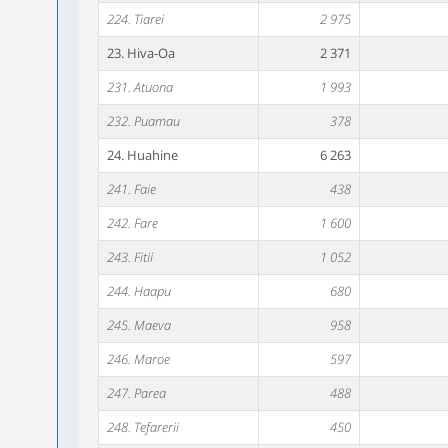
224. Tiarei
2 975
23. Hiva-Oa
2 371
231. Atuona
1 993
232. Puamau
378
24. Huahine
6 263
241. Faie
438
242. Fare
1 600
243. Fitii
1 052
244. Haapu
680
245. Maeva
958
246. Maroe
597
247. Parea
488
248. Tefarerii
450