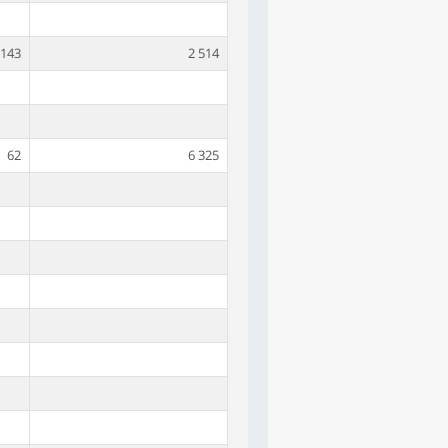
143
2 514
62
6 325