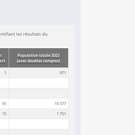
ifiant les résultats du
n
Population totale 2022
art
(avec doubles comptes)
1
971
55
10 377
15
1 751