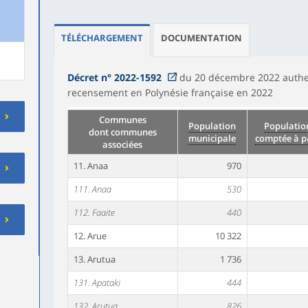
TÉLÉCHARGEMENT
DOCUMENTATION
Décret n° 2022-1592
du 20 décembre 2022 authent
recensement en Polynésie française en 2022
Communes
Population
Populatio
dont communes
municipale
comptée à p
associées
11. Anaa
970
111. Anaa
530
112. Faaite
440
12. Arue
10 322
13. Arutua
1 736
131. Apataki
444
132. Arutua
826