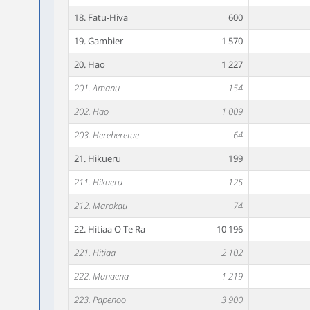
18. Fatu-Hiva
600
19. Gambier
1 570
20. Hao
1 227
201. Amanu
154
202. Hao
1 009
203. Hereheretue
64
21. Hikueru
199
211. Hikueru
125
212. Marokau
74
22. Hitiaa O Te Ra
10 196
221. Hitiaa
2 102
222. Mahaena
1 219
223. Papenoo
3 900