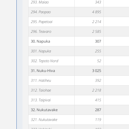
293. Maiao
343
294. Paopao
4 895
295. Papetoai
2 214
296. Teavaro
2 585
30. Napuka
307
301. Napuka
255
302. Tepoto Nord
52
31. Nuku-Hiva
3 025
311. Hatiheu
392
312. Taiohae
2 218
313. Taipivai
415
32. Nukutavake
287
321. Nukutavake
119