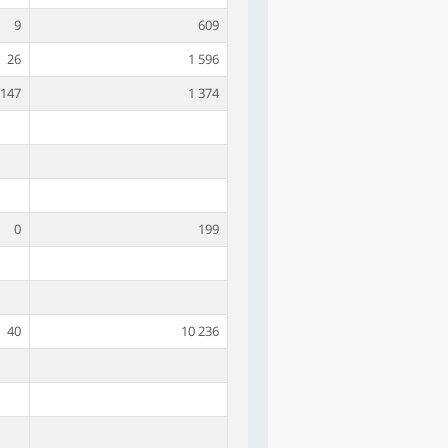
9
609
26
1 596
147
1 374
0
199
40
10 236