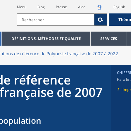
Menu
Blog
Presse
Aide
English
Thèm
DÉFINITIONS, MÉTHODES ET QUALITÉ
SERVICES
ations de référence de Polynésie française de 2007 à 2022
CHIFFR
de référence
Paru le 
 française de 2007
Imp
population