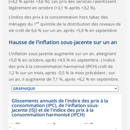
(+4,2 % après +3,6 %). Les prix des services ralentissent
légèrement en octobre (+3,1 % après +3,2 %).
L’indice des prix à la consommation hors tabac des
er
ménages du 1
quintile de la distribution des niveaux de
vie croît de 6,6 % sur un an, après +5,9 % en septembre.
Hausse de l’inflation sous-jacente sur un an
L’inflation sous-jacente augmente sur un an, atteignant
+5,0 % en octobre, après +4,5 % en septembre. L’indice
des prix à la consommation harmonisé (IPCH) croît de
1,2 % sur un mois, après -0,5 % le mois précédent ; sur
un an, il augmente de 7,1 %, après +6,2 % en septembre.
Glissements annuels de l'indice des prix à la
consommation (IPC), de l'inflation sous-
jacente (ISJ) et de l'indice des prix à la
consommation harmonisé (IPCH)
symboles_defaut.xml,
symboles_defaut.xml,rond
symboles_defaut.xml,losange
IPCH
ISJ
IPC
%
7,5
7,5