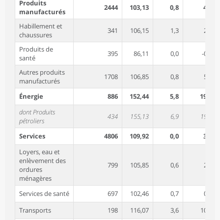
Produits
2444
103,13
0,8
4,2
manufacturés
Habillement et
341
106,15
1,3
2,8
chaussures
Produits de
395
86,11
0,0
-0,6
santé
Autres produits
1708
106,85
0,8
5,6
manufacturés
Énergie
886
152,44
5,8
19,1
dont Produits
434
155,13
6,9
19,9
pétroliers
Services
4806
109,92
0,0
3,1
Loyers, eau et
enlèvement des
799
105,85
0,6
2,4
ordures
ménagères
Services de santé
697
102,46
0,7
0,5
Transports
198
116,07
3,6
10,5