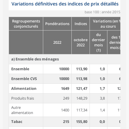
Variations définitives des indices de prix détaillés
base 100 : année 2015
Regroupements
Variations (en %)
Pondérations
Indices
conjoncturels
au cours
du
des 12
octobre
dernier
2022
derniers
2022
mois
mois (2)
(1)
a) Ensemble des ménages
Ensemble
10000
113,90
1,0
6,2
Ensemble CVS
10000
113,98
1,0
6,2
Alimentation
1649
121,47
1,7
12,0
Produits frais
249
148,29
3,8
17,3
Autre
1400
117,34
1,4
11,1
alimentation
Tabac
215
155,80
0,0
0,3