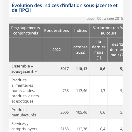
Évolution des indices d’inflation sous-jacente et
de l’IPCH
base 100 : année 2015
Regroupements
Variations (en %)
Pondérations
Indices
conjoncturels
au cours
du
des 12
octobre
dernier
2022
derniers
2022
mois
mois (2)
(1)
Ensemble «
5917
110,13
0,6
5,0
sous-jacent »
Produits
alimentaires
hors viandes,
758
113,46
1,3
9,1
produits laitiers
et exotiques
Produits
2006
105,46
0,6
5,2
manufacturés
Services y
compris loyers
3153
112,36
0,4
4,0