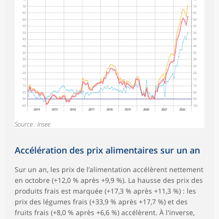
7,0
7,0
6,5
6,5
6,0
6,0
5,5
5,5
5,0
5,0
4,5
4,5
4,0
4,0
3,5
3,5
3,0
3,0
2,5
2,5
2,0
2,0
1,5
1,5
1,0
1,0
0,5
0,5
0,0
0,0
-0,5
-0,5
2014
2015
2016
2017
2018
2019
2020
2021
2022
Source : Insee
Accélération des prix alimentaires sur un an
Sur un an, les prix de l’alimentation accélèrent nettement
en octobre (+12,0 % après +9,9 %). La hausse des prix des
produits frais est marquée (+17,3 % après +11,3 %) : les
prix des légumes frais (+33,9 % après +17,7 %) et des
fruits frais (+8,0 % après +6,6 %) accélèrent. À l'inverse,