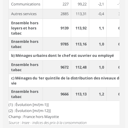
Communications
227
99,22
-2,1
-1,3
Autres services
2885
113,31
-0,4
3,9
Ensemble hors
loyers et hors
9139
113,92
1,1
6,7
tabac
Ensemble hors
9785
113,16
1,0
6,3
tabac
b) Ménages urbains dont le chef est ouvrier ou employé
Ensemble hors
9672
112,48
1,0
6,0
tabac
c) Ménages du 1er quintile de la distribution des niveaux de
vie
Ensemble hors
9666
113,13
1,2
6,6
tabac
(1) : Évolution [m/(m-1)]
(2) : Évolution [m/(m-12)]
Champ : France hors Mayotte
Source : Insee - indices des prix à la consommation