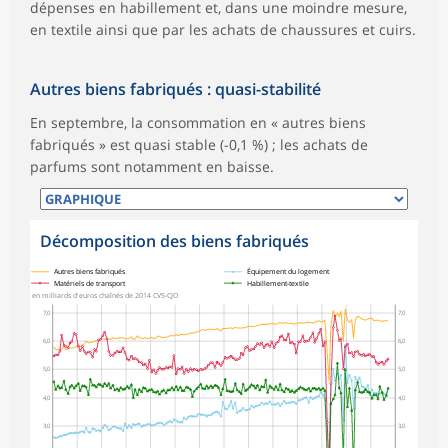
dépenses en habillement et, dans une moindre mesure,
en textile ainsi que par les achats de chaussures et cuirs.
Autres biens fabriqués : quasi-stabilité
En septembre, la consommation en « autres biens
fabriqués » est quasi stable (-0,1 %) ; les achats de
parfums sont notamment en baisse.
Décomposition des biens fabriqués
symboles_defaut.xml,
symboles_defaut.xml,rond
symboles_defaut.xml,losange
symboles_defaut.xml,triangle
Autres biens fabriqués
Équipement du logement
Matériels de transport
Habillement-textile
en milliards d'euros chaînés de 2014 CVS-CJO
7,0
7,0
6,0
6,0
5,0
5,0
4,0
4,0
3,0
3,0