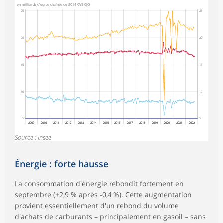
en milliards d'euros chaînés de 2014 CVS-CJO
25
25
20
20
15
15
10
10
5
5
2009
2010
2011
2012
2013
2014
2015
2016
2017
2018
2019
2020
2021
2022
Source : Insee
Énergie : forte hausse
La consommation d'énergie rebondit fortement en
septembre (+2,9 % après -0,4 %). Cette augmentation
provient essentiellement d'un rebond du volume
d'achats de carburants – principalement en gasoil – sans