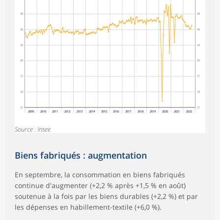
49
49
46
46
43
43
40
40
37
37
34
34
31
31
2009
2010
2011
2012
2013
2014
2015
2016
2017
2018
2019
2020
2021
2022
Source : Insee
Biens fabriqués : augmentation
En septembre, la consommation en biens fabriqués
continue d'augmenter (+2,2 % après +1,5 % en août)
soutenue à la fois par les biens durables (+2,2 %) et par
les dépenses en habillement-textile (+6,0 %).