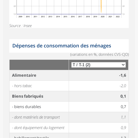
2,0
2,0
1,5
1,5
2009
2010
2011
2012
2013
2014
2015
2016
2017
2018
2019
2020
2021
2022
Source : Insee
Dépenses de consommation des ménages
(variations en %, données CVS-CJO)
Alimentaire
-1,6
- hors tabac
-2,0
Biens fabriqués
0,1
- biens durables
0,7
- dont matériels de transport
1,1
- dont équipement du logement
0,9