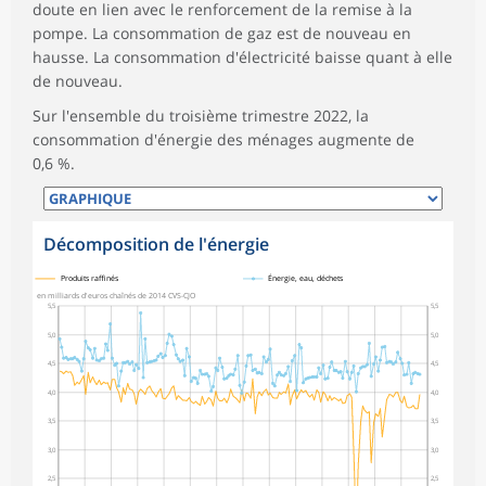
doute en lien avec le renforcement de la remise à la
pompe. La consommation de gaz est de nouveau en
hausse. La consommation d'électricité baisse quant à elle
de nouveau.
Sur l'ensemble du troisième trimestre 2022, la
consommation d'énergie des ménages augmente de
0,6 %.
Décomposition de l'énergie
symboles_defaut.xml,
symboles_defaut.xml,rond
Produits raffinés
Énergie, eau, déchets
en milliards d'euros chaînés de 2014 CVS-CJO
5,5
5,5
5,0
5,0
4,5
4,5
4,0
4,0
3,5
3,5
3,0
3,0
2,5
2,5