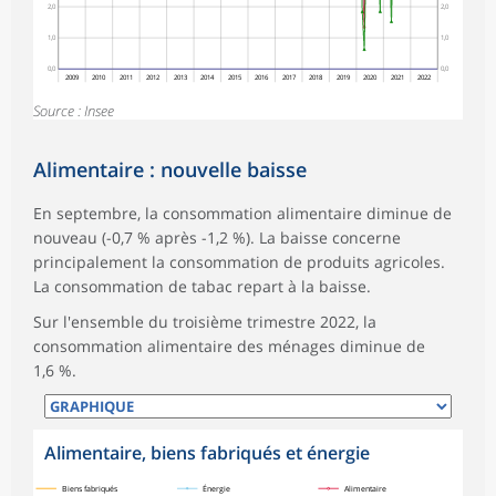
2,0
2,0
1,0
1,0
0,0
0,0
2009
2010
2011
2012
2013
2014
2015
2016
2017
2018
2019
2020
2021
2022
Source : Insee
Alimentaire : nouvelle baisse
En septembre, la consommation alimentaire diminue de
nouveau (-0,7 % après -1,2 %). La baisse concerne
principalement la consommation de produits agricoles.
La consommation de tabac repart à la baisse.
Sur l'ensemble du troisième trimestre 2022, la
consommation alimentaire des ménages diminue de
1,6 %.
Alimentaire, biens fabriqués et énergie
symboles_defaut.xml,
symboles_defaut.xml,rond
symboles_defaut.xml,losange
Biens fabriqués
Énergie
Alimentaire