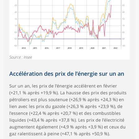
2,5
2,5
2,0
2,0
1,5
1,5
1,0
1,0
0,5
0,5
0,0
0,0
-0,5
-0,5
2014
2015
2016
2017
2018
2019
2020
2021
2022
Source : Insee
Accélération des prix de l’énergie sur un an
Sur un an, les prix de l’énergie accélèrent en février
(+21,1 % après +19,9 %). La hausse des prix des produits
pétroliers est plus soutenue (+26,9 % après +24,3 %) en
lien avec les prix du gazole (+26,3 % après +23,9 %), de
l’essence (+22,4 % après +20,7 %) et des combustibles
liquides (+43,4 % après +37,8 %). Les prix de l’électricité
augmentent également (+4,9 % après +3,9 %) et ceux du
gaz ralentissent à peine (+47,1 % après +50,9 %).