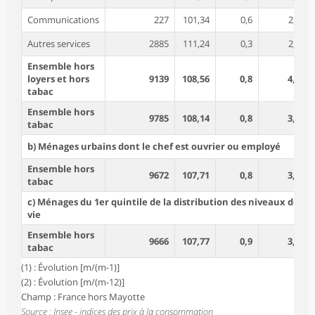
Communications
227
101,34
0,6
2,3
Autres services
2885
111,24
0,3
2,9
Ensemble hors
loyers et hors
9139
108,56
0,8
4,0
tabac
Ensemble hors
9785
108,14
0,8
3,7
tabac
b) Ménages urbains dont le chef est ouvrier ou employé
Ensemble hors
9672
107,71
0,8
3,7
tabac
c) Ménages du 1er quintile de la distribution des niveaux de
vie
Ensemble hors
9666
107,77
0,9
3,9
tabac
(1) : Évolution [m/(m-1)]
(2) : Évolution [m/(m-12)]
Champ : France hors Mayotte
Source : Insee - indices des prix à la consommation