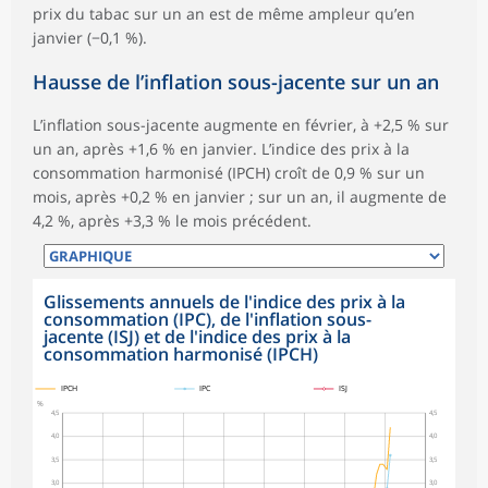
prix du tabac sur un an est de même ampleur qu’en
janvier (−0,1 %).
Hausse de l’inflation sous-jacente sur un an
L’inflation sous-jacente augmente en février, à +2,5 % sur
un an, après +1,6 % en janvier. L’indice des prix à la
consommation harmonisé (IPCH) croît de 0,9 % sur un
mois, après +0,2 % en janvier ; sur un an, il augmente de
4,2 %, après +3,3 % le mois précédent.
Glissements annuels de l'indice des prix à la
consommation (IPC), de l'inflation sous-
jacente (ISJ) et de l'indice des prix à la
consommation harmonisé (IPCH)
symboles_defaut.xml,
symboles_defaut.xml,rond
symboles_defaut.xml,losange
IPCH
IPC
ISJ
%
4,5
4,5
4,0
4,0
3,5
3,5
3,0
3,0