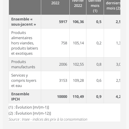
février
dernier
2022
derniers
2022
mois
mois (2)
(1)
Ensemble «
5917
106,36
0,5
2,5
sous-jacent »
Produits
alimentaires
hors viandes,
758
105,14
0,2
1,3
produits laitiers
et exotiques
Produits
2006
102,55
0,8
3,0
manufacturés
Services y
compris loyers
3153
109,28
0,6
2,5
et eau
Ensemble
10000
110,49
0,9
4,2
IPCH
(1) : Évolution [m/(m-1)]
(2) : Évolution [m/(m-12)]
Source : Insee - indices des prix à la consommation