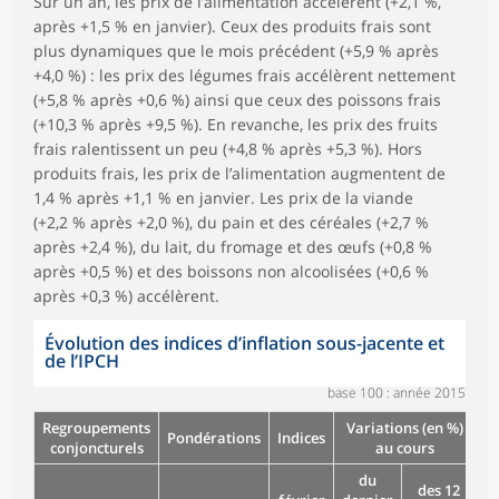
Sur un an, les prix de l’alimentation accélèrent (+2,1 %,
après +1,5 % en janvier). Ceux des produits frais sont
plus dynamiques que le mois précédent (+5,9 % après
+4,0 %) : les prix des légumes frais accélèrent nettement
(+5,8 % après +0,6 %) ainsi que ceux des poissons frais
(+10,3 % après +9,5 %). En revanche, les prix des fruits
frais ralentissent un peu (+4,8 % après +5,3 %). Hors
produits frais, les prix de l’alimentation augmentent de
1,4 % après +1,1 % en janvier. Les prix de la viande
(+2,2 % après +2,0 %), du pain et des céréales (+2,7 %
après +2,4 %), du lait, du fromage et des œufs (+0,8 %
après +0,5 %) et des boissons non alcoolisées (+0,6 %
après +0,3 %) accélèrent.
Évolution des indices d’inflation sous-jacente et
de l’IPCH
base 100 : année 2015
Regroupements
Variations (en %)
Pondérations
Indices
conjoncturels
au cours
du
des 12