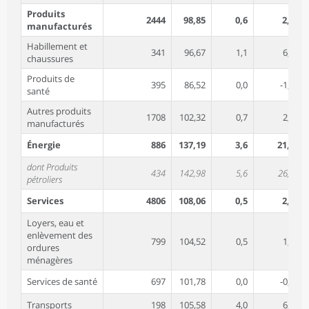
Produits
2444
98,85
0,6
2,2
manufacturés
Habillement et
341
96,67
1,1
6,3
chaussures
Produits de
395
86,52
0,0
-1,5
santé
Autres produits
1708
102,32
0,7
2,4
manufacturés
Énergie
886
137,19
3,6
21,1
dont Produits
434
142,98
5,6
26,9
pétroliers
Services
4806
108,06
0,5
2,2
Loyers, eau et
enlèvement des
799
104,52
0,5
1,8
ordures
ménagères
Services de santé
697
101,78
0,0
-0,9
Transports
198
105,58
4,0
6,1