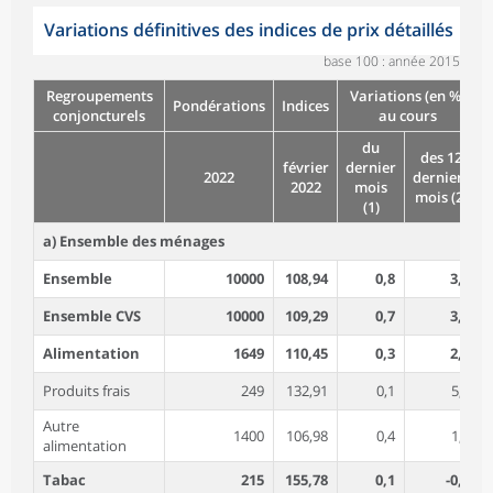
Variations définitives des indices de prix détaillés
base 100 : année 2015
Regroupements
Variations (en %)
Pondérations
Indices
conjoncturels
au cours
du
des 12
février
dernier
2022
derniers
2022
mois
mois (2)
(1)
a) Ensemble des ménages
Ensemble
10000
108,94
0,8
3,6
Ensemble CVS
10000
109,29
0,7
3,7
Alimentation
1649
110,45
0,3
2,1
Produits frais
249
132,91
0,1
5,9
Autre
1400
106,98
0,4
1,4
alimentation
Tabac
215
155,78
0,1
-0,1