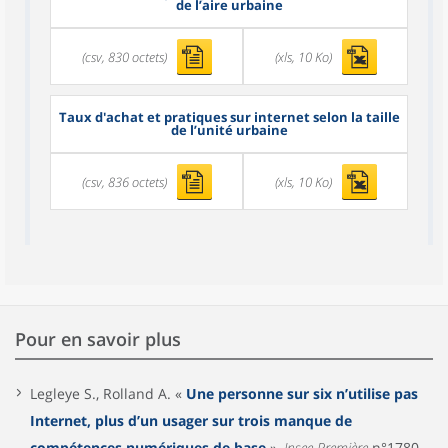
de l’aire urbaine
(csv, 830 octets)
(xls, 10 Ko)
Taux d'achat et pratiques sur internet selon la taille
de l’unité urbaine
(csv, 836 octets)
(xls, 10 Ko)
Pour en savoir plus
Legleye S., Rolland A. «
Une personne sur six n’utilise pas
Internet, plus d’un usager sur trois manque de
compétences numériques de base
»,
Insee Première
n°1780,