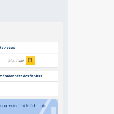
 tableaux
(xlsx, 1 Mo)
 métadonnées des fichiers
r correctement le fichier de