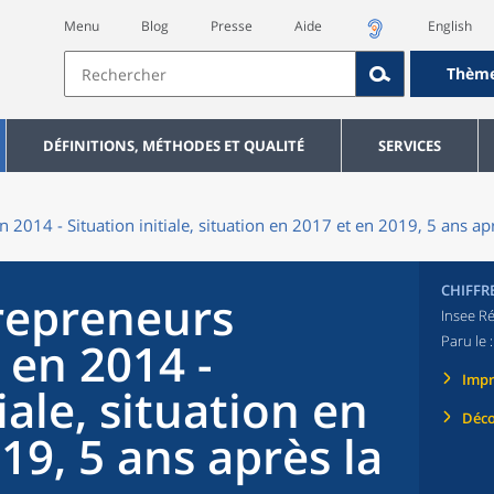
Menu
Blog
Presse
Aide
English
Thèm
DÉFINITIONS, MÉTHODES ET QUALITÉ
SERVICES
2014 - Situation initiale, situation en 2017 et en 2019, 5 ans apr
CHIFFR
repreneurs
Insee Ré
Paru le 
 en 2014 -
Imp
iale, situation en
Déco
19, 5 ans après la