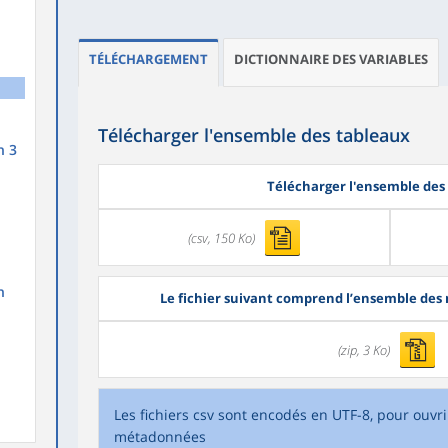
TÉLÉCHARGEMENT
DICTIONNAIRE DES VARIABLES
Télécharger l'ensemble des tableaux
n 3
Télécharger l'ensemble des
(csv, 150 Ko)
n
Le fichier suivant comprend l’ensemble des
(zip, 3 Ko)
Les fichiers csv sont encodés en UTF-8, pour ouvri
métadonnées