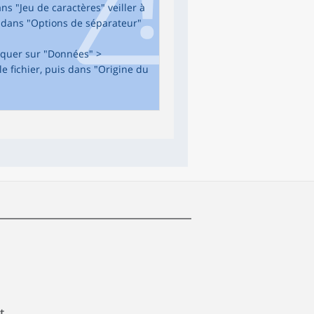
ans "Jeu de caractères" veiller à
s dans "Options de séparateur"
cliquer sur "Données" >
le fichier, puis dans "Origine du
t