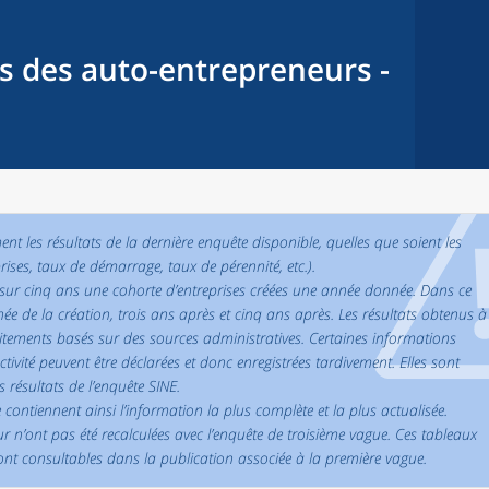
s des auto-entrepreneurs -
nt les résultats de la dernière enquête disponible, quelles que soient les
rises, taux de démarrage, taux de pérennité, etc.).
re sur cinq ans une cohorte d’entreprises créées une année donnée. Dans ce
née de la création, trois ans après et cinq ans après. Les résultats obtenus à
raitements basés sur des sources administratives. Certaines informations
vité peuvent être déclarées et donc enregistrées tardivement. Elles sont
 résultats de l’enquête SINE.
 contiennent ainsi l’information la plus complète et la plus actualisée.
ur n’ont pas été recalculées avec l’enquête de troisième vague. Ces tableaux
nt consultables dans la publication associée à la première vague.