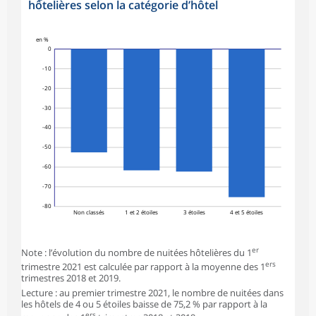
hôtelières selon la catégorie d’hôtel
en %
0
-10
-20
-30
-40
-50
-60
-70
-80
Non classés
1 et 2 étoiles
3 étoiles
4 et 5 étoiles
er
Note : l’évolution du nombre de nuitées hôtelières du 1
ers
trimestre 2021 est calculée par rapport à la moyenne des 1
trimestres 2018 et 2019.
Lecture : au premier trimestre 2021, le nombre de nuitées dans
les hôtels de 4 ou 5 étoiles baisse de 75,2 % par rapport à la
ers