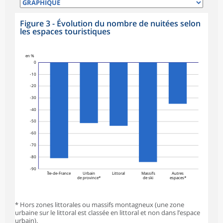
Figure 3 - Évolution du nombre de nuitées selon
les espaces touristiques
en %
0
-10
-20
-30
-40
-50
-60
-70
-80
-90
Île-de-France
Urbain
Littoral
Massifs
Autres
de province*
de ski
espaces*
* Hors zones littorales ou massifs montagneux (une zone
urbaine sur le littoral est classée en littoral et non dans l’espace
urbain).