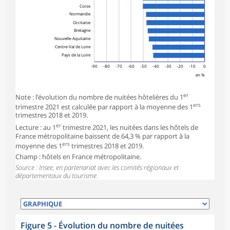
Corse
Normandie
Occitanie
Bretagne
Nouvelle-Aquitaine
Centre-Val de Loire
Pays de la Loire
-90
-80
-70
-60
-50
-40
-30
-20
-10
0
en %
er
Note : l’évolution du nombre de nuitées hôtelières du 1
ers
trimestre 2021 est calculée par rapport à la moyenne des 1
trimestres 2018 et 2019.
er
Lecture : au 1
trimestre 2021, les nuitées dans les hôtels de
France métropolitaine baissent de 64,3 % par rapport à la
ers
moyenne des 1
trimestres 2018 et 2019.
Champ : hôtels en France métropolitaine.
Source : Insee, en partenariat avec les comités régionaux et
départementaux du tourisme.
Figure 5 - Évolution du nombre de nuitées