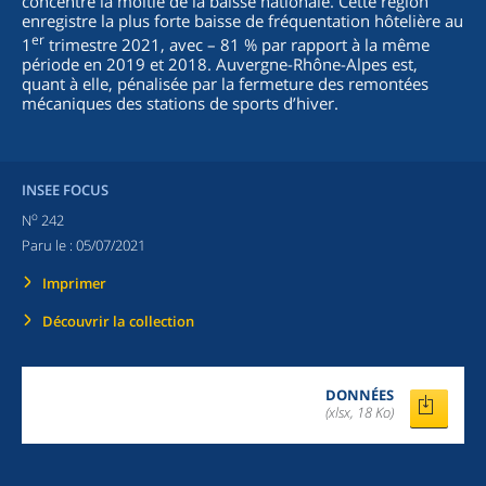
concentre la moitié de la baisse nationale. Cette région
enregistre la plus forte baisse de fréquentation hôtelière au
er
1
trimestre 2021, avec – 81 % par rapport à la même
période en 2019 et 2018. Auvergne-Rhône-Alpes est,
quant à elle, pénalisée par la fermeture des remontées
mécaniques des stations de sports d’hiver.
INSEE FOCUS
o
N
242
Paru le :
05/07/2021
Imprimer
Découvrir la collection
DONNÉES
(xlsx, 18 Ko)