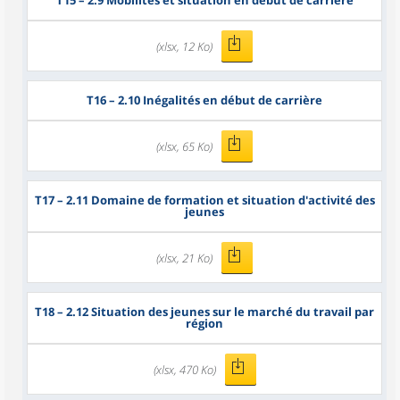
T15
– 2.9 Mobilités et situation en début de carrière
(xlsx, 12 Ko)
T16
– 2.10 Inégalités en début de carrière
(xlsx, 65 Ko)
T17
– 2.11 Domaine de formation et situation d'activité des
jeunes
(xlsx, 21 Ko)
T18
– 2.12 Situation des jeunes sur le marché du travail par
région
(xlsx, 470 Ko)