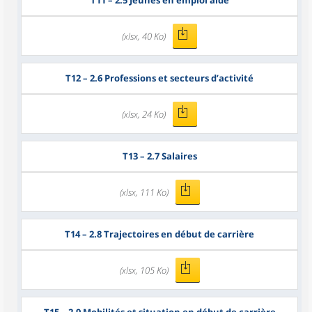
T11
– 2.5 Jeunes en emploi aidé
(xlsx, 40 Ko)
T12
– 2.6 Professions et secteurs d’activité
(xlsx, 24 Ko)
T13
– 2.7 Salaires
(xlsx, 111 Ko)
T14
– 2.8 Trajectoires en début de carrière
(xlsx, 105 Ko)