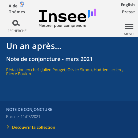
English
Aide
Thèmes
Presse
RECHERCHE
MENU
Un an après...
Note de conjoncture - mars 2021
Rédaction en chef : Julien Pouget, Olivier Simon, Hadrien Leclerc,
Pierre Poulon
NOTE DE CONJONCTURE
Paru le :
11/03/2021
Découvrir la collection