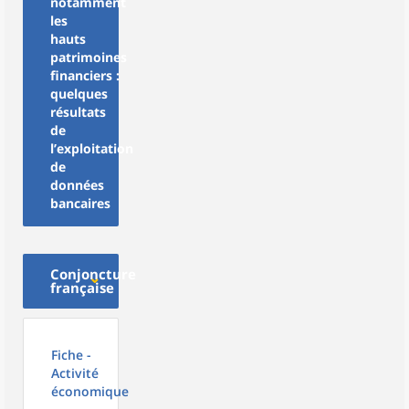
notamment
les
hauts
patrimoines
financiers :
quelques
résultats
de
l’exploitation
de
données
bancaires
Conjoncture
française
Fiche -
Activité
économique