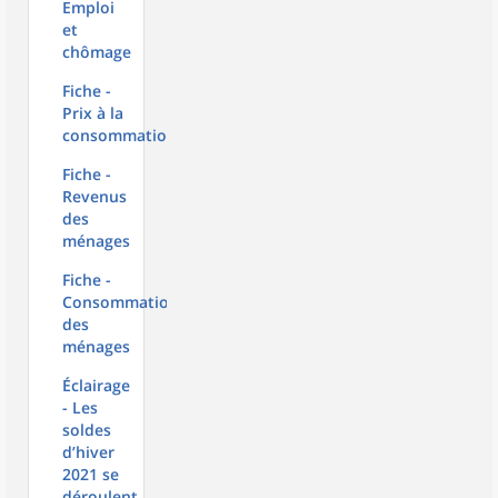
Emploi
et
chômage
Fiche -
Prix à la
consommation
Fiche -
Revenus
des
ménages
Fiche -
Consommation
des
ménages
Éclairage
- Les
soldes
d’hiver
2021 se
déroulent