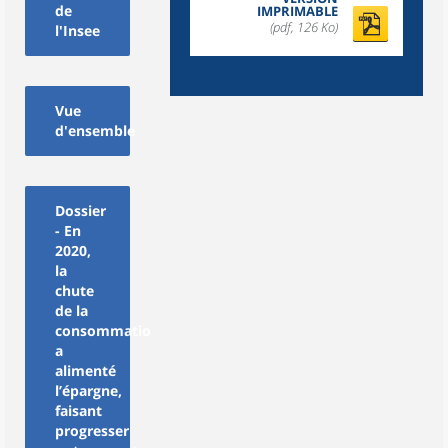
de
IMPRIMABLE
(pdf, 126 Ko)
l'Insee
Vue
d'ensemble
Dossier
- En
2020,
la
chute
de la
consommation
a
alimenté
l’épargne,
faisant
progresser