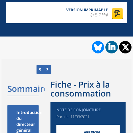
VERSION IMPRIMABLE
(pdf, 2 Mo)
Fiche - Prix à la
Sommaire
consommation
NOTE DE CONJONCTURE
Introduction
Paru le :
11/03/2021
du
directeur
général
VERSION