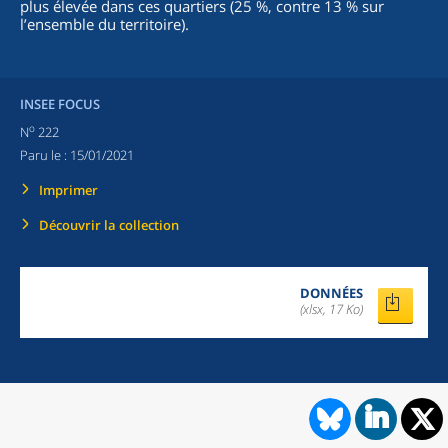
plus élevée dans ces quartiers (25 %, contre 13 % sur
l’ensemble du territoire).
INSEE FOCUS
o
N
222
Paru le :
15/01/2021
Imprimer
Découvrir la collection
DONNÉES
(xlsx, 17 Ko)