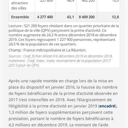
227 800
46,9
462 200
10,5
attraction
des villes
Ensemble
4 277 400
43,1
8 409 200
12,8
Lecture : 521 200 foyers résidant dans un quartier prioritaire de la
politique de la ville (QPV) perçoivent la prime d’activité. Ce
nombre augmente de 24,2 % entre décembre 2018 et décembre
2019. Ces foyers regroupent 1 227 900 personnes, représentant
24,5 % de la population de ces quartiers.
Champ : France métropolitaine et La Réunion.
Sources : Cnaf, fichier Allstat Fr6 décembre 2019 et décembre 2018,
traitement : Cnaf, Insee ; Insee, recensement de la population 2017
(2013 pour les QPV).
Après une rapide montée en charge lors de la mise en
place du dispositif en janvier 2016, la hausse du nombre
de foyers bénéficiaires de la prime d’activité observée en
2017 s’est intensifiée en 2018. Avec l’élargissement de
l’éligibilité à la prime d’activité en janvier 2019 (
encadré
),
1,3 million de foyers supplémentaires perçoivent cette
prestation, portant le nombre de foyers bénéficiaires à
4,3 millions en décembre 2019. Le montant de l’aide