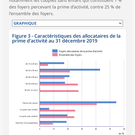
notamment les couples sans enfant qui constituent 7 %
des foyers percevant la prime d’activité, contre 25 % de
l’ensemble des foyers.
Figure 3 - Caractéristiques des allocataires de la
prime d’activité au 31 décembre 2019
Foyers allocataires de la prime d’activité
Ensemble des foyers
De 15 à 24 ans
De 25 à 39 ans
De 40 à 49 ans
De 50 à 64 ans
65 ans ou plus
Personnes seules
Couples sans enfant
Couples avec enfants
Familles monoparentales
0
10
20
30
40
50
60
en %