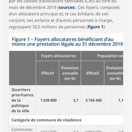
par les caisses d’allocations familiales (CAF) au titre du
mois de décembre 2019 (
sources
). Ces foyers, composés
d’un allocataire principal et, le cas échéant, de son
conjoint, ses enfants et d’autres personnes à charge,
regroupent 32,5 millions de personnes (
figure 1
).
Figure 1 – Foyers allocataires bénéficiant d’au
moins une prestation légale au 31 décembre 2019
Foyers allocataires
Population couver
P
Évolution
Évolution
Effectif
annuelle
Effectif
annuelle
p
(en %)
(en %)
Quartiers
prioritaires
de la
1 639 800
3,1
3 745 400
1,1
politique
de la ville
Catégorie de commune de résidence
Communes-