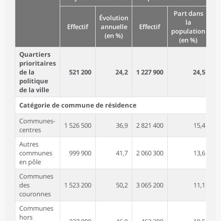
Part dans
Évolution
la
Effectif
annuelle
Effectif
population
(en %)
(en %)
Quartiers
prioritaires
de la
521 200
24,2
1 227 900
24,5
politique
de la ville
Catégorie de commune de résidence
Communes-
1 526 500
36,9
2 821 400
15,4
centres
Autres
communes
999 900
41,7
2 060 300
13,6
en pôle
Communes
des
1 523 200
50,2
3 065 200
11,1
couronnes
Communes
hors