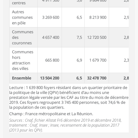
4 911 500
5,6
9 864 600
2,8
centres
Autres
communes
3 269 600
6,5
8 213 900
2,9
en pôle
Communes
des
4 657 400
7,5
12 720 500
2,8
couronnes
Communes
hors
665 800
6,9
1 679 700
2,3
attraction
des villes
Ensemble
13 504 200
6,5
32 478 700
2,8
Lecture : 1 639 800 foyers résidant dans un quartier prioritaire de
la politique de la ville (QPV) bénéficient d’au moins une
prestation légale versée par les CAF au titre du mois de décembre
2019. Ces foyers regroupent 3 745 400 personnes, soit 74,6 % de
la population de ces quartiers.
Champ : France métropolitaine et La Réunion.
Sources : Cnaf, fichier Allstat Fr6 décembre 2019 et décembre 2018,
traitement : Cnaf, Insee ; Insee, recensement de la population 2017
(2013 pour les QPV).