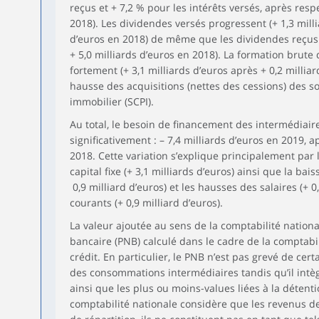
reçus et + 7,2 % pour les intérêts versés, après resp
2018). Les dividendes versés progressent (+ 1,3 milli
d’euros en 2018) de même que les dividendes reçus (
+ 5,0 milliards d’euros en 2018). La formation brute
fortement (+ 3,1 milliards d’euros après + 0,2 milliar
hausse des acquisitions (nettes des cessions) des so
immobilier (SCPI).
Au total, le besoin de financement des intermédiaire
significativement : – 7,4 milliards d’euros en 2019, a
2018. Cette variation s’explique principalement par
capital fixe (+ 3,1 milliards d’euros) ainsi que la bais
0,9 milliard d’euros) et les hausses des salaires (+ 0
courants (+ 0,9 milliard d’euros).
La valeur ajoutée au sens de la comptabilité nationa
bancaire (PNB) calculé dans le cadre de la comptabi
crédit. En particulier, le PNB n’est pas grevé de ce
des consommations intermédiaires tandis qu’il intèg
ainsi que les plus ou moins-values liées à la détention
comptabilité nationale considère que les revenus de