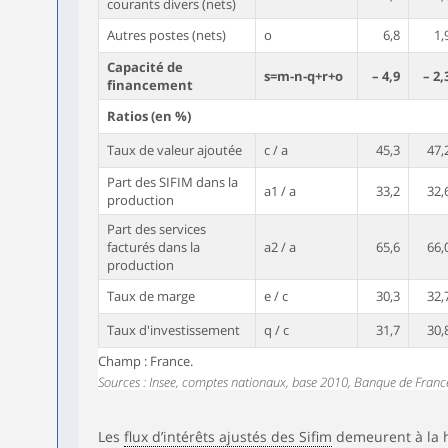
courants divers (nets)
Autres postes (nets)
o
6,8
1,
Capacité de
s=m-n-q+r+o
– 4,9
– 2,
financement
Ratios (en %)
Taux de valeur ajoutée
c / a
45,3
47,
Part des SIFIM dans la
a1 / a
33,2
32,
production
Part des services
facturés dans la
a2 / a
65,6
66,
production
Taux de marge
e / c
30,3
32,
Taux d'investissement
q / c
31,7
30,
Champ : France.
Sources : Insee, comptes nationaux, base 2010, Banque de Franc
Les
flux d’intérêts ajustés des Sifim
demeurent à la h