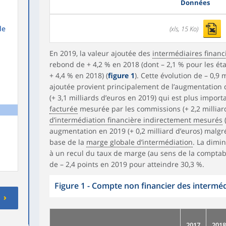
Données
de
(xls, 15 Ko)
En 2019, la valeur ajoutée des
intermédiaires financ
rebond de + 4,2 % en 2018 (dont – 2,1 % pour les ét
+ 4,4 % en 2018) (
figure 1
). Cette évolution de – 0,9 
ajoutée provient principalement de l’augmentation
(+ 3,1 milliards d’euros en 2019) qui est plus import
facturée
mesurée par les commissions (+ 2,2 milliar
d’intermédiation financière indirectement mesurés
(
augmentation en 2019 (+ 0,2 milliard d’euros) malgr
base de la
marge globale d’intermédiation
. La dimi
à un recul du taux de marge (au sens de la comptabil
de – 2,4 points en 2019 pour atteindre 30,3 %.
Figure 1 - Compte non financier des interméd
2017
2018