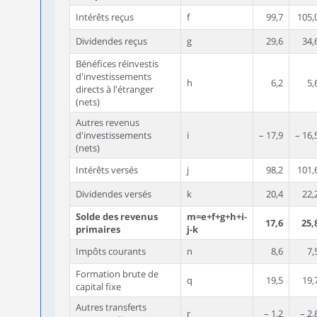
Intérêts reçus
f
99,7
105,
Dividendes reçus
g
29,6
34,
Bénéfices réinvestis
d'investissements
h
6,2
5,
directs à l'étranger
(nets)
Autres revenus
d'investissements
i
– 17,9
– 16,
(nets)
Intérêts versés
j
98,2
101,
Dividendes versés
k
20,4
22,
Solde des revenus
m=e+f+g+h+i-
17,6
25,
primaires
j-k
Impôts courants
n
8,6
7,
Formation brute de
q
19,5
19,
capital fixe
Autres transferts
r
– 1,2
– 2,