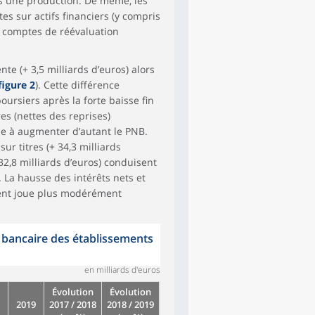
els une production. De même, les
es sur actifs financiers (y compris
s comptes de réévaluation
e (+ 3,5 milliards d’euros) alors
figure 2
). Cette différence
ursiers après la forte baisse fin
res (nettes des reprises)
ue à augmenter d’autant le PNB.
ur titres (+ 34,3 milliards
 32,8 milliards d’euros) conduisent
 La hausse des intérêts nets et
ment joue plus modérément
t bancaire des établissements
en milliards d'euros
Évolution
Évolution
2019
2017 / 2018
2018 / 2019