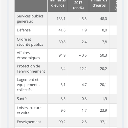
milliards
milliards
2017
2017
d'euros
d'euros
(en %)
(en %)
Services publics
133,1
– 5,5
48,0
0,8
généraux
Défense
41,6
1,9
0,0
0,0
Ordre et
30,8
2,4
7,8
1,3
sécurité publics
Affaires
94,9
– 0,5
50,3
3,9
économiques
Protection de
3,4
12,2
20,2
6,2
l'environnement
Logement et
équipements
5,1
4,7
20,1
4,0
collectifs
Santé
8,5
0,8
1,9
1,7
Loisirs, culture
9,6
1,7
23,9
2,3
et culte
Enseignement
90,2
2,5
37,1
– 1,3