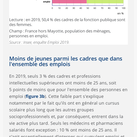
emploi
0
10
20
30
40
50
60
70
80
90
100
en %
Lecture : en 2019, 50,4 % des cadres de la fonction publique sont
des femmes.
Champ : France hors Mayotte, population des ménages,
personnes en emploi.
Source : Insee, enquête Emploi 2019.
Moins de jeunes parmi les cadres que dans
l'ensemble des emplois
En 2019, seuls 3 % des cadres et professions
intellectuelles supérieures ont moins de 25 ans, soit
5 points de moins que pour l'ensemble des personnes en
emploi (
figure 3b
). Cette faible part s'explique
notamment par le fait qu'ils ont en général un cursus
scolaire plus long que les autres groupes
socioprofessionnels et, par conséquent, entrent dans la
vie active plus tard. Seuls les médecins et pharmaciens
salariés font exception : 10 % ont moins de 25 ans. Il
s’agit essentiellement d’internes qui cumulent emploi et