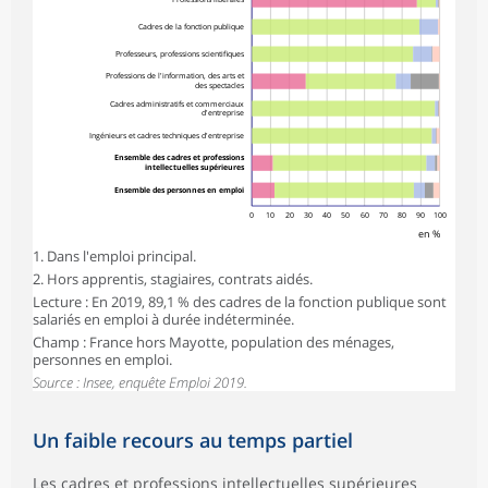
Cadres de la fonction publique
Professeurs, professions scientifiques
Professions de l'information, des arts et
des spectacles
Cadres administratifs et commerciaux
d'entreprise
Ingénieurs et cadres techniques d'entreprise
Ensemble des cadres et professions
intellectuelles supérieures
Ensemble des personnes en emploi
0
10
20
30
40
50
60
70
80
90
100
en %
1. Dans l'emploi principal.
2. Hors apprentis, stagiaires, contrats aidés.
Lecture : En 2019, 89,1 % des cadres de la fonction publique sont
salariés en emploi à durée indéterminée.
Champ : France hors Mayotte, population des ménages,
personnes en emploi.
Source : Insee, enquête Emploi 2019.
Un faible recours au temps partiel
Les cadres et professions intellectuelles supérieures