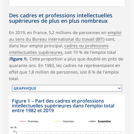
Des cadres et professions intellectuelles
supérieures de plus en plus nombreux
En 2019, en France, 5,2 millions de personnes en
emploi
au sens du Bureau international du travail (BIT)
sont,
dans leur emploi principal,
cadres ou professions
intellectuelles supérieures
, soit 19 % de l'emploi total
(
figure 1
). Cette proportion a plus que doublé en près de
quarante ans. En 1982, les cadres ne représentaient en
effet que 1,8 million de personnes, soit 8 % de l'emploi
total.
Figure 1 – Part des cadres et professions
intellectuelles supérieures dans l’emploi total
entre 1982 et 2019
symboles_defaut.xml,rond
symboles_defaut.xml,losange
symboles_defaut.xml,carre
Femmes
Hommes
Ensemble
en %
25