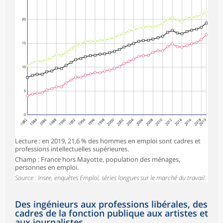
20
15
10
5
0
1982
1984
1986
1988
1990
1992
1994
1996
1998
2000
2002
2004
2006
2008
2010
2012
2014
2016
2018
2019
Lecture : en 2019, 21,6 % des hommes en emploi sont cadres et
professions intellectuelles supérieures.
Champ : France hors Mayotte, population des ménages,
personnes en emploi.
Source : Insee, enquêtes Emploi, séries longues sur le marché du travail.
Des ingénieurs aux professions libérales, des
cadres de la fonction publique aux artistes et
aux journalistes