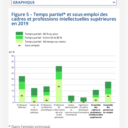
Figure 5 – Temps partiel* et sous-emploi des
cadres et professions intellectuelles supérieures
en 2019
symboles_defaut.xml,triangle_haut
Temps partiel - 80 % ou plus
Temps partiel - Entre 50 et 80 %
Temps partiel - Mi-temps ou moins
Sous-emploi
en %
40
35
30
25
20
15
10
5
0
Professions
Cadres de
Professeurs,
Professions
Cadres
Ingénieurs
Ensemble
Ensemble
libérales
la
professions
de
administratifs
et cadres
des
des
fonction
scientifiques
l'information,
et
techniques
cadres et
personnes
publique
des arts
commerciaux
d'entreprise
professions
en emploi
et des
d'entreprise
intellectuelles
spectacles
supérieures
* Dans l'emploi principal.