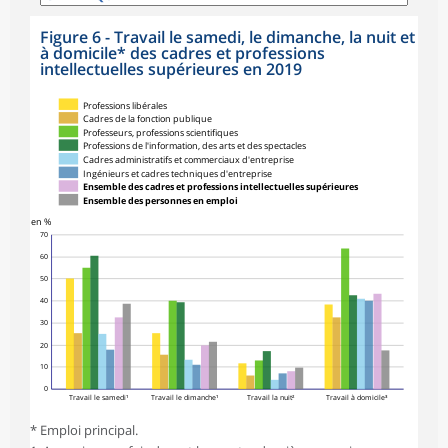
Figure 6 - Travail le samedi, le dimanche, la nuit et
à domicile* des cadres et professions
intellectuelles supérieures en 2019
Professions libérales
Cadres de la fonction publique
Professeurs, professions scientifiques
Professions de l'information, des arts et des spectacles
Cadres administratifs et commerciaux d'entreprise
Ingénieurs et cadres techniques d'entreprise
Ensemble des cadres et professions intellectuelles supérieures
Ensemble des personnes en emploi
en %
70
60
50
40
30
20
10
0
Travail le samedi¹
Travail le dimanche¹
Travail la nuit²
Travail à domicile³
* Emploi principal.