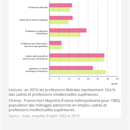
Professions libérales
Cadres de la fonction publique
Professeurs, professions
scientifiques
Professions de l'information,
des arts et des spectacles
Cadres administratifs et
commerciaux d'entreprise
Ingénieurs et cadres
techniques d'entreprise
0
5
10
15
20
25
30
35
en %
Lecture : en 2019, les professions libérales représentent 10,6 %
des cadres et professions intellectuelles supérieures.
Champ : France hors Mayotte (France métropolitaine pour 1982),
population des ménages, personnes en emploi, cadres et
professions intellectuelles supérieures.
Source : Insee, enquêtes Emploi 1982 et 2019.