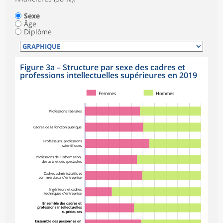
Sexe
Âge
Diplôme
Figure 3a – Structure par sexe des cadres et
professions intellectuelles supérieures en 2019
Femmes
Hommes
Professions libérales
Cadres de la fonction publique
Professeurs, professions
scientifiques
Professions de l'information,
des arts et des spectacles
Cadres administratifs et
commerciaux d'entreprise
Ingénieurs et cadres
techniques d'entreprise
Ensemble des cadres et
professions intellectuelles
supérieures
Ensemble des personnes en