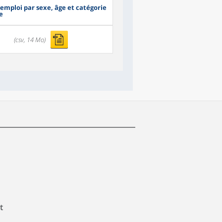
 emploi par sexe, âge et catégorie
e
(csv, 14 Mo)
t