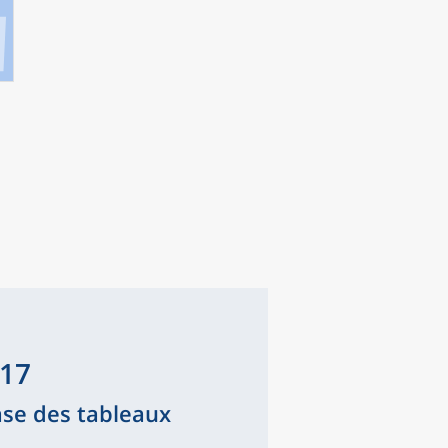
017
ase des tableaux