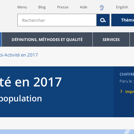
Menu
Blog
Presse
Aide
English
Thèm
DÉFINITIONS, MÉTHODES ET QUALITÉ
SERVICES
i-Activité en 2017
CHIFFR
ité en 2017
Paru le 
Imp
population