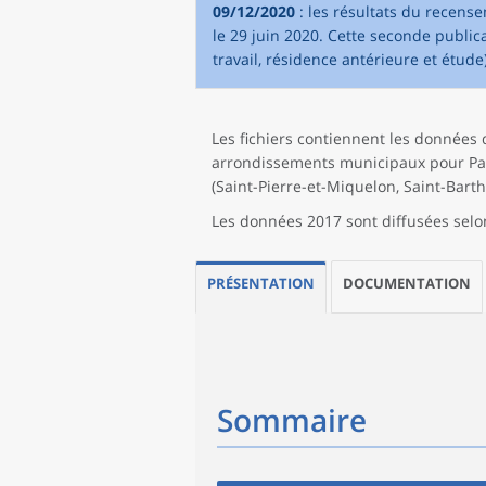
09/12/2020
: les résultats du recense
le 29 juin 2020. Cette seconde publica
travail, résidence antérieure et étu
Les fichiers contiennent les données
arrondissements municipaux pour Paris
(Saint-Pierre-et-Miquelon, Saint-Barth
Les données 2017 sont diffusées selo
PRÉSENTATION
DOCUMENTATION
Sommaire