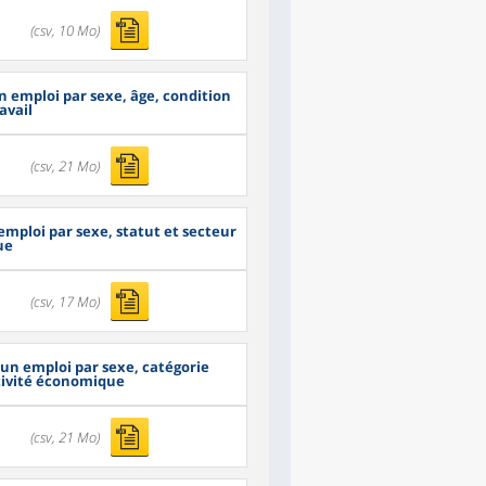
(csv, 10 Mo)
n emploi par sexe, âge, condition
avail
(csv, 21 Mo)
emploi par sexe, statut et secteur
ue
(csv, 17 Mo)
 un emploi par sexe, catégorie
ctivité économique
(csv, 21 Mo)