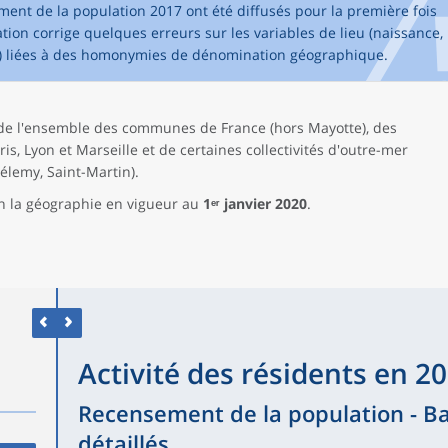
ment de la population 2017 ont été diffusés pour la première fois
tion corrige quelques erreurs sur les variables de lieu (naissance,
de) liées à des homonymies de dénomination géographique.
 de l'ensemble des communes de France (hors Mayotte), des
, Lyon et Marseille et de certaines collectivités d'outre-mer
élemy, Saint-Martin).
n la géographie en vigueur au
1ᵉʳ janvier 2020
.
Activité des résidents en 2
Recensement de la population - B
détaillés