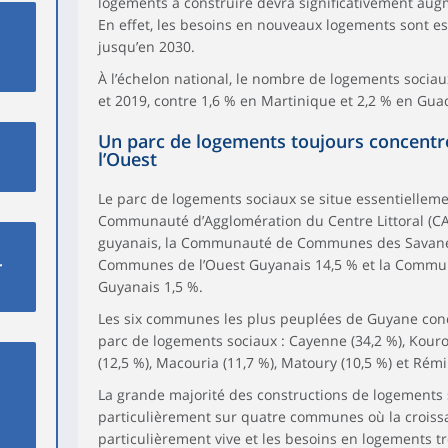
logements à construire devra significativement aug
En effet, les besoins en nouveaux logements sont es
jusqu’en 2030.
À l’échelon national, le nombre de logements socia
et 2019, contre 1,6 % en Martinique et 2,2 % en Gua
Un parc de logements toujours concentré 
l’Ouest
Le parc de logements sociaux se situe essentiellement
Communauté d’Agglomération du Centre Littoral (CA
guyanais, la Communauté de Communes des Savane
Communes de l’Ouest Guyanais 14,5 % et la Commu
r
Guyanais 1,5 %.
Les six communes les plus peuplées de Guyane conc
parc de logements sociaux : Cayenne (34,2 %), Kour
(12,5 %), Macouria (11,7 %), Matoury (10,5 %) et Rémi
La grande majorité des constructions de logements 
particulièrement sur quatre communes où la crois
particulièrement vive et les besoins en logements tr