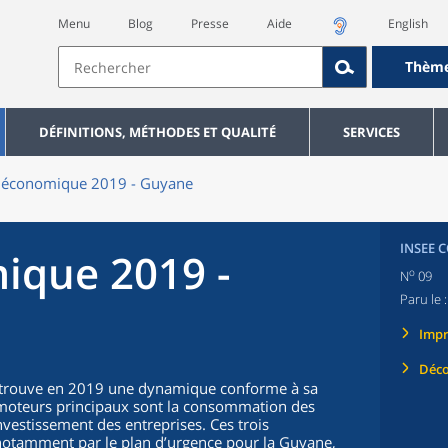
Menu
Blog
Presse
Aide
English
Thèm
DÉFINITIONS, MÉTHODES ET QUALITÉ
SERVICES
n économique 2019 - Guyane
INSEE 
ique 2019 -
o
N
09
Paru le 
Imp
Déco
etrouve en 2019 une dynamique conforme à sa
s moteurs principaux sont la consommation des
nvestissement des entreprises. Ces trois
notamment par le plan d’urgence pour la Guyane,