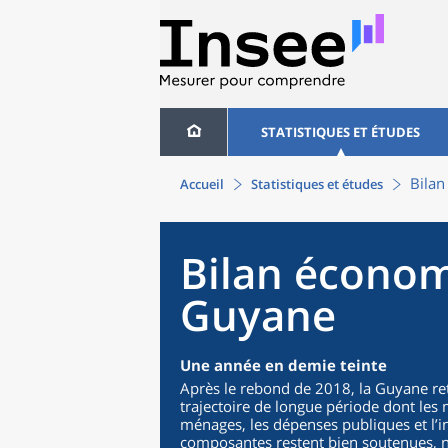
STATISTIQUES ET ÉTUDES
Bila
Accueil
Statistiques et études
Bilan économ
Guyane
Une année en demie teinte
Après le rebond de 2018, la Guyane r
trajectoire de longue période dont le
ménages, les dépenses publiques et l’i
composantes restent bien soutenues, 