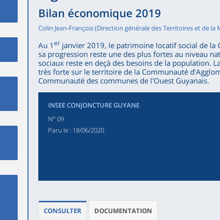
Bilan économique 2019
Colin Jean-François (Direction générale des Territoires et de la 
er
Au 1
janvier 2019, le patrimoine locatif social de l
sa progression reste une des plus fortes au niveau n
sociaux reste en deçà des besoins de la population. 
très forte sur le territoire de la Communauté d’Agglom
Communauté des communes de l'Ouest Guyanais.
INSEE CONJONCTURE GUYANE
o
N
09
Paru le :
18/06/2020
CONSULTER
DOCUMENTATION