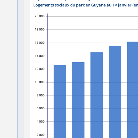
Logements sociaux du parc en Guyane au 1ᵉʳ janvier (e
20 000
18 000
16 000
14 000
12 000
10 000
8 000
6 000
4 000
2 000