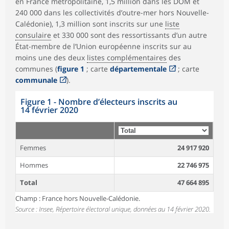
en France métropolitaine, 1,5 million dans les DOM et
240 000 dans les collectivités d’outre-mer hors Nouvelle-
Calédonie), 1,3 million sont inscrits sur une
liste
consulaire
et 330 000 sont des ressortissants d’un autre
État-membre de l’Union européenne inscrits sur au
moins une des deux
listes complémentaires
des
communes (
figure 1
; carte
départementale
; carte
communale
).
Figure 1 - Nombre d’électeurs inscrits au
14 février 2020
Femmes
24 917 920
Hommes
22 746 975
Total
47 664 895
Champ : France hors Nouvelle-Calédonie.
Source : Insee, Répertoire électoral unique, données au 14 février 2020.