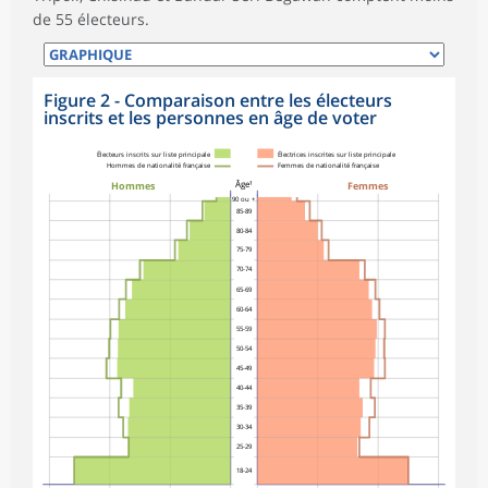
de 55 électeurs.
Figure 2 - Comparaison entre les électeurs
inscrits et les personnes en âge de voter
Électeurs inscrits sur liste principale
Électrices inscrites sur liste principale
Hommes de nationalité française
Femmes de nationalité française
Âge¹
Hommes
Femmes
90 ou +
85-89
80-84
75-79
70-74
65-69
60-64
55-59
50-54
45-49
40-44
35-39
30-34
25-29
18-24