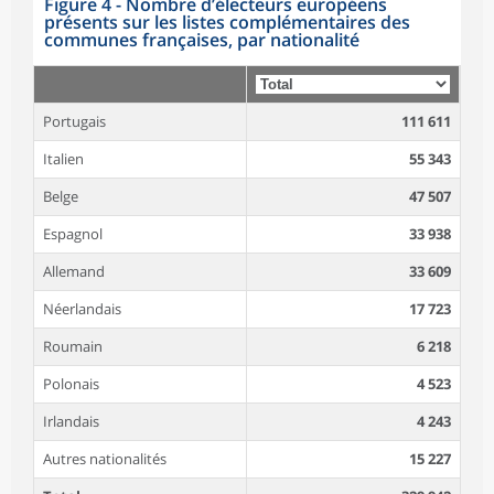
Figure 4 - Nombre d’électeurs européens
présents sur les listes complémentaires des
communes françaises, par nationalité
Portugais
111 611
Italien
55 343
Belge
47 507
Espagnol
33 938
Allemand
33 609
Néerlandais
17 723
Roumain
6 218
Polonais
4 523
Irlandais
4 243
Autres nationalités
15 227