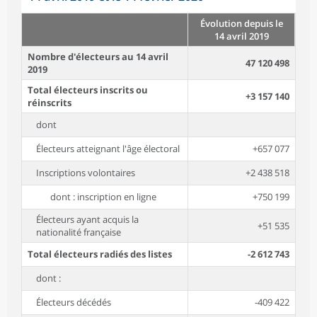
Évolution depuis le
14 avril 2019
Nombre d'électeurs au 14 avril
47 120 498
2019
Total électeurs inscrits ou
+3 157 140
réinscrits
dont
Électeurs atteignant l'âge électoral
+657 077
Inscriptions volontaires
+2 438 518
dont : inscription en ligne
+750 199
Électeurs ayant acquis la
+51 535
nationalité française
Total électeurs radiés des listes
-2 612 743
dont :
Électeurs décédés
-409 422