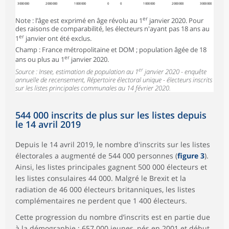
3 000 000
2 000 000
1 000 000
0
0
1 000 000
2 000 000
3 000 000
er
Note : l’âge est exprimé en âge révolu au 1
janvier 2020. Pour
des raisons de comparabilité, les électeurs n'ayant pas 18 ans au
er
1
janvier ont été exclus.
Champ : France métropolitaine et DOM ; population âgée de 18
er
ans ou plus au 1
janvier 2020.
er
Source : Insee, estimation de population au 1
janvier 2020 - enquête
annuelle de recensement, Répertoire électoral unique - électeurs inscrits
sur les listes principales communales au 14 février 2020.
544 000 inscrits de plus sur les listes depuis
le 14 avril 2019
Depuis le 14 avril 2019, le nombre d'inscrits sur les listes
électorales a augmenté de 544 000 personnes (
figure 3
).
Ainsi, les listes principales gagnent 500 000 électeurs et
les listes consulaires 44 000. Malgré le Brexit et la
radiation de 46 000 électeurs britanniques, les listes
complémentaires ne perdent que 1 400 électeurs.
Cette progression du nombre d’inscrits est en partie due
à la démographie : 657 000 jeunes, nés en 2001 et début