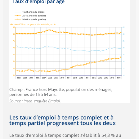
Taux d'emploi par âge
symboles_defaut.xml,
symboles_defaut.xml,rond
symboles_defaut.xml,losange
15-24 ans (éch. droite)
25-49 ans (éch. gauche)
50-64 ans (éch. gauche)
données CVS en moyenne trimestrielle, en %
85
45
80
40
75
35
70
30
65
25
60
20
55
15
50
10
2003
2004
2005
2006
2007
2008
2009
2010
2011
2012
2013
2014
2015
2016
2017
2018
2019
Champ : France hors Mayotte, population des ménages,
personnes de 15 à 64 ans.
Source : Insee, enquête Emploi.
Les taux d’emploi à temps complet et à
temps partiel progressent tous les deux
Le taux d’emploi à temps complet s’établit à 54,3 % au