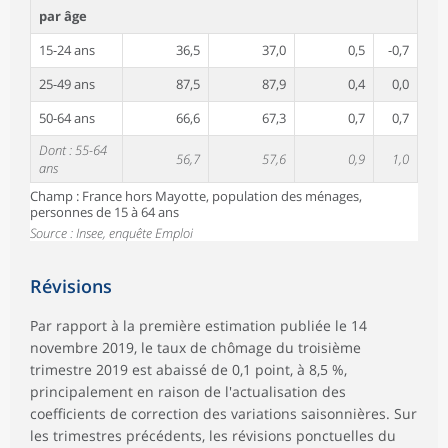
par âge
15-24 ans
36,5
37,0
0,5
-0,7
25-49 ans
87,5
87,9
0,4
0,0
50-64 ans
66,6
67,3
0,7
0,7
Dont : 55-64
56,7
57,6
0,9
1,0
ans
Champ : France hors Mayotte, population des ménages,
personnes de 15 à 64 ans
Source : Insee, enquête Emploi
Révisions
Par rapport à la première estimation publiée le 14
novembre 2019, le taux de chômage du troisième
trimestre 2019 est abaissé de 0,1 point, à 8,5 %,
principalement en raison de l'actualisation des
coefficients de correction des variations saisonnières. Sur
les trimestres précédents, les révisions ponctuelles du