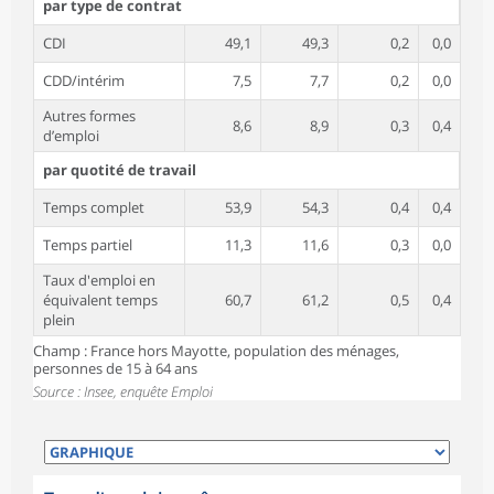
par type de contrat
CDI
49,1
49,3
0,2
0,0
CDD/intérim
7,5
7,7
0,2
0,0
Autres formes
8,6
8,9
0,3
0,4
d’emploi
par quotité de travail
Temps complet
53,9
54,3
0,4
0,4
Temps partiel
11,3
11,6
0,3
0,0
Taux d'emploi en
équivalent temps
60,7
61,2
0,5
0,4
plein
Champ : France hors Mayotte, population des ménages,
personnes de 15 à 64 ans
Source : Insee, enquête Emploi