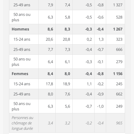
25-49 ans
7,9
7,4
-0,5
-0,8
1 327
50 ans ou
6,3
5,8
-0,5
-0,6
528
plus
Hommes
8,6
8,3
-0,3
-0,4
1 267
15-24 ans
20,6
20,8
0,2
1,3
323
25-49 ans
7,7
7,3
-0,4
-0,7
666
50 ans ou
6,4
6,1
-0,3
-0,1
279
plus
Femmes
8,4
8,0
-0,4
-0,8
1 156
15-24 ans
17,8
18,9
1,1
-0,2
245
25-49 ans
8,0
7,6
-0,4
-0,9
662
50 ans ou
6,3
5,6
-0,7
-1,0
249
plus
Personnes au
chômage de
3,4
3,2
-0,2
-0,4
965
longue durée