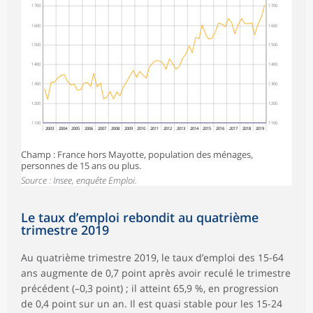
1 700
1 700
1 600
1 600
1 500
1 500
1 400
1 400
1 300
1 300
1 200
1 200
1 100
1 100
2003
2004
2005
2006
2007
2008
2009
2010
2011
2012
2013
2014
2015
2016
2017
2018
2019
Champ : France hors Mayotte, population des ménages,
personnes de 15 ans ou plus.
Source : Insee, enquête Emploi.
Le taux d’emploi rebondit au quatrième
trimestre 2019
Au quatrième trimestre 2019, le taux d’emploi des 15-64
ans augmente de 0,7 point après avoir reculé le trimestre
précédent (–0,3 point) ; il atteint 65,9 %, en progression
de 0,4 point sur un an. Il est quasi stable pour les 15-24