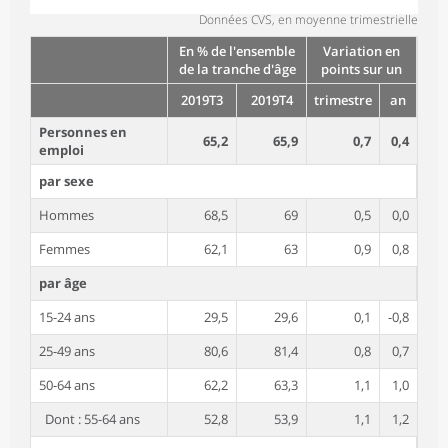
Données CVS, en moyenne trimestrielle
En % de l'ensemble
Variation en
de la tranche d'âge
points sur un
2019T3
2019T4
trimestre
an
Personnes en
65,2
65,9
0,7
0,4
emploi
par sexe
Hommes
68,5
69
0,5
0,0
Femmes
62,1
63
0,9
0,8
par âge
15-24 ans
29,5
29,6
0,1
-0,8
25-49 ans
80,6
81,4
0,8
0,7
50-64 ans
62,2
63,3
1,1
1,0
Dont : 55-64 ans
52,8
53,9
1,1
1,2