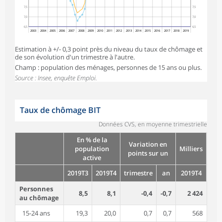
7,5
7,5
7,0
7,0
6,5
6,5
2003
2004
2005
2006
2007
2008
2009
2010
2011
2012
2013
2014
2015
2016
2017
2018
2019
Estimation à +/- 0,3 point près du niveau du taux de chômage et
de son évolution d'un trimestre à l'autre.
Champ : population des ménages, personnes de 15 ans ou plus.
Source : Insee, enquête Emploi.
Taux de chômage BIT
Données CVS, en moyenne trimestrielle
En % de la
Variation en
population
Milliers
points sur un
active
2019T3
2019T4
trimestre
an
2019T4
Personnes
8,5
8,1
-0,4
-0,7
2 424
au chômage
15-24 ans
19,3
20,0
0,7
0,7
568