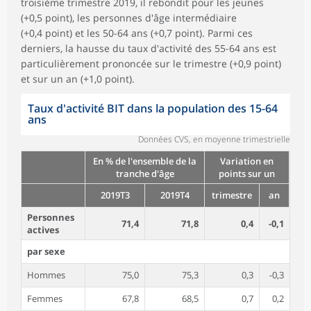
troisième trimestre 2019, il rebondit pour les jeunes
(+0,5 point), les personnes d'âge intermédiaire
(+0,4 point) et les 50-64 ans (+0,7 point). Parmi ces
derniers, la hausse du taux d'activité des 55-64 ans est
particulièrement prononcée sur le trimestre (+0,9 point)
et sur un an (+1,0 point).
Taux d'activité BIT dans la population des 15-64
ans
Données CVS, en moyenne trimestrielle
En % de l'ensemble de la
Variation en
tranche d'âge
points sur un
2019T3
2019T4
trimestre
an
Personnes
71,4
71,8
0,4
-0,1
actives
par sexe
Hommes
75,0
75,3
0,3
-0,3
Femmes
67,8
68,5
0,7
0,2