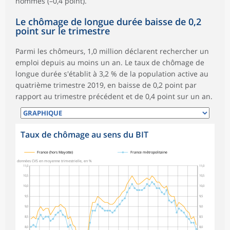
hommes (–0,4 point).
Le chômage de longue durée baisse de 0,2
point sur le trimestre
Parmi les chômeurs, 1,0 million déclarent rechercher un
emploi depuis au moins un an. Le taux de chômage de
longue durée s'établit à 3,2 % de la population active au
quatrième trimestre 2019, en baisse de 0,2 point par
rapport au trimestre précédent et de 0,4 point sur un an.
Taux de chômage au sens du BIT
symboles_defaut.xml,
symboles_defaut.xml,rond
France (hors Mayotte)
France métropolitaine
données CVS en moyenne trimestrielle, en %
11,0
11,0
10,5
10,5
10,0
10,0
9,5
9,5
9,0
9,0
8,5
8,5
8,0
8,0