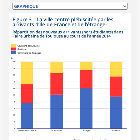
Figure 3
–
La ville-centre plébiscitée par les
arrivants d’Île-de-France et de l’étranger
Répartition des nouveaux arrivants (hors étudiants) dans
l’aire urbaine de Toulouse au cours de l’année 2014
Couronne périurbaine
Banlieue
Commune de Toulouse
%
100
90
80
70
60
50
40
30
20
10
0
Reste de l’Occitanie
Île-de-France
Étranger
Ensemble