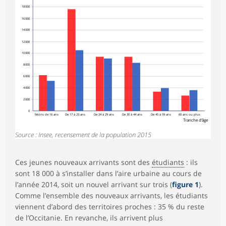
18 000
16 000
14 000
12 000
10 000
8 000
6 000
4 000
2 000
0
Moins de 16 ans
De 17 à 23 ans
De 24 à 29 ans
De 30 à 44 ans
De 45 à 59 ans
60 ans ou plus
Tranche d’âge
Source : Insee, recensement de la population 2015
Ces jeunes nouveaux arrivants sont des
étudiants
: ils
sont 18 000 à s’installer dans l’aire urbaine au cours de
l’année 2014, soit un nouvel arrivant sur trois (
figure 1
).
Comme l’ensemble des nouveaux arrivants, les étudiants
viennent d’abord des territoires proches : 35 % du reste
de l’Occitanie. En revanche, ils arrivent plus