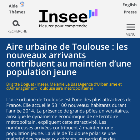
English
Aide
Thèmes
Presse
RECHERCHE
MENU
Aire urbaine de Toulouse : les
nouveaux arrivants
contribuent au maintien d’une
population jeune
Brigitte Doguet (Insee), Mélanie Le Bas (Agence d’Urbanisme et
d’Aménagement Toulouse aire métropolitaine)
L’aire urbaine de Toulouse est l’une des plus attractives de
France. Elle accueille 58 100 nouveaux habitants durant
l’année 2014. La présence de grands pôles universitaires,
ainsi que le dynamisme économique de ce territoire
métropolitain, expliquent cette attractivité. Les
nombreuses arrivées contribuent à maintenir une
population jeune. La ville de Toulouse polarise une
majorité des nouveaux arrivants, en particulier des