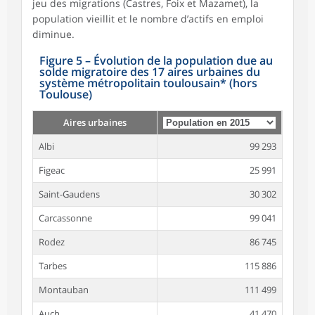
jeu des migrations (Castres, Foix et Mazamet), la
population vieillit et le nombre d’actifs en emploi
diminue.
Figure 5
–
Évolution de la population due au
solde migratoire des 17 aires urbaines du
système métropolitain toulousain* (hors
Toulouse)
Aires urbaines
Albi
99 293
Figeac
25 991
Saint-Gaudens
30 302
Carcassonne
99 041
Rodez
86 745
Tarbes
115 886
Montauban
111 499
Auch
41 470