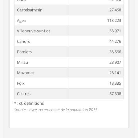
Castelsarrasin
27 458
Agen
113 223
Villeneuve-sur-Lot
55 971
Cahors
44 276
Pamiers
35 566
Millau
28 907
Mazamet
25 141
Foix
18 335
Castres
67 698
* : cf. définitions
Source : Insee, recensement de la population 2015