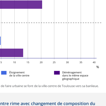
5
10
15
20
25
30
35
40
%
Éloignement
Déménagement
de la ville-centre
dans le même espace
géographique
 l’aire urbaine se font de la ville-centre de Toulouse vers sa banlieue.
entre rime avec changement de composition du