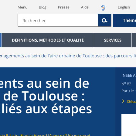
Menu
Blog
Presse
Aide
English
Thèm
DÉFINITIONS, MÉTHODES ET QUALITÉ
SERVICES
agements au sein de l’aire urbaine de Toulouse : des parcours li
INSEE 
ts au sein de
o
N
82
e de Toulouse :
Paru le 
Déco
liés aux étapes
érie Palacio, Florian Havard (Agence d’Urbanisme et