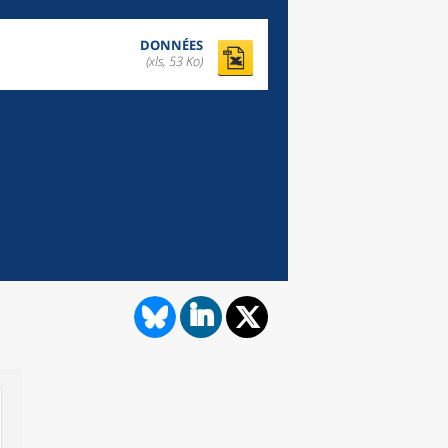
DONNÉES
(xls, 53 Ko)