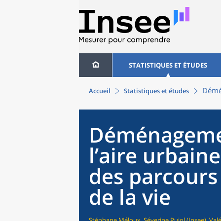
STATISTIQUES ET ÉTUDES
Démén
Accueil
Statistiques et études
Déménagemen
l’aire urbain
des parcours 
de la vie
Stéphane Méloux, Séverine Pujol (Insee), Val