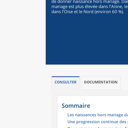
de donner naissance hors mariage. Dans
mariage est plus élevée dans l’Aisne, l
dans l’Oise et le Nord (environ 60 %).
CONSULTER
DOCUMENTATION
Sommaire
Les naissances hors mariage d
Une progression continue des 