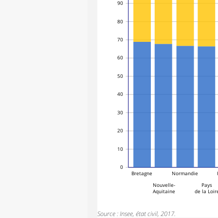
90
80
70
60
50
40
30
20
10
0
Bretagne
Normandie
Nouvelle-
Pays
Aquitaine
de la Loir
Source : Insee, état civil, 2017.