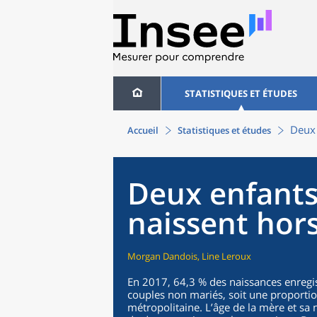
STATISTIQUES ET ÉTUDES
Deux 
Accueil
Statistiques et études
Deux enfants 
naissent hor
Morgan Dandois, Line Leroux
En 2017, 64,3 % des naissances enregis
couples non mariés, soit une proporti
métropolitaine. L’âge de la mère et sa 