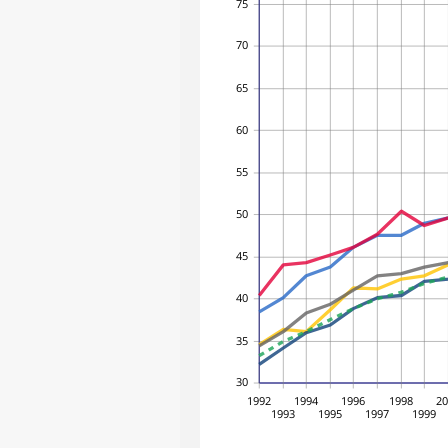
75
70
65
60
55
50
45
40
35
30
1992
1994
1996
1998
2
1993
1995
1997
1999