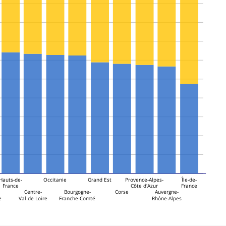
Hauts-de-
Occitanie
Grand Est
Provence-Alpes-
Île-de-
France
Côte d'Azur
France
Centre-
Bourgogne-
Corse
Auvergne-
e
Val de Loire
Franche-Comté
Rhône-Alpes