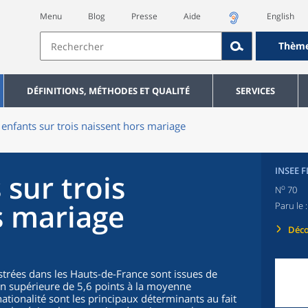
Menu
Blog
Presse
Aide
English
Thèm
DÉFINITIONS, MÉTHODES ET QUALITÉ
SERVICES
enfants sur trois naissent hors mariage
INSEE 
sur trois
o
N
70
s mariage
Paru le 
Déco
trées dans les Hauts-de-France sont issues de
on supérieure de 5,6 points à la moyenne
nationalité sont les principaux déterminants au fait