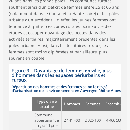
20 ans dans les grands pôles. Les communes rurales
souffrent ainsi d’un déficit de femmes entre 25 et 65 ans
(notamment dans le Cantal et la Haute-Loire) et les pôles
urbains d’un excédent. En effet, les jeunes femmes ont
tendance à quitter ces zones rurales pour suivre des
études et occuper davantage des postes dans des
activités tertiaires, majoritairement présentes dans les
pôles urbains. Ainsi, dans les territoires ruraux, les
femmes sont moins diplômées et par ailleurs, plus
souvent en couple.
Figure 3
–
Davantage de femmes en ville, plus
d'hommes dans les espaces périurbains et
ruraux
Répartition des hommes et des femmes selon le degré
d’urbanisation de l’environnement en Auvergne-Rhône-Alpes
Type d'aire
Hommes
Femmes
Ensemble
urbaine
h
Commune
appartenant à
2 141 400
2 325 100
4 466 500
un grand pôle