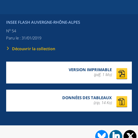
INSEE FLASH AUVERGNE-RHÔNE-ALPES
o
N
54
Paru le :
31/01/2019
Découvrir la collection
VERSION IMPRIMABLE
(pdf, 1 Mo)
DONNÉES DES TABLEAUX
(zip,
14 Ko
)