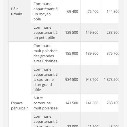
Commune
Pôle
appartenant à
69 400
75 400
144 800
urbain
un moyen
pôle
Commune
appartenant à
139 500
149 300
288 900
un petit pôle
Commune
multipolarisée
185 900
189 800
375 700
des grandes
aires urbaines
Commune
appartenant à
la couronne
934 500
943 700
1 878 200
d'un grand
pôle
Autre
Espace
commune
141 500
141 600
283 100
périurbain
multipolarisée
Commune
appartenant à
la couronne
22 000
21 500
43 400