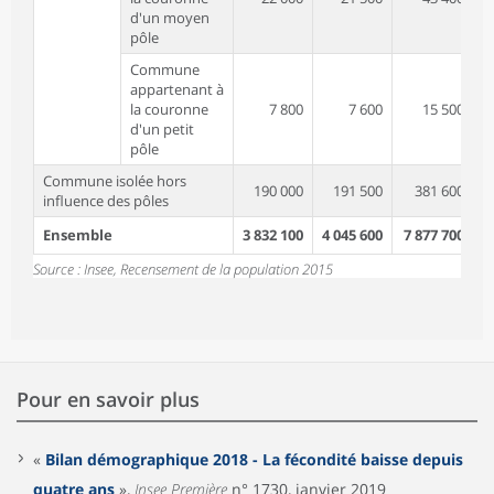
d'un moyen
pôle
Commune
appartenant à
la couronne
7 800
7 600
15 500
d'un petit
pôle
Commune isolée hors
190 000
191 500
381 600
influence des pôles
Ensemble
3 832 100
4 045 600
7 877 700
Source : Insee, Recensement de la population 2015
Pour en savoir plus
«
Bilan démographique 2018 - La fécondité baisse depuis
quatre ans
»,
Insee Première
n° 1730, janvier 2019