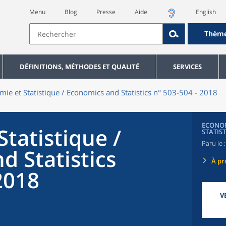
Menu
Blog
Presse
Aide
English
Thèm
DÉFINITIONS, MÉTHODES ET QUALITÉ
SERVICES
ie et Statistique / Economics and Statistics n° 503-504 - 2018
ECONOM
tatistique /
STATIST
Paru le :
d Statistics
À pr
2018
V