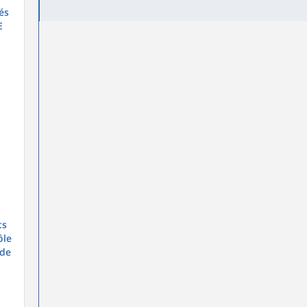
és
E
ts
ôle
 de