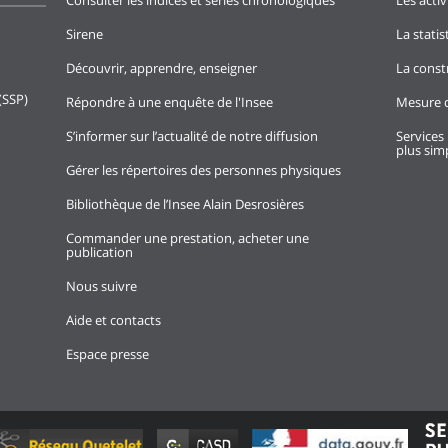
Consulter les indices et séries chronologiques
Les activ
Sirene
La stati
Découvrir, apprendre, enseigner
La const
(SSP)
Répondre à une enquête de l'Insee
Mesure d
S’informer sur l’actualité de notre diffusion
Services 
plus simp
Gérer les répertoires des personnes physiques
Bibliothèque de l’Insee Alain Desrosières
Commander une prestation, acheter une
publication
Nous suivre
Aide et contacts
Espace presse