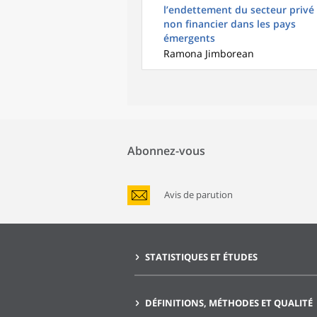
l’endettement du secteur privé
non financier dans les pays
émergents
Ramona Jimborean
Abonnez-vous
Avis de parution
STATISTIQUES ET ÉTUDES
DÉFINITIONS, MÉTHODES ET QUALITÉ