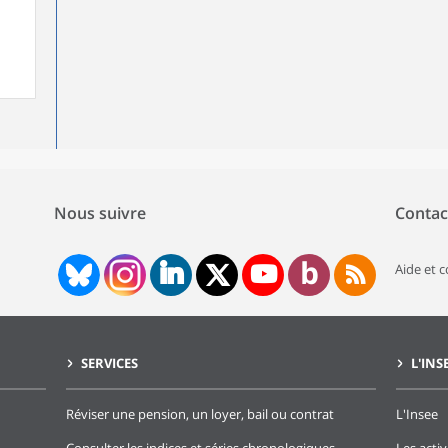
Nous suivre
Contac
Aide et 
SERVICES
L'INS
Réviser une pension, un loyer, bail ou contrat
L'Insee