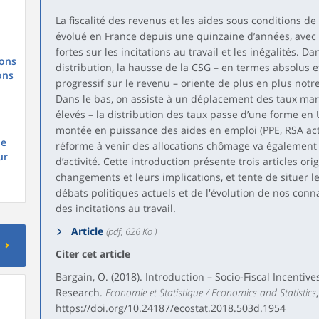
La fiscalité des revenus et les aides sous conditions 
évolué en France depuis une quinzaine d’années, avec 
fortes sur les incitations au travail et les inégalités. D
ions
distribution, la hausse de la CSG – en termes absolus et
ons
progressif sur le revenu – oriente de plus en plus notr
Dans le bas, on assiste à un déplacement des taux mar
élevés – la distribution des taux passe d’une forme en U
montée en puissance des aides en emploi (PPE, RSA activ
le
réforme à venir des allocations chômage va également mo
ur
d’activité. Cette introduction présente trois articles or
changements et leurs implications, et tente de situer l
débats politiques actuels et de l'évolution de nos con
des incitations au travail.
Article
(pdf, 626 Ko )
Citer cet article
Bargain, O. (2018). Introduction – Socio-Fiscal Incenti
Research.
Economie et Statistique / Economics and Statistics
https://doi.org/10.24187/ecostat.2018.503d.1954