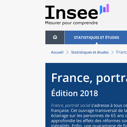
STATISTIQUES ET ÉTUDES
Franc
Accueil
Statistiques et études
France, portr
Édition 2018
France, portrait social
s’adresse à tous c
française. Cet ouvrage transversal de l
éclairage sur les personnes de 65 ans 
approfondie les effets des réformes soc
inégalités. Enfin, une quarantaine de f