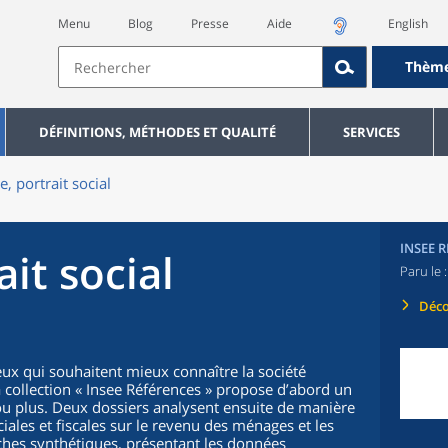
Menu
Blog
Presse
Aide
English
Thèm
DÉFINITIONS, MÉTHODES ET QUALITÉ
SERVICES
e, portrait social
INSEE 
ait social
Paru le 
Déco
eux qui souhaitent mieux connaître la société
a collection « Insee Références » propose d’abord un
ou plus. Deux dossiers analysent ensuite de manière
iales et fiscales sur le revenu des ménages et les
iches synthétiques, présentant les données