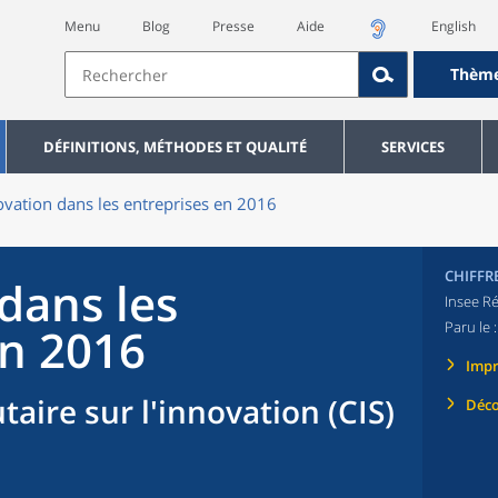
Menu
Blog
Presse
Aide
English
Thèm
DÉFINITIONS, MÉTHODES ET QUALITÉ
SERVICES
ovation dans les entreprises en 2016
CHIFFR
dans les
Insee Ré
Paru le 
en 2016
Imp
ire sur l'innovation (CIS)
Déco