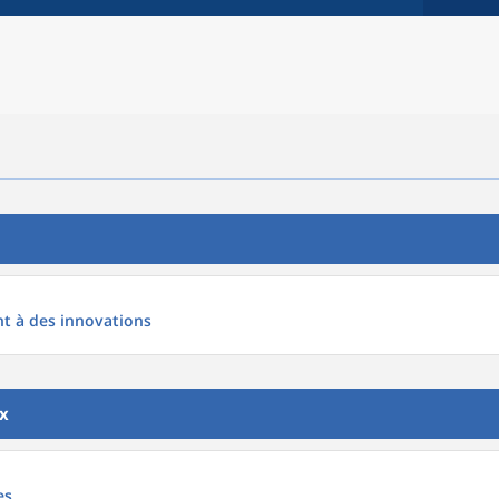
nt à des innovations
x
es