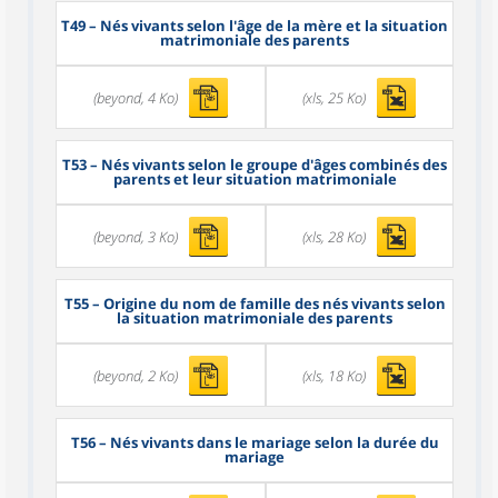
T49
– Nés vivants selon l'âge de la mère et la situation
matrimoniale des parents
(beyond, 4 Ko)
(xls, 25 Ko)
T53
– Nés vivants selon le groupe d'âges combinés des
parents et leur situation matrimoniale
(beyond, 3 Ko)
(xls, 28 Ko)
T55
– Origine du nom de famille des nés vivants selon
la situation matrimoniale des parents
(beyond, 2 Ko)
(xls, 18 Ko)
T56
– Nés vivants dans le mariage selon la durée du
mariage