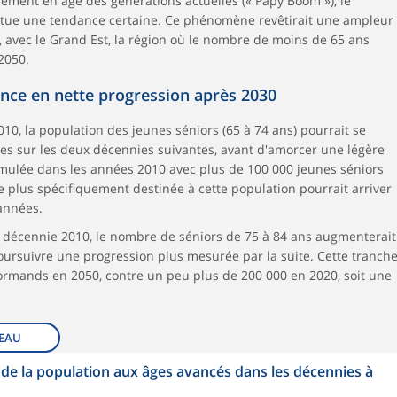
ement en âge des générations actuelles (« Papy Boom »), le
itue une tendance certaine. Ce phénomène revêtirait une ampleur
, avec le Grand Est, la région où le nombre de moins de 65 ans
 2050.
ance en nette progression après 2030
10, la population des jeunes séniors (65 à 74 ans) pourrait se
es sur les deux décennies suivantes, avant d'amorcer une légère
timulée dans les années 2010 avec plus de 100 000 jeunes séniors
ue plus spécifiquement destinée à cette population pourrait arriver
années.
la décennie 2010, le nombre de séniors de 75 à 84 ans augmenterait
oursuivre une progression plus mesurée par la suite. Cette tranch
Normands en 2050, contre un peu plus de 200 000 en 2020, soit une
EAU
 de la population aux âges avancés dans les décennies à