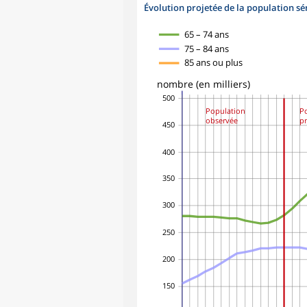
Évolution projetée de la population sé
65 – 74 ans
75 – 84 ans
85 ans ou plus
nombre (en milliers)
500
Population
P
observée
p
450
400
350
300
250
200
150