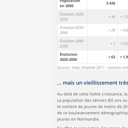
Population
3 426
en 2050
Évolution 2020-
+ 34
+ 1,0
2030
Évolution 2030-
+ 28
+ 0,8
2040
Évolution 2040-
+ 1
+ 0,0
2050
Évolution
+ 63
+ 1,9
2020-2050
Sources : Insee, Omphale 2017 – scénario cent
… mais un vieillissement trè
Au-delà de cette faible croissance, 
La population des séniors (65 ans o
le nombre de jeunes de moins de 20 
de ce bouleversement démographique 
jeunes en Normandie.