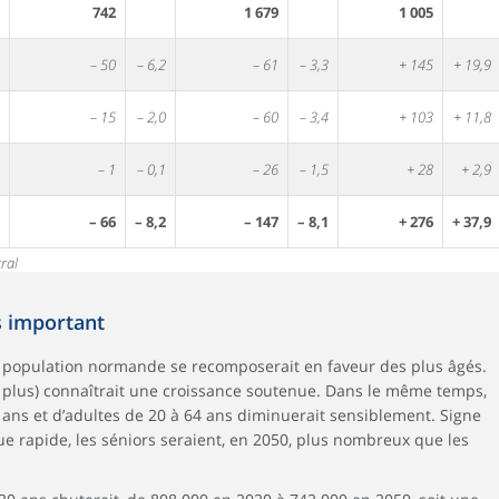
742
1 679
1 005
– 50
– 6,2
– 61
– 3,3
+ 145
+ 19,9
– 15
– 2,0
– 60
– 3,4
+ 103
+ 11,8
– 1
– 0,1
– 26
– 1,5
+ 28
+ 2,9
– 66
– 8,2
– 147
– 8,1
+ 276
+ 37,9
ral
s important
la population normande se recomposerait en faveur des plus âgés.
u plus) connaîtrait une croissance soutenue. Dans le même temps,
ans et d’adultes de 20 à 64 ans diminuerait sensiblement. Signe
rapide, les séniors seraient, en 2050, plus nombreux que les