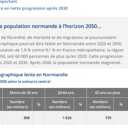
important
ce en nette progression après 2030
a population normande à l’horizon 2050…
 de fécondité, de mortalité et de migrations se poursuivaient
graphique pourrait être faible en Normandie entre 2020 et 2050
ulation de 1,9 % contre 9,1 % en France métropolitaine, la région
50, soit 60 000 personnes de plus qu’en 2020. Cette progression
s 2020 et 2030. Après 2040, la population normande stagnerait.
graphique lente en Normandie
2050 selon le scénario central
Moins de 20 ans
20-64 ans
65 ans ou plus
Nombre
Nombre
Nombre
%
%
%
(en milliers)
(en milliers)
(en milliers)
808
1 826
729