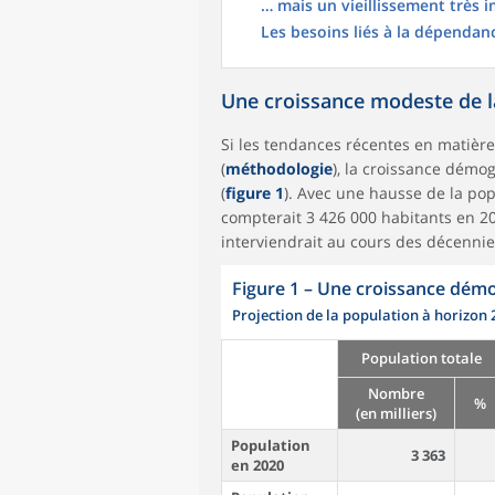
… mais un vieillissement très 
Les besoins liés à la dépendan
Une croissance modeste de l
Si les tendances récentes en matière
(
méthodologie
), la croissance démo
(
figure 1
). Avec une hausse de la pop
compterait 3 426 000 habitants en 20
interviendrait au cours des décennie
Figure 1
–
Une croissance démo
Projection de la population à horizon 
Population totale
Nombre
%
(en milliers)
Population
3 363
en 2020