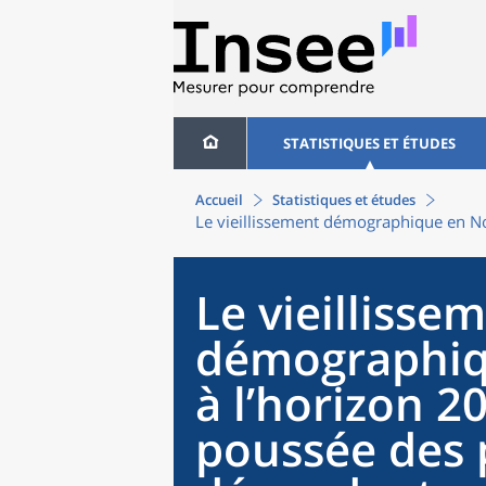
STATISTIQUES ET ÉTUDES
Accueil
Statistiques et études
Le vieillissement démographique en No
Le vieillisse
démographiq
à l’horizon 2
poussée des 