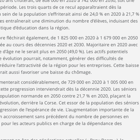
 20 ans chuterait, de 808 000 en 2020 à 742 000 en 2050, soit une
période. Les trois quarts de ce recul apparaîtraient dès la
sein de la population s’effriterait ainsi de 24,0 % en 2020 à 21,7 %
es entraînerait une diminution du nombre d’élèves, induisant des
tique d’éducation dans la région.
bre fléchirait également, de 1 825 000 en 2020 à 1 679 000 en 2050
quée au cours des décennies 2020 et 2030. Majoritaire en 2020 avec
 d’âge ne le serait plus en 2050 (49,0 %). Les actifs potentiels
 évolution pourrait, notamment, générer des difficultés de
duire l’attractivité de la région pour les entreprises. Cette baisse
rrait aussi favoriser une baisse du chômage.
menterait considérablement, de 729 000 en 2020 à 1 005 000 en
 cette progression interviendrait dès la décennie 2020. Les séniors
population normande en 2050 contre 21,7 % en 2020, plaçant la
volution, derrière la Corse. Cet essor de la population des séniors
rogression de l’espérance de vie. L’augmentation importante de la
 un accroissement sans précédent du nombre de personnes en
s pour les acteurs publics en charge de la dépendance des