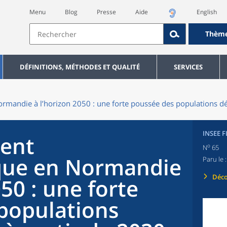
Menu
Blog
Presse
Aide
English
Thèm
DÉFINITIONS, MÉTHODES ET QUALITÉ
SERVICES
rmandie à l’horizon 2050 : une forte poussée des populations d
INSEE 
ment
o
N
65
ue en Normandie
Paru le 
Déco
050 : une forte
populations