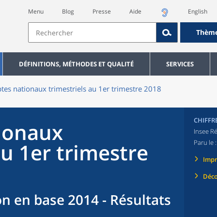
Menu
Blog
Presse
Aide
English
Thèm
DÉFINITIONS, MÉTHODES ET QUALITÉ
SERVICES
es nationaux trimestriels au 1er trimestre 2018
CHIFFR
ionaux
Insee Ré
Paru le 
au 1er trimestre
Imp
Déco
n en base 2014 - Résultats