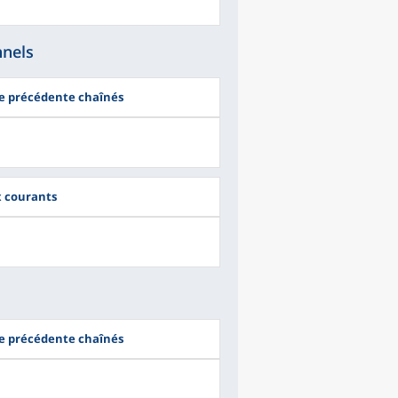
nnels
ée précédente chaînés
ix courants
ée précédente chaînés