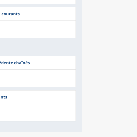
ix courants
cédente chaînés
ants