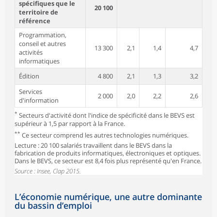
spécifiques que le
20 100
territoire de
référence
Programmation,
conseil et autres
13 300
2,1
1,4
4,7
activités
informatiques
Édition
4 800
2,1
1,3
3,2
Services
2 000
2,0
2,2
2,6
d'information
*
Secteurs d'activité dont l'indice de spécificité dans le BEVS est
supérieur à 1,5 par rapport à la France.
**
Ce secteur comprend les autres technologies numériques.
Lecture : 20 100 salariés travaillent dans le BEVS dans la
fabrication de produits informatiques, électroniques et optiques.
Dans le BEVS, ce secteur est 8,4 fois plus représenté qu'en France.
Source : Insee, Clap 2015.
L’économie numérique, une autre dominante
du bassin d’emploi