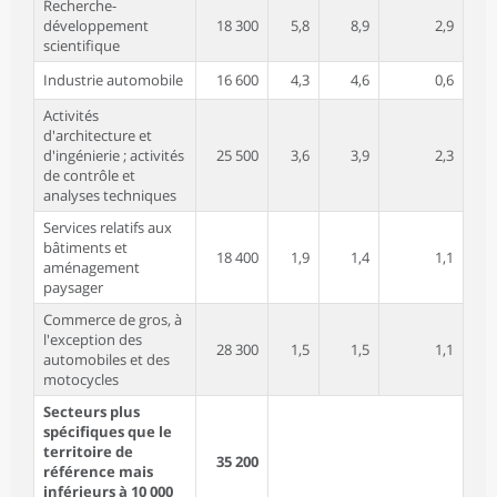
Recherche-
développement
18 300
5,8
8,9
2,9
scientifique
Industrie automobile
16 600
4,3
4,6
0,6
Activités
d'architecture et
d'ingénierie ; activités
25 500
3,6
3,9
2,3
de contrôle et
analyses techniques
Services relatifs aux
bâtiments et
18 400
1,9
1,4
1,1
aménagement
paysager
Commerce de gros, à
l'exception des
28 300
1,5
1,5
1,1
automobiles et des
motocycles
Secteurs plus
spécifiques que le
territoire de
35 200
référence mais
inférieurs à 10 000