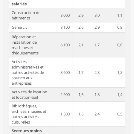
salariés
Construction de
8 000
2,9
3,0
1,1
bâtiments
Génie civil
8 100
2,6
2,9
0,8
Réparation et
installation de
6 100
2,1
1,7
0,6
machines et
d'équipements
Activités
administratives et
autres activités de
8 600
1,7
2,3
1,2
soutien aux
entreprises
Activités de location
2 900
1,6
1,8
1,4
et location-bail
Bibliothèques,
archives, musées et
1 500
1,6
2,4
0,5
autres activités
culturelles
Secteurs moins