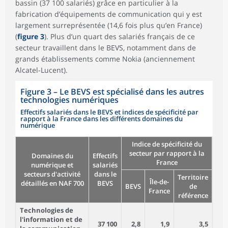
bassin (37 100 salariés) grâce en particulier à la
fabrication d’équipements de communication qui y est
largement surreprésentée (14,6 fois plus qu’en France)
(
figure 3
). Plus d’un quart des salariés français de ce
secteur travaillent dans le BEVS, notamment dans de
grands établissements comme Nokia (anciennement
Alcatel-Lucent).
Figure 3
–
Le BEVS est spécialisé dans les autres
technologies numériques
Effectifs salariés dans le BEVS et indices de spécificité par
rapport à la France dans les différents domaines du
numérique
Indice de spécificité du
secteur par rapport à la
Domaines du
Effectifs
France
numérique et
salariés
secteurs d'activité
dans le
Territoire
Île-de-
détaillés en NAF 700
BEVS
BEVS
de
France
référence
Technologies de
l'information et de
37 100
2,8
1,9
3,5