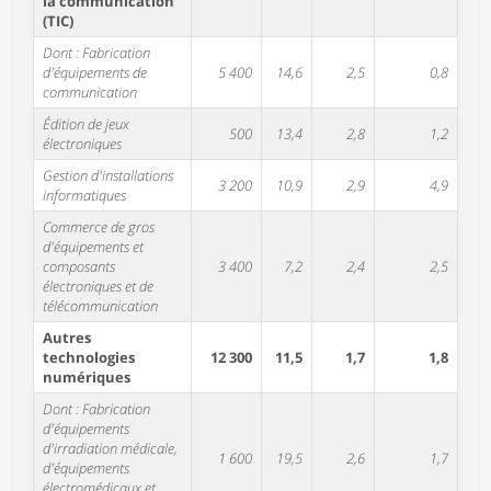
la communication
(TIC)
Dont : Fabrication
d'équipements de
5 400
14,6
2,5
0,8
communication
Édition de jeux
500
13,4
2,8
1,2
électroniques
Gestion d'installations
3 200
10,9
2,9
4,9
informatiques
Commerce de gros
d'équipements et
composants
3 400
7,2
2,4
2,5
électroniques et de
télécommunication
Autres
technologies
12 300
11,5
1,7
1,8
numériques
Dont : Fabrication
d'équipements
d'irradiation médicale,
1 600
19,5
2,6
1,7
d'équipements
électromédicaux et