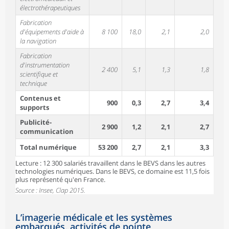
électrothérapeutiques
Fabrication
d'équipements d'aide à
8 100
18,0
2,1
2,0
la navigation
Fabrication
d'instrumentation
2 400
5,1
1,3
1,8
scientifique et
technique
Contenus et
900
0,3
2,7
3,4
supports
Publicité-
2 900
1,2
2,1
2,7
communication
Total numérique
53 200
2,7
2,1
3,3
Lecture : 12 300 salariés travaillent dans le BEVS dans les autres
technologies numériques. Dans le BEVS, ce domaine est 11,5 fois
plus représenté qu'en France.
Source : Insee, Clap 2015.
L’imagerie médicale et les systèmes
embarqués, activités de pointe