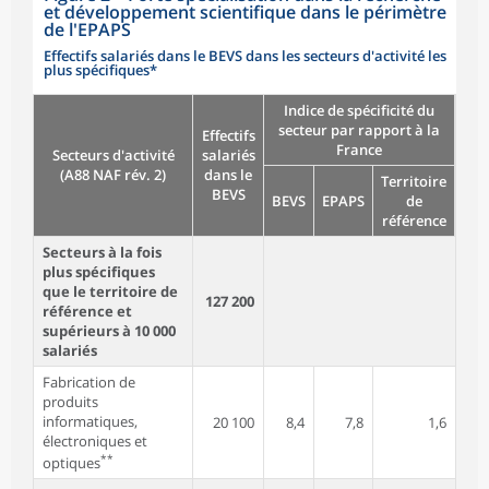
et développement scientifique dans le périmètre
de l'EPAPS
Effectifs salariés dans le BEVS dans les secteurs d'activité les
plus spécifiques*
Indice de spécificité du
secteur par rapport à la
Effectifs
France
Secteurs d'activité
salariés
(A88 NAF rév. 2)
dans le
Territoire
BEVS
BEVS
EPAPS
de
référence
Secteurs à la fois
plus spécifiques
que le territoire de
127 200
référence et
supérieurs à 10 000
salariés
Fabrication de
produits
informatiques,
20 100
8,4
7,8
1,6
électroniques et
**
optiques