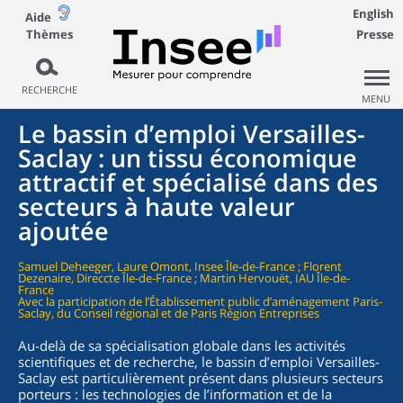
English
Aide
Thèmes
Presse
RECHERCHE
MENU
Le bassin d’emploi Versailles-
Saclay : un tissu économique
attractif et spécialisé dans des
secteurs à haute valeur
ajoutée
Samuel Deheeger, Laure Omont, Insee Île-de-France ; Florent
Dezenaire, Direccte Île-de-France ; Martin Hervouët, IAU Île-de-
France
Avec la participation de l’Établissement public d’aménagement Paris-
Saclay, du Conseil régional et de Paris Région Entreprises
Au-delà de sa spécialisation globale dans les activités
scientifiques et de recherche, le bassin d’emploi Versailles-
Saclay est particulièrement présent dans plusieurs secteurs
porteurs : les technologies de l’information et de la