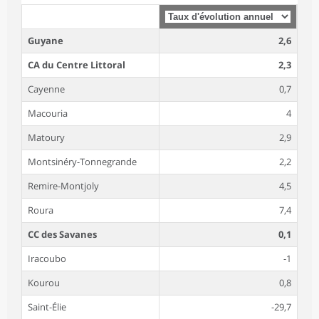
Guyane
2,6
CA du Centre Littoral
2,3
Cayenne
0,7
Macouria
4
Matoury
2,9
Montsinéry-Tonnegrande
2,2
Remire-Montjoly
4,5
Roura
7,4
CC des Savanes
0,1
Iracoubo
-1
Kourou
0,8
Saint-Élie
-29,7