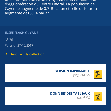
d’Agglomération du Centre Littoral. La population de
Cayenne augmente de 0,7 % par an et celle de Kourou
augmente de 0,8 % par an.
INSEE FLASH GUYANE
o
N
76
Paru le :
27/12/2017
Découvrir la collection
VERSION IMPRIMABLE
(pdf, 744 Ko)
DONNÉES DES TABLEAUX
(zip,
4 Ko
)