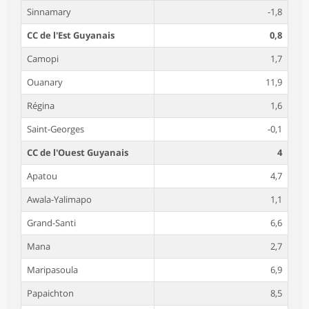
Sinnamary
-1,8
CC de l'Est Guyanais
0,8
Camopi
1,7
Ouanary
11,9
Régina
1,6
Saint-Georges
-0,1
CC de l'Ouest Guyanais
4
Apatou
4,7
Awala-Yalimapo
1,1
Grand-Santi
6,6
Mana
2,7
Maripasoula
6,9
Papaichton
8,5