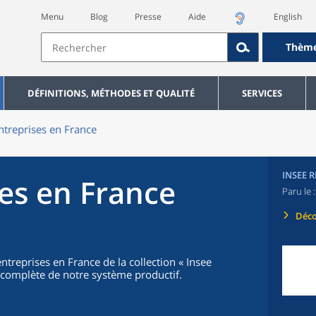
Menu
Blog
Presse
Aide
English
Thèm
DÉFINITIONS, MÉTHODES ET QUALITÉ
SERVICES
ntreprises en France
INSEE 
ses en France
Paru le 
Déco
treprises en France de la collection « Insee
e complète de notre système productif.