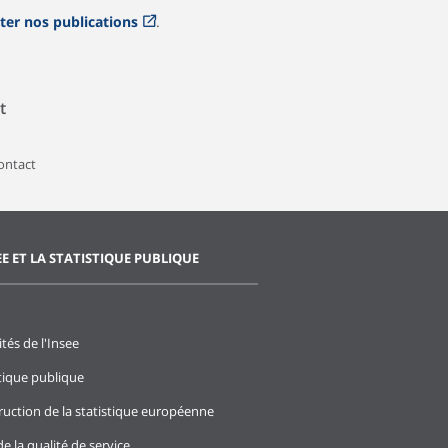
ter nos publications
.
t
contact
EE ET LA STATISTIQUE PUBLIQUE
ités de l'Insee
stique publique
ruction de la statistique européenne
e la qualité de service