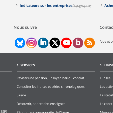
Indicateurs sur les entreprises
(infographie)
Ache
Nous suivre
Contac
Aide et 
SERVICES
L'INS
Réviser une pension, un loyer, bail ou contrat
L'Insee
Consulter les indices et séries chronologiques
Les activ
Sirene
La stati
Découvrir, apprendre, enseigner
La const
(SSP)
Répondre à une enquête de l'Insee
Mesure d