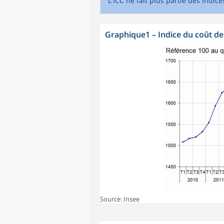
L'ICC ne fait plus partie des indi
Graphique1
–
Indice du coût de
Source: Insee