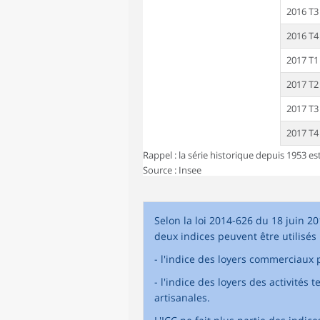
2016 T3
2016 T4
2017 T1
2017 T2
2017 T3
2017 T4
Rappel : la série historique depuis 1953 est
Source : Insee
Selon la loi 2014-626 du 18 juin 20
deux indices peuvent être utilisés
- l'indice des loyers commerciaux p
- l'indice des loyers des activités 
artisanales.