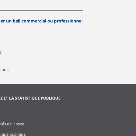
ser un bail commercial ou professionnel
t
contact
EE ET LA STATISTIQUE PUBLIQUE
ités de l'Insee
stique publique