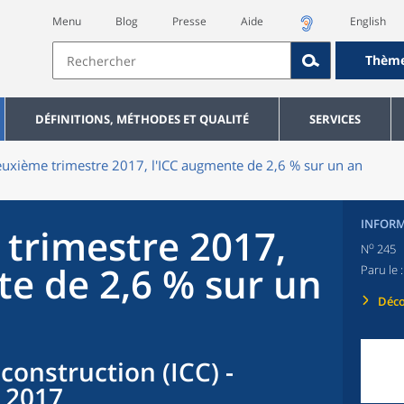
Menu
Blog
Presse
Aide
English
Thèm
DÉFINITIONS, MÉTHODES ET QUALITÉ
SERVICES
uxième trimestre 2017, l'ICC augmente de 2,6 % sur un an
INFORM
trimestre 2017,
o
N
245
te de 2,6 % sur un
Paru le 
Déco
 construction (ICC) -
 2017