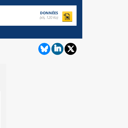
DONNÉES
(xls, 120 Ko)