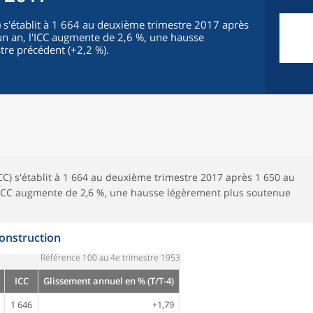
C) s'établit à 1 664 au deuxième trimestre 2017 après
un an, l'ICC augmente de 2,6 %, une hausse
tre précédent (+2,2 %).
ICC) s'établit à 1 664 au deuxième trimestre 2017 après 1 650 au
l'ICC augmente de 2,6 %, une hausse légèrement plus soutenue
construction
Référence 100 au 4e trimestre 1953
ICC
Glissement annuel en % (T/T-4)
1 646
+1,79