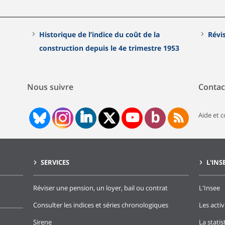
Historique de l’indice du coût de la
Révi
construction depuis le 4e trimestre 1953
Nous suivre
Contac
Aide et 
SERVICES
L'INS
Réviser une pension, un loyer, bail ou contrat
L'Insee
Consulter les indices et séries chronologiques
Les activ
Sirene
La stati