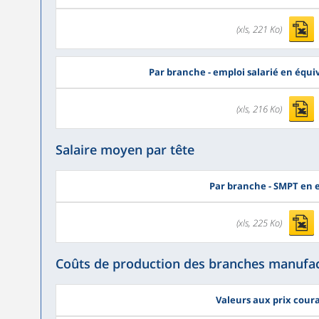
(xls, 221 Ko)
Par branche - emploi salarié en équi
(xls, 216 Ko)
Salaire moyen par tête
Par branche - SMPT en 
(xls, 225 Ko)
Coûts de production des branches manufac
Valeurs aux prix cour