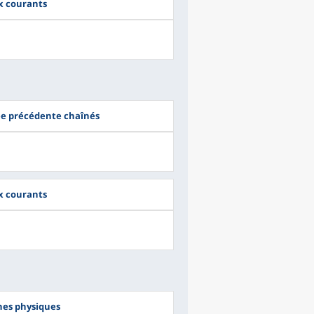
ix courants
ée précédente chaînés
ix courants
nes physiques