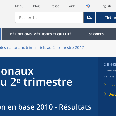
Menu
Blog
Presse
Aide
English
Thèm
DÉFINITIONS, MÉTHODES ET QUALITÉ
SERVICES
es nationaux trimestriels au 2ᵉ trimestre 2017
CHIFFR
ionaux
Insee Ré
Paru le 
au 2ᵉ trimestre
Imp
Déco
n en base 2010 - Résultats