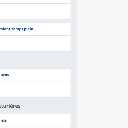
valent temps plein
euros
turières
ants