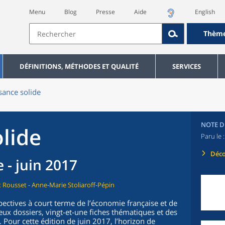
Menu
Blog
Presse
Aide
English
Thèm
DÉFINITIONS, MÉTHODES ET QUALITÉ
SERVICES
sance solide
NOTE D
lide
Paru le 
Déco
 - juin 2017
 Rousset - Anne-Marie Stoliaroff-Pépin
pectives à court terme de l’économie française et de
ux dossiers, vingt-et-une fiches thématiques et des
. Pour cette édition de juin 2017, l’horizon de