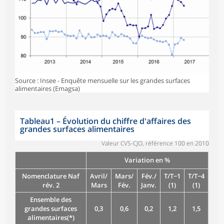
Source : Insee - Enquête mensuelle sur les grandes surfaces
alimentaires (Emagsa)
Tableau1
–
Évolution du chiffre d'affaires des
grandes surfaces alimentaires
Valeur CVS-CJO, référence 100 en 2010
Variation en %
Nomenclature Naf
Avril/
Mars/
Fév./
T/T−1
T/T−4
rév. 2
Mars
Fév.
Janv.
(1)
(1)
Ensemble des
grandes surfaces
0,3
0,6
0,2
1,2
1,5
alimentaires(*)