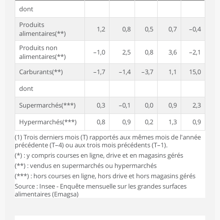
dont
Produits
1,2
0,8
0,5
0,7
–0,4
alimentaires(**)
Produits non
–1,0
2,5
0,8
3,6
–2,1
alimentaires(**)
Carburants(**)
–1,7
–1,4
–3,7
1,1
15,0
dont
Supermarchés(***)
0,3
–0,1
0,0
0,9
2,3
Hypermarchés(***)
0,8
0,9
0,2
1,3
0,9
(1) Trois derniers mois (T) rapportés aux mêmes mois de l'année
précédente (T–4) ou aux trois mois précédents (T–1).
(*) : y compris courses en ligne, drive et en magasins gérés
(**) : vendus en supermarchés ou hypermarchés
(***) : hors courses en ligne, hors drive et hors magasins gérés
Source : Insee - Enquête mensuelle sur les grandes surfaces
alimentaires (Emagsa)