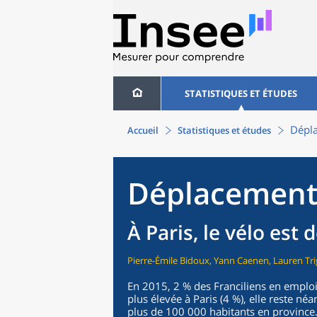
STATISTIQUES ET ÉTUDES
Dépla
Accueil
Statistiques et études
Déplacements
À Paris, le vélo est
Pierre-Émile Bidoux, Yann Caenen, Lauren Tr
En 2015, 2 % des Franciliens en emploi 
plus élevée à Paris (4 %), elle reste n
plus de 100 000 habitants en province.