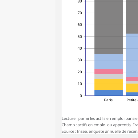
80
70
60
50
40
30
20
10
0
Paris
Petite
Lecture : parmi les actifs en emploi parisi
Champ : actifs en emploi ou apprentis, F
Source : Insee, enquête annuelle de rece