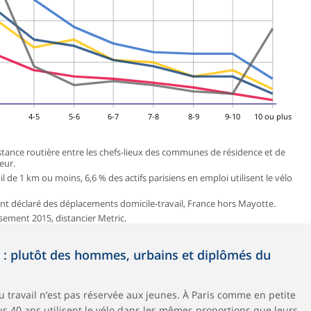
4
4-5
5-6
6-7
7-8
8-9
9-10
10 ou plus
 distance routière entre les chefs-lieux des communes de résidence et de
eur.
il de 1 km ou moins, 6,6 % des actifs parisiens en emploi utilisent le vélo
nt déclaré des déplacements domicile-travail, France hors Mayotte.
sement 2015, distancier Metric.
o : plutôt des hommes, urbains et diplômés du
au travail n’est pas réservée aux jeunes. À Paris comme en petite
lus 40 ans utilisent le vélo dans les mêmes proportions que leurs