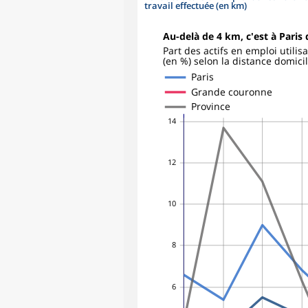
travail effectuée (en km)
Au-delà de 4 km, c'est à Paris q
Part des actifs en emploi utili
(en %) selon la distance domicil
Paris
Grande couronne
Province
14
12
10
8
6