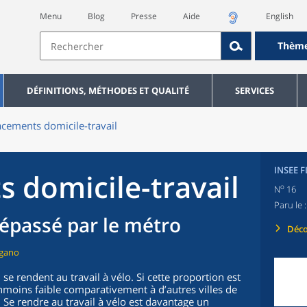
Menu
Blog
Presse
Aide
English
Thèm
DÉFINITIONS, MÉTHODES ET QUALITÉ
SERVICES
cements domicile-travail
INSEE 
 domicile-travail
o
N
16
Paru le 
 dépassé par le métro
Déco
igano
se rendent au travail à vélo. Si cette proportion est
éanmoins faible comparativement à d’autres villes de
 Se rendre au travail à vélo est davantage un