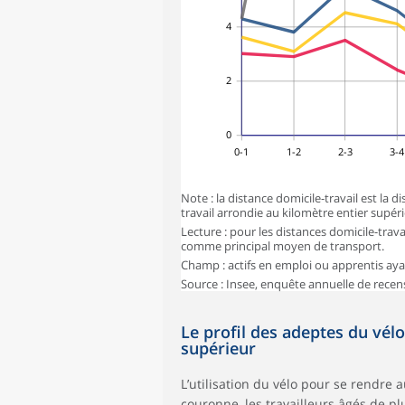
4
2
0
0-1
1-2
2-3
3-
Note : la distance domicile-travail est la
travail arrondie au kilomètre entier supéri
Lecture : pour les distances domicile-trava
comme principal moyen de transport.
Champ : actifs en emploi ou apprentis aya
Source : Insee, enquête annuelle de recen
Le profil des adeptes du vél
supérieur
L’utilisation du vélo pour se rendre 
couronne, les travailleurs âgés de p