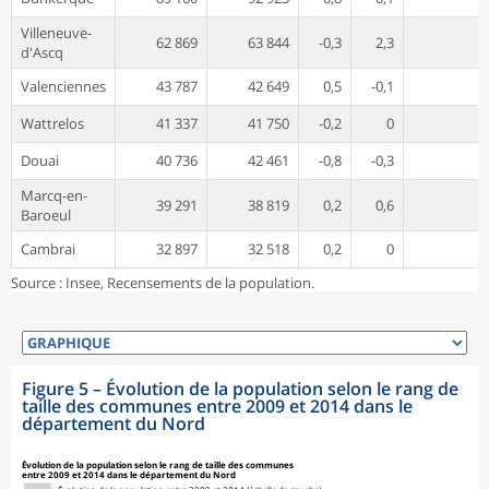
Villeneuve-
62 869
63 844
-0,3
2,3
d'Ascq
Valenciennes
43 787
42 649
0,5
-0,1
Wattrelos
41 337
41 750
-0,2
0
Douai
40 736
42 461
-0,8
-0,3
Marcq-en-
39 291
38 819
0,2
0,6
Baroeul
Cambrai
32 897
32 518
0,2
0
Source : Insee, Recensements de la population.
Figure 5
–
Évolution de la population selon le rang de
taille des communes entre 2009 et 2014 dans le
département du Nord
symboles_defaut.xml,
symboles_defaut.xml,losange
Évolution de la population selon le rang de taille des communes
entre 2009 et 2014 dans le département du Nord