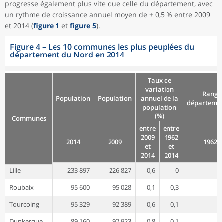
progresse également plus vite que celle du département, avec
un rythme de croissance annuel moyen de + 0,5 % entre 2009
et 2014 (
figure 1
et
figure 5
).
Figure 4
–
Les 10 communes les plus peuplées du
département du Nord en 2014
Taux de
variation
Rang
Population
Population
annuel de la
départeme
population
(%)
Communes
entre
entre
2009
1962
2014
2009
1962
et
et
2014
2014
Lille
233 897
226 827
0,6
0
Roubaix
95 600
95 028
0,1
-0,3
Tourcoing
95 329
92 389
0,6
0,1
Dunkerque
89 160
92 923
-0,8
-0,1