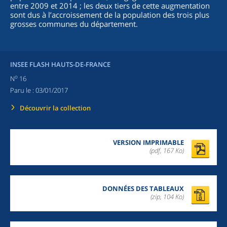
entre 2009 et 2014 ; les deux tiers de cette augmentation
sont dus à l’accroissement de la population des trois plus
grosses communes du département.
INSEE FLASH HAUTS-DE-FRANCE
o
N
16
Paru le :
03/01/2017
Découvrir la collection
VERSION IMPRIMABLE
(pdf, 167 Ko)
DONNÉES DES TABLEAUX
(zip,
104 Ko
)