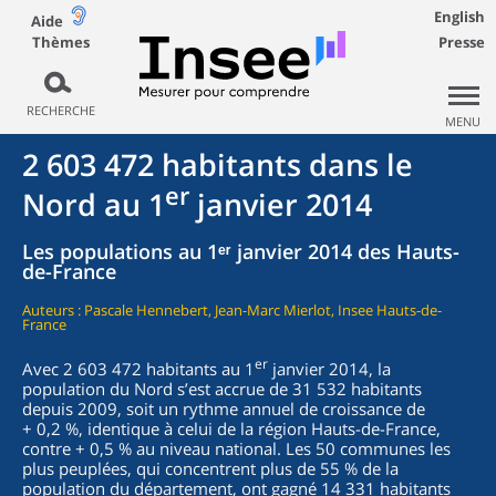
English
Aide
Thèmes
Presse
RECHERCHE
MENU
2 603 472 habitants dans le
er
Nord au 1
janvier 2014
Les populations au 1ᵉʳ janvier 2014 des Hauts-
de-France
Auteurs : Pascale Hennebert, Jean-Marc Mierlot, Insee Hauts-de-
France
er
Avec 2 603 472 habitants au 1
janvier 2014, la
population du Nord s’est accrue de 31 532 habitants
depuis 2009, soit un rythme annuel de croissance de
+ 0,2 %, identique à celui de la région Hauts-de-France,
contre + 0,5 % au niveau national. Les 50 communes les
plus peuplées, qui concentrent plus de 55 % de la
population du département, ont gagné 14 331 habitants