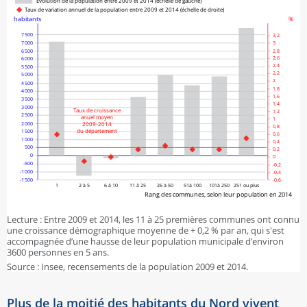
Évolution de la population entre 2009 et 2014 (échelle de gauche)
Taux de variation annuel de la population entre 2009 et 2014 (échelle de droite)
habitants
%
7 500
3,2
7 000
3
6 500
2,8
2,6
6 000
2,4
5 500
2,2
5 000
2
4 500
1,8
4 000
1,6
3 500
1,4
3 000
Taux de croissance
1,2
2 500
anuel moyen
1
2009-2014
2 000
0,8
du département
1 500
0,6
1 000
0,4
500
0,2
0
0
-500
-0,2
-1 000
-0,4
-1 500
-0,6
1
2 à 5
6 à 10
11 à 25
26 à 50
51à 100
101à 250
251 ou plus
Rang des communes, selon leur population en 2014
Lecture : Entre 2009 et 2014, les 11 à 25 premières communes ont connu
une croissance démographique moyenne de + 0,2 % par an, qui s'est
accompagnée d’une hausse de leur population municipale d’environ
3600 personnes en 5 ans.
Source : Insee, recensements de la population 2009 et 2014.
Plus de la moitié des habitants du Nord vivent