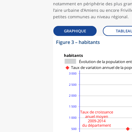
notamment en périphérie des plus grand
l’aire urbaine d’Amiens ou encore Frivi
petites communes au niveau régional.
GRAPHIQUE
TABLEA
Figure 3
–
habitants
symboles_defaut.xml,
symboles_defaut.xml,losange
habitants
Évolution de la population ent
Taux de variation annuel de la popu
3 000
2 500
2 000
1 500
Taux de croissance
anuel moyen
1 000
2009-2014
du département
500