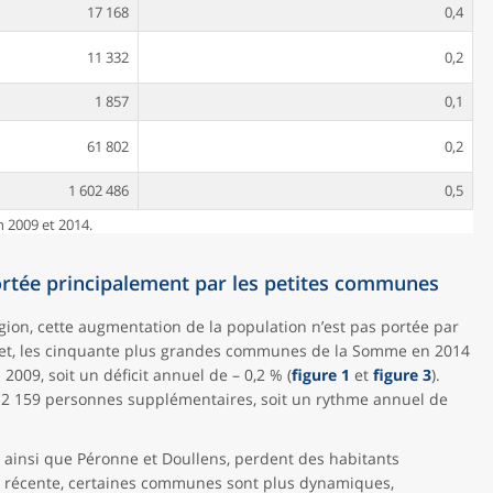
17 168
0,4
11 332
0,2
1 857
0,1
61 802
0,2
1 602 486
0,5
n 2009 et 2014.
ortée principalement par les petites communes
on, cette augmentation de la population n’est pas portée par
fet, les cinquante plus grandes communes de la Somme en 2014
2009, soit un déficit annuel de – 0,2 % (
figure 1
et
figure 3
).
t à 2 159 personnes supplémentaires, soit un rythme annuel de
, ainsi que Péronne et Doullens, perdent des habitants
e récente, certaines communes sont plus dynamiques,