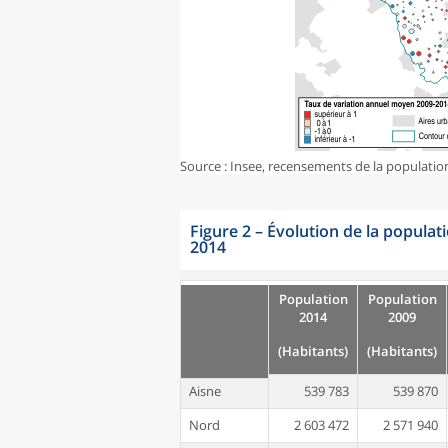
Source : Insee, recensements de la populatio
Figure 2
–
Évolution de la popula
2014
Population
Population
2014
2009
(Habitants)
(Habitants)
Aisne
539 783
539 870
Nord
2 603 472
2 571 940