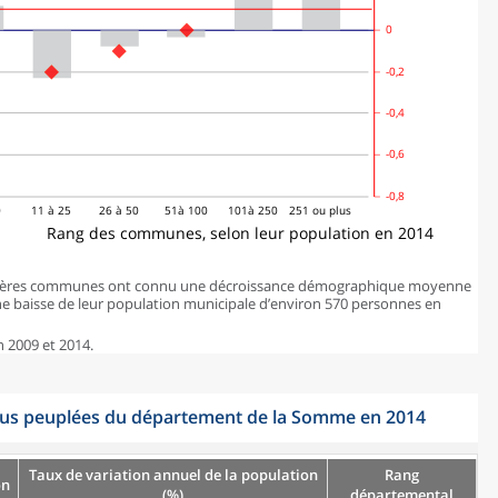
0
-0,2
-0,4
-0,6
-0,8
0
11 à 25
26 à 50
51à 100
101à 250
251 ou plus
Rang des communes, selon leur population en 2014
premières communes ont connu une décroissance démographique moyenne
ne baisse de leur population municipale d’environ 570 personnes en
n 2009 et 2014.
lus peuplées du département de la Somme en 2014
Taux de variation annuel de la population
Rang
on
(%)
départemental