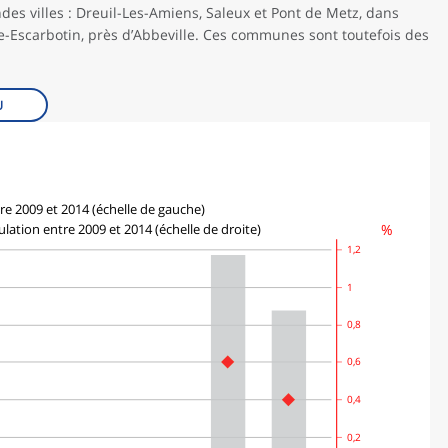
es villes : Dreuil-Les-Amiens, Saleux et Pont de Metz, dans
lle-Escarbotin, près d’Abbeville. Ces communes sont toutefois des
U
re 2009 et 2014 (échelle de gauche)
%
lation entre 2009 et 2014 (échelle de droite)
1,2
1
0,8
0,6
0,4
0,2