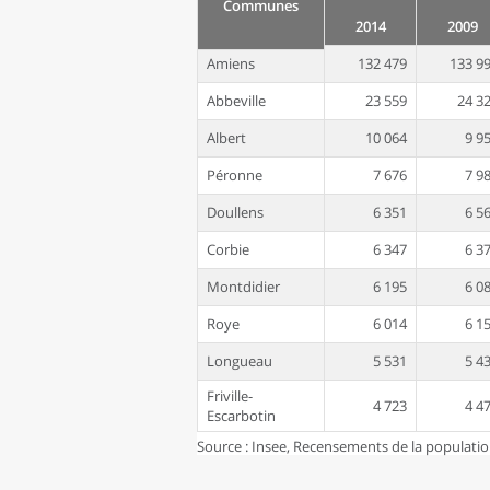
Communes
2014
2009
Amiens
132 479
133 9
Abbeville
23 559
24 3
Albert
10 064
9 9
Péronne
7 676
7 9
Doullens
6 351
6 5
Corbie
6 347
6 3
Montdidier
6 195
6 0
Roye
6 014
6 1
Longueau
5 531
5 4
Friville-
4 723
4 4
Escarbotin
Source : Insee, Recensements de la populatio