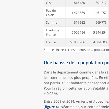
Oise
818 680
801 512
Pas-de-
1 472 589
1 461 257
Calais
Somme
571 632
569 775
Hauts de
6 006 156
5 944 354
France
France
65 906 986
64 304 500
Source : Insee, recensements de la populatio
Une hausse de la population p
Dans le département comme dans la régi
les communes les plus peuplées. En ef
ont perdu 3 177 habitants par rapport à 
Pour la région, cette variation s’établi
+ 0,02 %.
Entre 2009 et 2014, Amiens et Abbeville
(
figure 4
). Néanmoins, sur cette périod