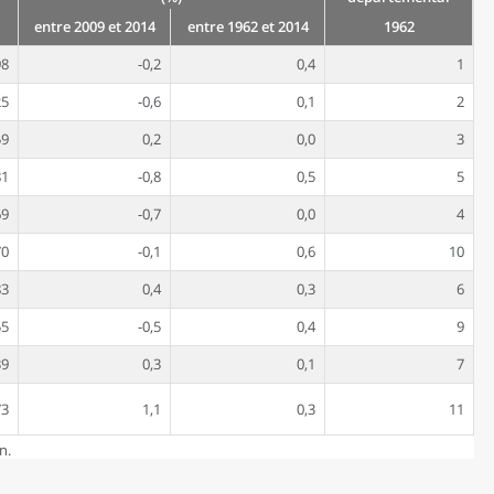
entre 2009 et 2014
entre 1962 et 2014
1962
98
-0,2
0,4
1
25
-0,6
0,1
2
59
0,2
0,0
3
81
-0,8
0,5
5
69
-0,7
0,0
4
70
-0,1
0,6
10
83
0,4
0,3
6
55
-0,5
0,4
9
39
0,3
0,1
7
73
1,1
0,3
11
n.