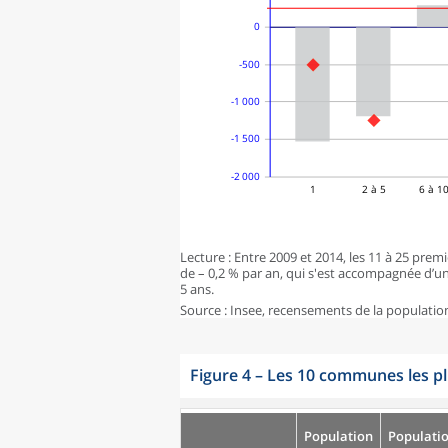
0
-500
-1 000
-1 500
-2 000
1
2 à 5
6 à 1
Lecture : Entre 2009 et 2014, les 11 à 25 
de – 0,2 % par an, qui s'est accompagnée d’u
5 ans.
Source : Insee, recensements de la populatio
Figure 4
–
Les 10 communes les p
Population
Populati